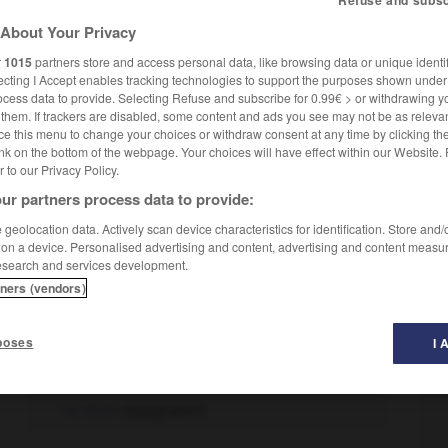
Refuse and subsc
version physique.
Lire plus
About Your Privacy
r
1015
partners store and access personal data, like browsing data or unique identif
IMPÉRATIF
INFINITIF
PARTICIPE
ecting I Accept enables tracking technologies to support the purposes shown unde
ocess data to provide. Selecting Refuse and subscribe for 0.99€ > or withdrawing y
e them. If trackers are disabled, some content and ads you see may not be as relevan
ce this menu to change your choices or withdraw consent at any time by clicking t
nk on the bottom of the webpage. Your choices will have effect within our Website.
er to our Privacy Policy.
ur partners process data to provide:
-
Imparfait
geolocation data. Actively scan device characteristics for identification. Store and
je
répugnais
 on a device. Personalised advertising and content, advertising and content measu
esearch and services development.
tu
répugnais
tners (vendors)
il, elle
répugnait
nous
répugnions
poses
I 
vous
répugniez
ils, elles
répugnaient