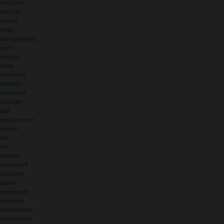
nudisme
nudiste
nudité
nuée
nue-propriété
nues
nugget
nuire
nuisance
nuisette
nuisibilité
nuisible
nuit
nuitamment
nuitée
nul
nul
nullard
nullement
nullipare
nullité
numéraire
numéral
numérateur
numération