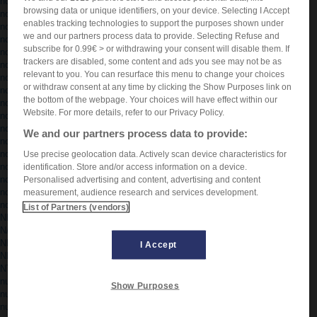
nouvelliste
browsing data or unique identifiers, on your device. Selecting I Accept
nova
enables tracking technologies to support the purposes shown under
novateur
we and our partners process data to provide. Selecting Refuse and
novation
subscribe for 0.99€ > or withdrawing your consent will disable them. If
novatoire
trackers are disabled, some content and ads you see may not be as
novélisation
relevant to you. You can resurface this menu to change your choices
novembre
or withdraw consent at any time by clicking the Show Purposes link on
nover
the bottom of the webpage. Your choices will have effect within our
novice
Website. For more details, refer to our Privacy Policy.
noviciat
noyade
We and our partners process data to provide:
noyau
noyautage
Use precise geolocation data. Actively scan device characteristics for
noyauter
identification. Store and/or access information on a device.
noyé
Personalised advertising and content, advertising and content
noyer
measurement, audience research and services development.
noyer
List of Partners (vendors)
NPI
N/Réf
NRF
I Accept
NRJ
NTIC
nu
Show Purposes
nuage
nuageux