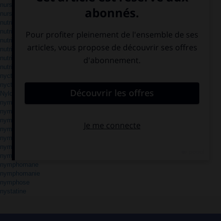
nurse
nursery
nutriment
nutrithérapie
nutritif
nutrition
nutritionnel
nutritionniste
nyctalope
nyctalopie
Nylon
nymphal
nymphalidé
nymphe
nymphéa
nymphéacée
nymphette
nympho
nymphomane
nymphomanie
nymphose
nystatine