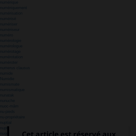
numérique
numériquement
numérisation
numérisé
numériser
numériseur
numéro
numérologie
numérologue
numérotage
numérotation
numéroter
numerus clausus
numide
Numidie
numismate
numismatique
nunatak
nunuche
nuoc-mâm
nu-pieds
nu-propriétaire
nuptial
nuptialité
nuque