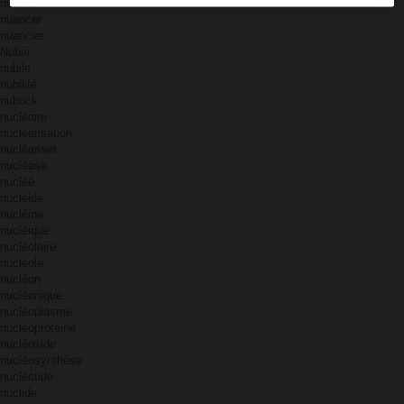
nuance
nuancer
nuancier
Nubie
nubile
nubilité
nubuck
nucléaire
nucléarisation
nucléariser
nucléase
nucléé
nucléide
nucléine
nucléique
nucléolaire
nucléole
nucléon
nucléonique
nucléoplasme
nucléoprotéine
nucléoside
nucléosynthèse
nucléotide
nuclide