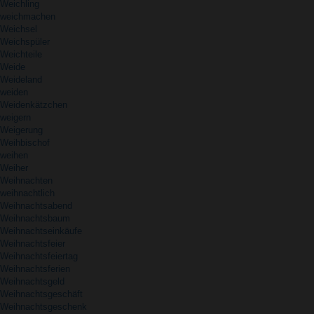
Weichling
weichmachen
Weichsel
Weichspüler
Weichteile
Weide
Weideland
weiden
Weidenkätzchen
weigern
Weigerung
Weihbischof
weihen
Weiher
Weihnachten
weihnachtlich
Weihnachtsabend
Weihnachtsbaum
Weihnachtseinkäufe
Weihnachtsfeier
Weihnachtsfeiertag
Weihnachtsferien
Weihnachtsgeld
Weihnachtsgeschäft
Weihnachtsgeschenk