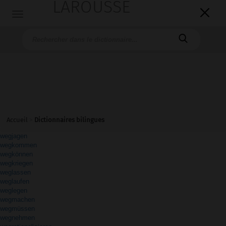
LAROUSSE

Toggle
navigation

Accueil
>
Dictionnaires bilingues
wegjagen
wegkommen
wegkönnen
wegkriegen
weglassen
weglaufen
weglegen
wegmachen
wegmüssen
wegnehmen