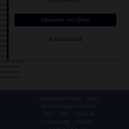
Weizen
Weizenbier
Weizenmehl
welche
welk
welken
Wellblech
Welle
wellen
Wellenbad
Wellenbereich
Wellenbrecher
Wellengang
Wellenlänge
Wellenlinie
Applications mobiles
Index
Mentions légales et crédits
CGU
CGV
Charte de
confidentialité
Cookies