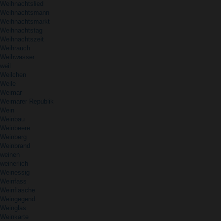
Weihnachtslied
Weihnachtsmann
Weihnachtsmarkt
Weihnachtstag
Weihnachtszeit
Weihrauch
Weihwasser
weil
Weilchen
Weile
Weimar
Weimarer Republik
Wein
Weinbau
Weinbeere
Weinberg
Weinbrand
weinen
weinerlich
Weinessig
Weinfass
Weinflasche
Weingegend
Weinglas
Weinkarte