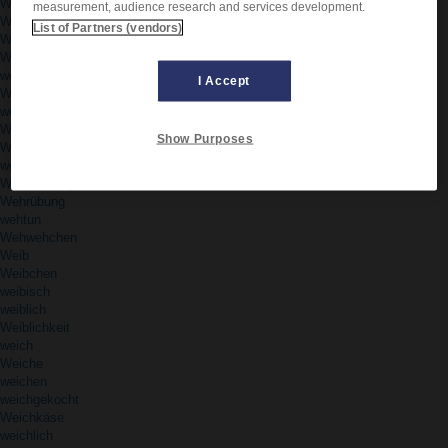
Wehr
measurement, audience research and services development.
Wehrbeauftragte
List of Partners (vendors)
Wehrdienst
Wehrdienstverweigerer
wehren
I Accept
Wehrersatzdienst
wehrlos
Wehrpass
Show Purposes
Wehrpflicht
wehrpflichtig
Wehrpflichtige
Wehrübung
wehtun
Wehwehchen
Weib
Weibchen
weibisch
weiblich
Weiblichkeit
weich
Weiche
weichen
weichgekocht
Weichkäse
weichlich