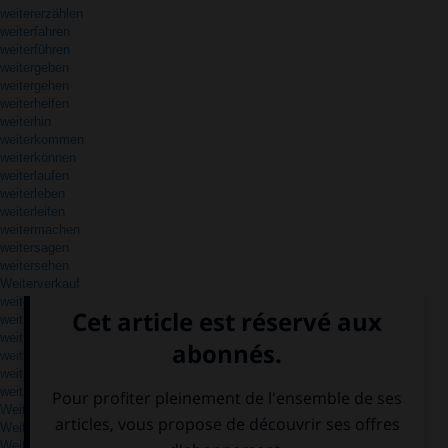
weitererzählen
weiterfahren
weiterführen
weitergeben
weitergehen
weiterhelfen
weiterhin
weiterkommen
weiterkönnen
weiterlaufen
weiterleben
weiterleiten
weitermachen
weitersagen
weitersehen
Weiterverkauf
weiterwissen
weither
weithin
weitläufig
weiträumig
weitsichtig
Weitsprung
Weitwinkel
Weitwinkelobjektiv