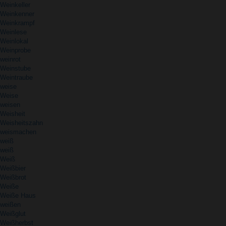
Weinkeller
Weinkenner
Weinkrampf
Weinlese
Weinlokal
Weinprobe
weinrot
Weinstube
Weintraube
weise
Weise
weisen
Weisheit
Weisheitszahn
weismachen
weiß
weiß
Weiß
Weißbier
Weißbrot
Weiße
Weiße Haus
weißen
Weißglut
Weißherbst