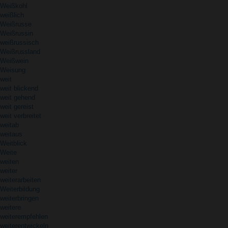
Weißkohl
weißlich
Weißrusse
Weißrussin
weißrussisch
Weißrussland
Weißwein
Weisung
weit
weit blickend
weit gehend
weit gereist
weit verbreitet
weitab
weitaus
Weitblick
Weite
weiten
weiter
weiterarbeiten
Weiterbildung
weiterbringen
weitere
weiterempfehlen
weiterentwickeln