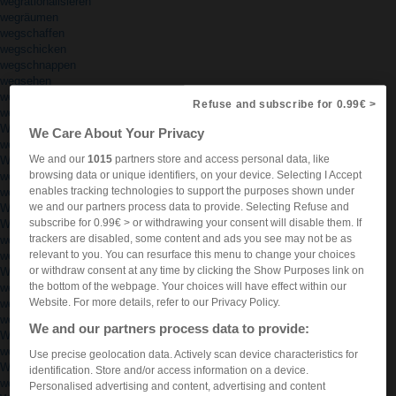
wegrationalisieren
wegräumen
wegschaffen
wegschicken
wegschnappen
wegsehen
wegstecken
Refuse and subscribe for 0.99€ >
wegstoßen
Wegstrecke
We Care About Your Privacy
wegtun
We and our
1015
partners store and access personal data, like
Wegweiser
browsing data or unique identifiers, on your device. Selecting I Accept
wegwerfen
enables tracking technologies to support the purposes shown under
wegwerfend
we and our partners process data to provide. Selecting Refuse and
Wegwerfgesellschaft
subscribe for 0.99€ > or withdrawing your consent will disable them. If
Wegwerfpackung
trackers are disabled, some content and ads you see may not be as
wegwischen
relevant to you. You can resurface this menu to change your choices
wegwollen
or withdraw consent at any time by clicking the Show Purposes link on
Wegzehrung
the bottom of the webpage. Your choices will have effect within our
wegziehen
Website. For more details, refer to our Privacy Policy.
weh
wehen
We and our partners process data to provide:
Wehen
wehleidig
Use precise geolocation data. Actively scan device characteristics for
Wehmut
identification. Store and/or access information on a device.
wehmütig
Personalised advertising and content, advertising and content