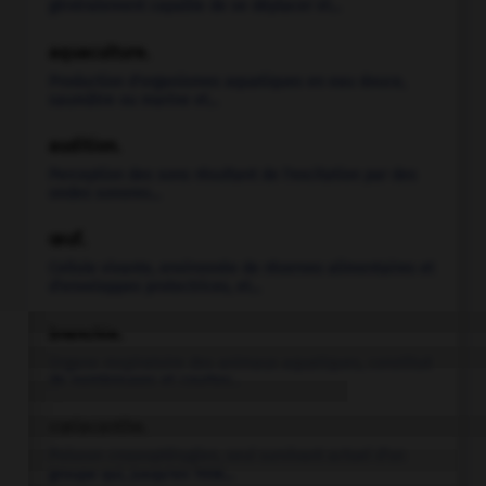
généralement capable de se déplacer et...
aquaculture.
Production d'organismes aquatiques en eau douce,
saumâtre ou marine et...
audition.
Perception des sons résultant de l'excitation par des
ondes sonores...
œuf.
.
Cellule vivante, environnée de réserves alimentaires et
d'enveloppes protectrices, et...
branchie.
Organe respiratoire des animaux aquatiques, constitué
de nombreuses et courtes...
cœlacanthe.
Poisson crossoptérygien, seul survivant actuel d'un
groupe qui, jusqu'en 1938...