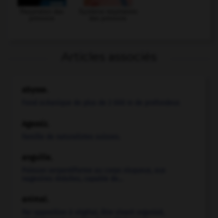
Respiration des
Système respiratoire
poissons
des poissons
Articles associés
abysse.
Fond océanique de plus de 2 000 m de profondeur.
Agassiz
.
Famille de naturalistes suisses.
anguille.
Poisson serpentiforme au corps visqueux, aux
nageoires réduites, capable de...
animal.
Par opposition à végétal, être vivant organisé,