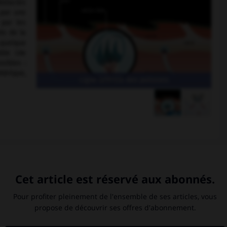
bstacles
 par une
 par les
ts de la
 quelque
ble (de
sibles :
hérique,
Ligne latérale des poissons