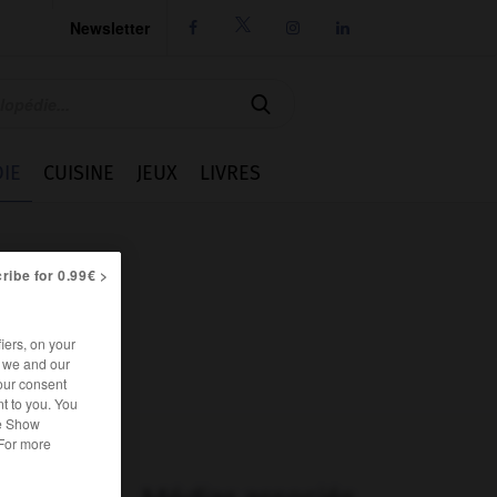
Newsletter




IE
CUISINE
JEUX
LIVRES
ribe for 0.99€ >
iers, on your
r we and our
our consent
t to you. You
he Show
 For more