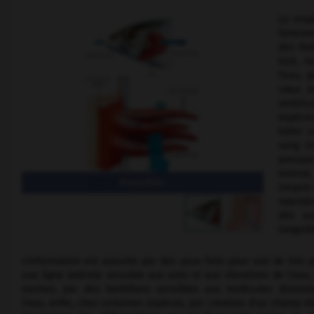
La resp
forteme
des fen
tout, n
l'eau, 
cœur es
ventric
espèces
lutter 
sang ri
presque
osseux,
Branchies
(requi
reprodu
dits
an
(anguill
L'information est assurée par des yeux faits pour voir de très p
une ligne latérale sensible aux sons et aux vibrations de l'eau,
narines, par des barbillons sensibles aux molécules dissou
l'eau, enfin, chez certaines espèces, par création d'un champ él