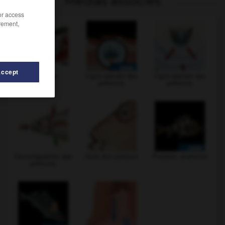
Médias associés
/or access
rement,
Accept
Branchies
Ligne latérale des
Ligne latérale des
poissons
poissons
Osmorégulation des
Ouïe d'un poisson
Poisson, anatomie
poissons