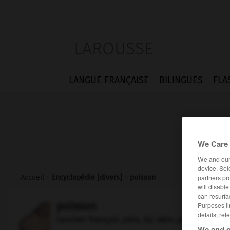
LAROUSSE
LANGUE FRANÇAISE
BILINGUES
FLA
We Care 
We and ou
device. Sel
partners pr
Accueil
>
Encyclopédie [divers]
>
poisson
will disabl
can resurfa
poisson
Purposes li
details, ref
(ancien français
peis,
du latin
piscis
)
We and o