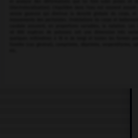
et analyse des déformations que lui font subir proies et o
(électrolocalisation). L'équilibre dans l'eau est souvent assuré
vessie gazeuse qui diminue la densité globale du corps, et
mouvements des pectorales. Ondulations du corps et battemen
caudale assurent, en proportions variables, la natation. Les
40 000 espèces de poissons ont une dimension très varia
quelques millimètres à 18 m de long) et toutes les formes pos
fuselée (cas général), comprimée, déprimée, serpentiforme, sp
etc.