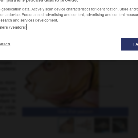
geolocation data. Actively scan device characteristics for identification. Store and
 on a device. Personalised advertising and content, advertising and content measu
esearch and services development.
tners (vendors)
s et pourvu de nageoires locomotrices.
poses
I 
odermes,
gue les
, et les
roupes :
rostéens
 ou mons
nnes, en
geoires
étant le
ur corps
Ouïe d'un poisson
ens, peu