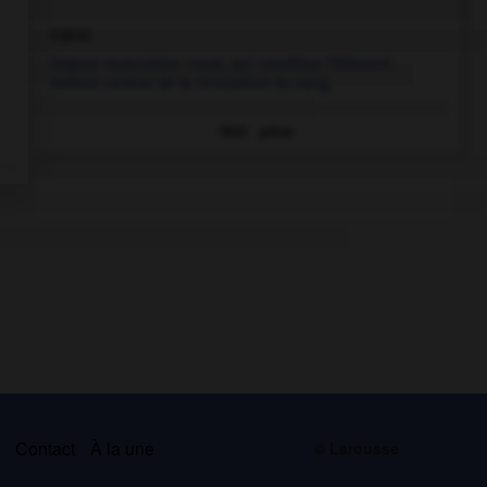
cœur.
Organe musculaire creux, qui constitue l'élément
moteur central de la circulation du sang.
Voir
plus
s
Contact
À la une
© Larousse