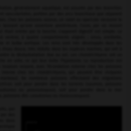
iration, généralement aquatique, est assurée par des branchies
nt vascularisées, portées par des arcs branchiaux que séparent
tes. Chez les poissons osseux, un volet ou opercule recouvre le
e laissant qu'une ouverture postérieure, l'ouïe, par où ressort
qui était entrée par la bouche. L'appareil digestif est simple. Le
t ventral, à quatre compartiments alignés : sinus, oreillette,
ule et bulbe aortique. Les reins sont très développés dans les
 d'eau douce, très réduits dans les espèces marines, qui ont à
contre la déshydratation due au sel. Les chondrichtyens ont un
che en urée, ce qui leur évite l'hypotonie. La reproduction est
 toujours ovipare, avec fécondation externe chez les poissons
 interne chez les chondrichtyens, qui peuvent être vivipares
n-marteau). De nombreux poissons effectuent des migrations
ctrices soit pour pondre dans les torrents (saumon, poissons
adromes
ou
potamotoques
), soit pour pondre dans la mer
e, poissons dits
catadromes
ou
thalassotoques
).
rès, par
 par des
tes dans
ectrique