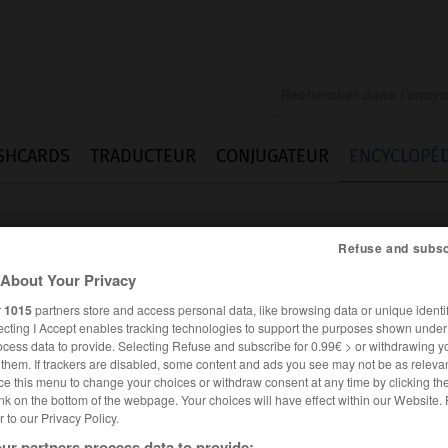
SHCARDS
TRADUCTEUR
CONJUGATEUR
ENCYCLOPÉD
Refuse and subsc
About Your Privacy
r
1015
partners store and access personal data, like browsing data or unique identif
ecting I Accept enables tracking technologies to support the purposes shown unde
ocess data to provide. Selecting Refuse and subscribe for 0.99€ > or withdrawing y
e them. If trackers are disabled, some content and ads you see may not be as relevan
ce this menu to change your choices or withdraw consent at any time by clicking t
nk on the bottom of the webpage. Your choices will have effect within our Website.
er to our Privacy Policy.
ur partners process data to provide: