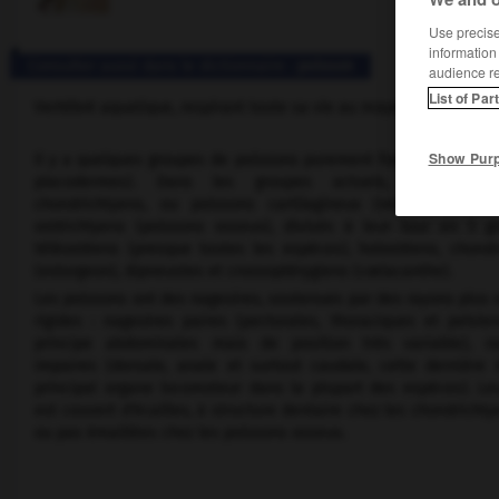
Use precise 
information
Consulter aussi dans le dictionnaire :
poisson
audience r
List of Par
Vertébré aquatique, respirant toute sa vie au moyen de branchie
Show Pur
Il y a quelques groupes de poissons purement fossiles (ostrac
placodermes). Dans les groupes actuels, on distin
chondrichtyens, ou poissons cartilagineux (requins, raies)
ostéichtyens (poissons osseux), divisés à leur tour en 5 g
téléostéens (presque toutes les espèces), holostéens, chond
(esturgeon), dipneustes et crossoptérygiens (cœlacanthe).
Les poissons ont des nageoires, soutenues par des rayons plus
rigides : nageoires paires (pectorales, thoraciques et pelvie
principe abdominales mais de position très variable), na
impaires (dorsale, anale et surtout caudale, cette dernière 
principal organe locomoteur dans la plupart des espèces). Le
est couvert d'écailles, à structure dentaire chez les chondrichty
ou pas émaillées chez les poissons osseux.