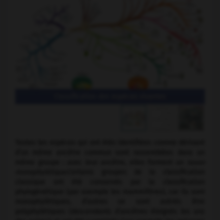
Classification des espèces vivantes
Toutes les espèces qui ont étés identifiées comme dérivant
d’un même ancêtre commun sont rassemblées dans un
même groupe : avec leur ancêtre, elles forment un
taxon
monophylétique
.Certains groupes de la classification
classique ont été conservés par la classification
phylogénétique (par exemple les mammifères), car ils sont
monophylétiques, d’autres se sont avérés être
polyphylétiques (descendants d’ancêtres éloignés les uns