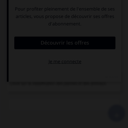
Linné
.
Carl von
Linné
.
Naturaliste et médecin suédois...
transformisme
.
Doctrine suivant laquelle les espèces animales et
végétales se transforment...
Chronologie
1735
Systema naturae,
premier ouvrage du Suédois C. von
Linné sur la classification des plantes et des animaux.
+