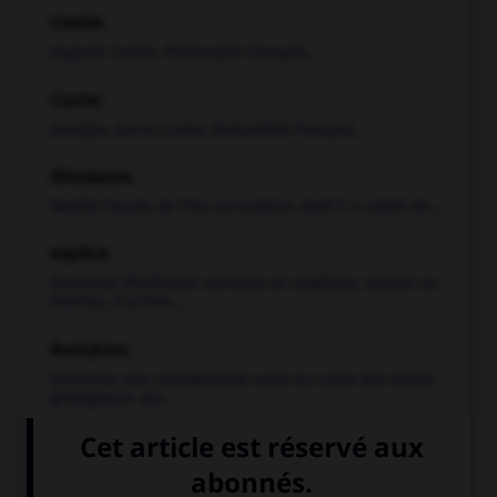
Comte
.
Auguste
Comte
.
Philosophe français...
Cuvier
.
Georges, baron
Cuvier
.
Naturaliste français...
dinosaure.
Reptile fossile de l'ère secondaire, dont il a existé de...
espèce.
Ensemble d'individus animaux ou végétaux, vivants ou
fossiles, à la fois...
évolution.
Ensemble des changements subis au cours des temps
géologiques par...
fossile.
Débris ou empreinte de plante ou d'animal, ensevelis
dans les...