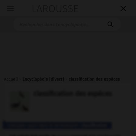
LAROUSSE

Toggle
navigation

Accueil
>
Encyclopédie [divers]
>
classification des espèces
classification des espèces
Consulter aussi dans le dictionnaire :
classification