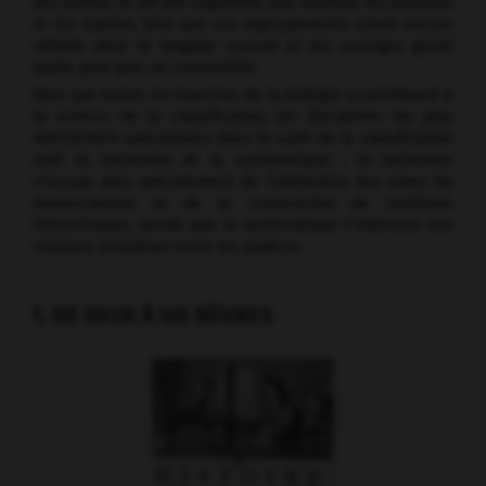
des autres) et ont été supprimés (par exemple les poissons
et les reptiles, bien que ces regroupements soient encore
utilisés dans le langage courant et les ouvrages grand
public pour plus de commodité).
Bien que toutes les branches de la biologie y contribuent à
la science de la classification, les disciplines les plus
directement spécialisées dans le sujet de la classification
sont la taxinomie et la systématique : la taxinomie
s’occupe plus spécialement de l’attribution des noms (la
nomenclature) et de la construction de systèmes
hiérarchiques, tandis que la systématique s’intéresse aux
relations évolutives entre les espèces.
1. DE DEUX À SIX RÈGNES