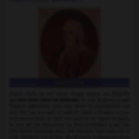
Carl von Linné
e
Depuis
Linné
, au
xviii
siècle, chaque espèce est désignée
par
deux mots latins (ou latinisés)
: le nom du genre auquel
l’espèce appartient, suivi d'un terme la caractérisant (ce
peut être par exemple un adjectif relatif à l’espèce ou son
nom vernaculaire en latin, son pays ou sa région d’origine,
le nom de son découvreur ou d’un scientifique à qui l’on
veut rendre hommage, etc.) : par exemple,
Felis catus
est le
chat,
Panthera leo
le lion,
Daubentonia madagascariensis
,