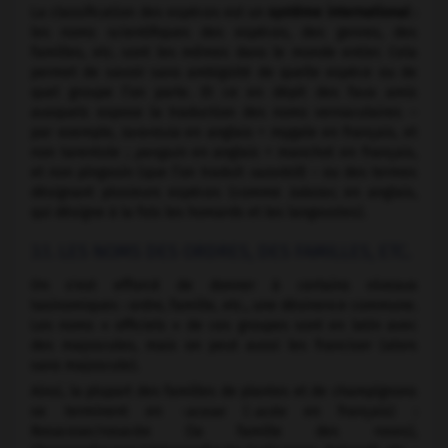
La classification des espèces est un
système international
:
les noms scientifiques des espèces, des genres, des
familles, etc. sont les mêmes dans le monde entier. Cela
permet de savoir sans ambigüité de quelle espèce ou de
quel groupe l’on parle. Et ce en dépit des faux amis
auxquels expose la traduction des noms vernaculaires –
par exemple,
tarentula
en anglais = mygale en français, et
non tarentule ;
penguin
en anglais = manchot en français,
et non pingouin (que l’on traduit
razorbill
) – ou des termes
désignant plusieurs espèces (comme
lobster
, en anglais,
qui désigne à la fois les homards et les langoustes).
3.1. LES NOMS DES ORDRES, DES FAMILLES, ETC.
On s'est efforcé de donner à certains niveaux
taxinomiques : ordre, famille, etc., une désinence commune.
Les noms « officiels » de ces groupes sont en latin avec
des majuscules, mais on peut aussi les franciser (alors
sans majuscule).
Ainsi, la plupart des familles de plantes et de champignons
se terminent en
-aceae
(
-acée
en français) :
Rosaceae/rosacée (la famille des roses),