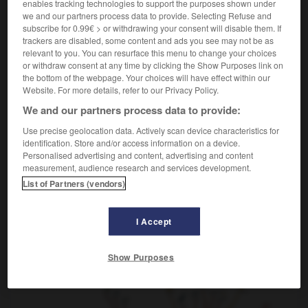
enables tracking technologies to support the purposes shown under
d’affiner ou de modifier les classements en mettant en
we and our partners process data to provide. Selecting Refuse and
évidence des liens de parenté parfois insoupçonnés.
subscribe for 0.99€ > or withdrawing your consent will disable them. If
Cela peut remettre en question l’existence de groupes
trackers are disabled, some content and ads you see may not be as
traditionnels de la classification scientifique
relevant to you. You can resurface this menu to change your choices
(échassiers, reptiles par exemple), quoique les termes
or withdraw consent at any time by clicking the Show Purposes link on
soient encore employés dans le langage courant.
the bottom of the webpage. Your choices will have effect within our
Website. For more details, refer to our Privacy Policy.
We and our partners process data to provide:
Traditionnellement, la classification des espèces était
Use precise geolocation data. Actively scan device characteristics for
fondée sur la morphologie. Or les ressemblances
identification. Store and/or access information on a device.
apparentes peuvent être de simples effets de convergence
Personalised advertising and content, advertising and content
liés à des
adaptations
similaires au même milieu.
measurement, audience research and services development.
Aujourd’hui, les biologistes se fondent également sur les
List of Partners (vendors)
caractéristiques génétiques des espèces, ainsi que sur
l’étude de leurs ancêtres fossiles. En effet, on classe
aujourd’hui les espèces selon leurs parentés évolutives :
I Accept
c’est la
systématique phylogénétique
, que l’on représente
sous la forme d’arbres qui tentent de refléter l’histoire de
Show Purposes
l’évolution du vivant.