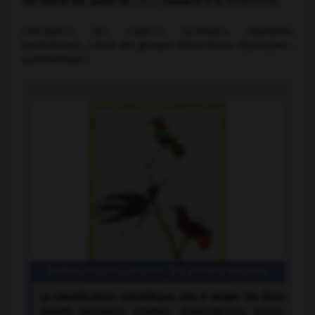
Cet article fait partie du
dossier
consacré à la
biodiversité
.
Distribution des espèces (animales, végétales,
bactériennes...) dans des groupes hiérarchisés. (Synonyme :
systématique.)
Buffon,
Histoire naturelle
: les oiseaux mouches
La classification scientifique vise à ranger les êtres
vivants (animaux, plantes, champignons, micro-