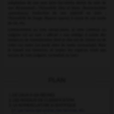
adaptation de son nom latin (lui-même dérivé du nom de
son découvreur) ; l’hirondelle bleu et blanc
(Notiochelidon
cyanoleuca)
, traduction de son adjectif en latin ;
l’hirondelle de rivage
(Riparia riparia)
, à cause de son mode
de vie, etc.
Contrairement au nom vernaculaire, le nom commun ou
vulgaire est un nom « officiel » non ambigu. Il existe des
instances de normalisation dont le rôle est de choisir ou de
créer ces noms (on parle alors de noms
normalisés
). Mais
le travail est immense, et toutes les espèces n’ont pas
encore de nom vulgaire, normalisé ou non !
PLAN
1. DE DEUX À SIX RÈGNES
2. LES NIVEAUX DE CLASSIFICATION
3. LA NOMENCLATURE SCIENTIFIQUE
3.1. Les noms des ordres, des familles, etc.