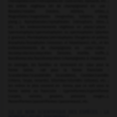
Chenopodiaceae/chénopodiacée (salicornes, épinard), etc. ;
les ordres végétaux (et de champignons) en
-ale
:
Rosales/rosales (rosiers, mûriers, orties...),
Magnoliales/magnoliales (magnolias, tulipiers, ylang-
ylang...), Nymphaeales/nymphéales (nénuphars, lotus...),
etc. ; les embranchements végétaux en
phyta/-phyte
:
Spermatophyta/spermatophytes ou spermaphytes (plantes
à graines), Pteridophyta/ptéridophytes (fougères et prêles),
Bryophyta/bryophytes (mousses et hépatiques), etc., et les
embranchements de champignons en
-cota/-cètes
:
Ascomycota/ascomycètes (levures, morille, truffe...),
Basidiomycota/basidiomycètes (champignons à chapeau).
En zoologie, les familles se terminent en
-idae
pour la
forme latine,
-idé
pour la forme francisée :
Scarabeidae/scarabéidés (scarabées), Canidae/canidés
(chiens, loups, renards), Siluridae/siluridés (silures), etc. ;
les ordres le plus souvent en
-forme
, que ce soit sous la
forme latine ou francisée : Cypriniformes/cypriniforme
(carpes, vairons, goujons, poissons rouges...),
Passeriformes/passériformes (passereaux), etc.
3.2. LE NOM SCIENTIFIQUE DES ESPÈCES : LA
NOMENCLATURE BINOMINALE