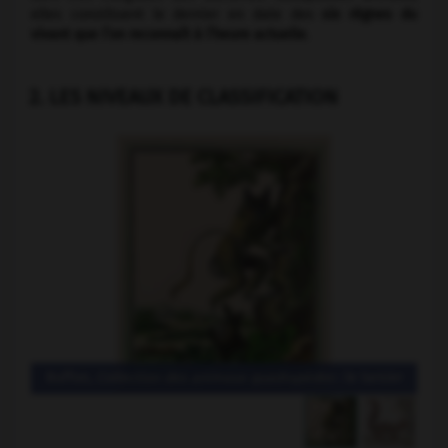
elles constituent le dernier en date des
six règnes du
vivant que l’on reconnaît à l’heure actuelle
.
2. LES NIVEAUX DE CLASSIFICATION
Buffon,
Collection des animaux quadrupèdes
: le tarsier