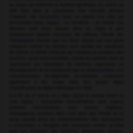
un noyau qui renferme le matériel génétique, les autres un
ADN libre dans le cytoplasme. Une nouvelle division
s’impose : les
eucaryotes
(avec un noyau) d’un côté, les
procaryotes
(sans noyau) – ou
bactéries
–, de l’autre. Ces
derniers sont alors classés dans un règne à part
(initialement appelé
monères
). Par ailleurs, l’étude des
champignons
montre que ces êtres vivants ont une paroi
cellulaire comme les plantes, mais qu’elle est constituée
de chitine, la même molécule qui compose la carapace des
insectes ; qu'ils sont immobiles comme les plantes, mais se
nourrissent par absorption de matières organiques en
décomposition et ne pratiquent pas la
photosynthèse
. Ces
caractéristiques mi-végétales mi-animales conduisent
également à les ranger dans leur propre règne
(classification de Robert Whittaker en 1969).
e
À la fin du
xx
siècle, on a donc divisé le monde vivant en
cinq
règnes
: procaryotes (unicellulaires sans noyau),
protistes (unicellulaires avec noyau), végétaux,
champignons, animaux. Mais c’est alors que l’étude de ce
qu’on appelle alors les archéobactéries (des procaryotes
« archaïques », d’origine très ancienne) montre qu’elles
sont très éloignées des bactéries. Rebaptisées archées,