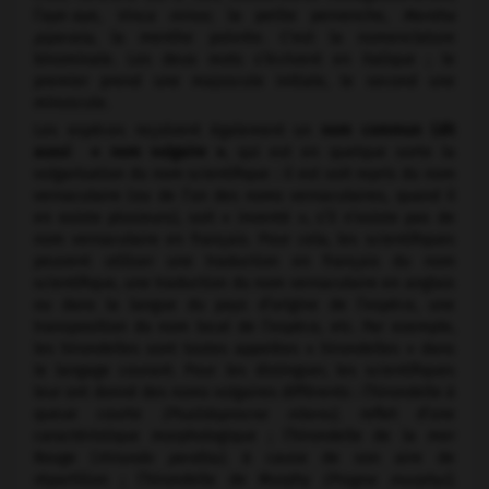
l’aye-aye,
Vinca minor
, la petite pervenche,
Mentha
piperata
, la menthe poivrée. C'est la nomenclature
binominale. Les deux mots s’écrivent en italique ; le
premier prend une majuscule initiale, le second une
minuscule.
Les espèces reçoivent également un
nom commun (dit
aussi « nom vulgaire »
, qui est en quelque sorte la
vulgarisation du nom scientifique : il est soit repris du nom
vernaculaire (ou de l’un des noms vernaculaires, quand il
en existe plusieurs), soit « inventé », s’il n’existe pas de
nom vernaculaire en français. Pour cela, les scientifiques
peuvent utiliser une traduction en français du nom
scientifique, une traduction du nom vernaculaire en anglais
ou dans la langue du pays d’origine de l’espèce, une
transposition du nom local de l’espèce, etc. Par exemple,
les hirondelles sont toutes appelées « hirondelles » dans
le langage courant. Pour les distinguer, les scientifiques
leur ont donné des noms vulgaires différents : l’hirondelle à
queue courte
(Psalidoprocne nitens)
, reflet d’une
caractéristique morphologique ; l’hirondelle de la mer
Rouge (
Hirundo perdita)
, à cause de son aire de
répartition ; l’hirondelle de Murphy
(Progne murphyi)
,