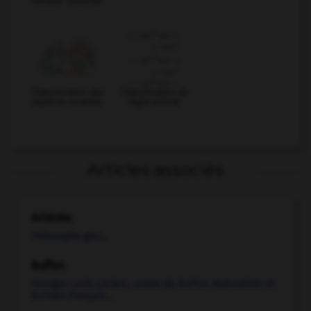
Classification des
Classification du
espèces vivantes
règne animal
Articles associés
Aristote
.
Philosophe grec...
Buffon
.
Georges Louis Leclerc, comte de
Buffon
.
Naturaliste et
écrivain français...