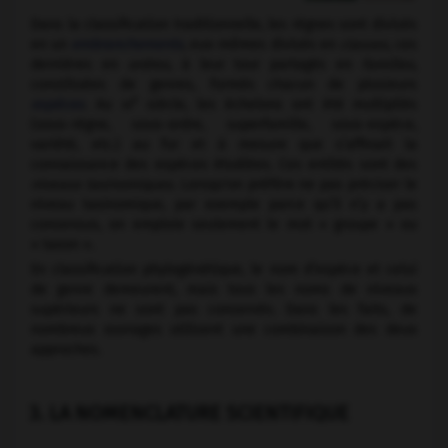
Dans la classification traditionnelle, les règnes sont divisés
en un
embranchements
, eux-mêmes divisés en
classes
, ces
dernières en
ordres
, à leur tour partagés en
familles
,
constituées de genres, formés chacun de plusieurs
e
espèces
. Au
xx
siècle, les échelons ont été multipliés
(sous-règne, sous-ordre, superfamille, sous-espèce,
variété, etc.) au fur et à mesure que s’affinait la
connaissance des espèces étudiées. Ces entités sont des
niveaux taxinomiques
. Lorsqu'on préfère ne pas préciser le
niveau taxinomique, par exemple parce qu’il n’y a pas
consensus, on emploie seulement le mot « groupe » ou
« taxon ».
En classification phylogénétique, le nom d’espèce et celui
de genre demeurent, mais tous les noms de niveaux
supérieurs ne sont pas conservés. Dans les faits, de
nombreux ouvrages utilisent une combinaison des deux
approches.
3. LA NOMENCLATURE SCIENTIFIQUE