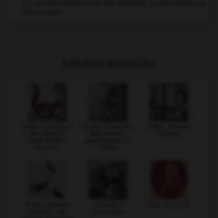
3.2. Le nom scientifique des espèces : la nomenclature
binominale
Médias associés
Buffon, Collection
Buffon, Collection
Buffon, Histoire
des animaux
des animaux
naturelle
quadrupèdes :
quadrupèdes : le
l'écureuil
tarsier
Buffon, Histoire
Calcaire à
Carl von Linné
naturelle : les
ammonites
oiseaux mouches