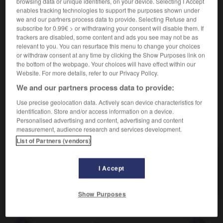
browsing data or unique identifiers, on your device. Selecting I Accept
Ligne formant des angles.
1.
enables tracking technologies to support the purposes shown under
Synonyme :
we and our partners process data to provide. Selecting Refuse and
courbe,
lacet
,
méandre
,
sinuosité
,
tournant
,
virage.
subscribe for 0.99€ > or withdrawing your consent will disable them. If
– Littéraire :
inflexion
,
serpentement.
trackers are disabled, some content and ads you see may not be as
relevant to you. You can resurface this menu to change your choices
Évolution sinueuse de quelqu'un.
2.
or withdraw consent at any time by clicking the Show Purposes link on
Synonyme :
the bottom of the webpage. Your choices will have effect within our
Website. For more details, refer to our Privacy Policy.
retournement
,
revirement
,
virevolte
,
volte-face.
– Littéraire :
sinuosité.
We and our partners process data to provide:
Use precise geolocation data. Actively scan device characteristics for
identification. Store and/or access information on a device.
Personalised advertising and content, advertising and content
measurement, audience research and services development.
VOUS CHERCHEZ PEUT-ÊTRE
List of Partners (vendors)
zigzag
n.m.
I Accept
Ligne formant des angles.
Show Purposes