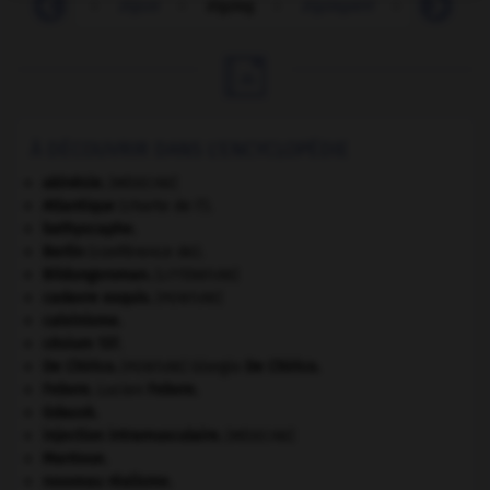
zigouiller
-
zigue
-
zigzag
-
zigzagant
-
zigzague

À DÉCOUVRIR DANS L'ENCYCLOPÉDIE
akinésie
.
[MÉDECINE]
Atlantique
(charte de l').
bathyscaphe.
Berlin
(conférence de).
Bildungsroman
.
[LITTÉRATURE]
cadavre exquis
.
[PEINTURE]
calvinisme.
césium 137.
De Chirico
.
Giorgio
De Chirico
.
[PEINTURE]
Febvre
.
Lucien
Febvre
.
Gdańsk
.
injection intramusculaire
.
[MÉDECINE]
Mantoue
.
nouveau réalisme.