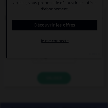
« Ma [foi], c'est la dernière [foi] que je vends du
[foi] dans la ville de [foi] » (comptine enfantine).
Combien y a-t-il de graphies du son [foi] ?
2
3
4
VALIDER