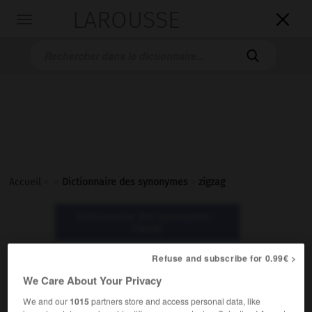
LAROUSSE

Toggle
navigation

Accueil
>
>
Dictionnaire des synonymes
>
zigzag
Dictionnaire des synonymes :
zigzag
Refuse and subscribe for 0.99€ >
zigzag
We Care About Your Privacy
nom masculin
We and our
1015
partners store and access personal data, like