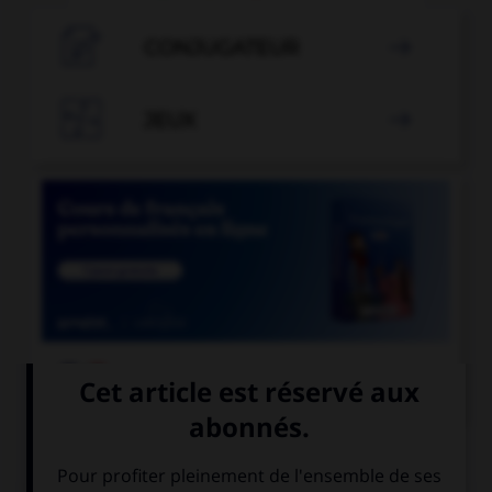

CONJUGATEUR


JEUX


COURS DE FRANÇAIS
QUIZ