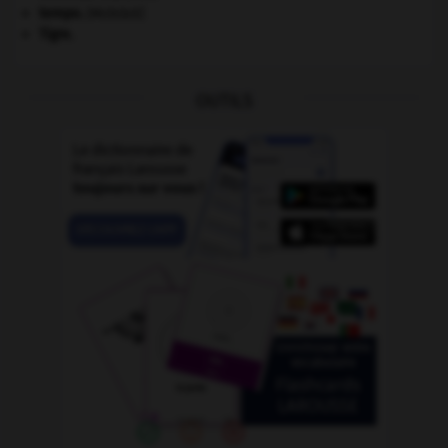
tempo
.
[MUSIQUE]
Tigre
.
OUTILS