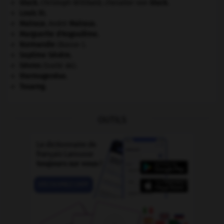
Gluck
.
Christoph Willibald, chevalier von
Gluck
.
Louis XI
.
Malraux
.
André
Malraux
.
Marguerite d'Angoulême
.
Normandie
(Basse-).
Septime Sévère
.
Sèvres
(traité de).
thermogenèse.
Touareg
.
OUTILS