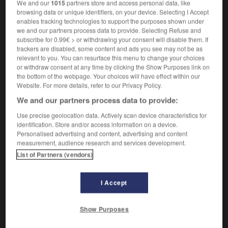
Faire perdre ses forces à.
1.
We and our
1015
partners store and access personal data, like
browsing data or unique identifiers, on your device. Selecting I Accept
Synonyme :
enables tracking technologies to support the purposes shown under
affaiblir
,
briser
,
épuiser
,
exténuer
,
fatiguer
,
harasser
,
we and our partners process data to provide. Selecting Refuse and
miner
,
ronger
,
ruiner
,
vider.
– Familier :
claquer
,
subscribe for 0.99€ > or withdrawing your consent will disable them. If
crever
,
éreinter
,
esquinter
,
pomper
,
tuer
,
vanner.
trackers are disabled, some content and ads you see may not be as
– Littéraire :
consumer
,
ravager.
relevant to you. You can resurface this menu to change your choices
or withdraw consent at any time by clicking the Show Purposes link on
Détériorer par l'usage.
2.
the bottom of the webpage. Your choices will have effect within our
Website. For more details, refer to our Privacy Policy.
Synonyme :
corroder
, élimer,
éroder.
We and our partners process data to provide:
Use precise geolocation data. Actively scan device characteristics for
identification. Store and/or access information on a device.
Personalised advertising and content, advertising and content
measurement, audience research and services development.
VOUS CHERCHEZ PEUT-ÊTRE
List of Partners (vendors)
user
v.t.
I Accept
Faire perdre ses forces à.
user
v.t.ind.
Show Purposes
Se servir de quelque chose.