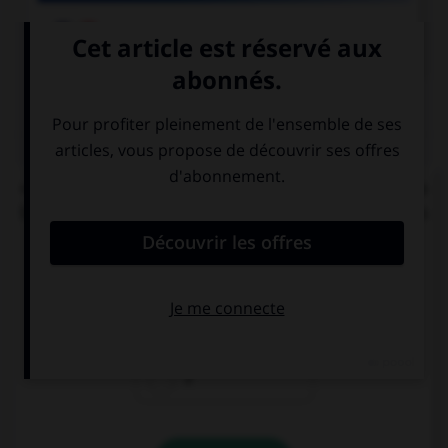

COURS DE FRANÇAIS
QUIZ
« C'[était] l'éducation et les mœurs qui [faisait] la
bonne société. » Combien de verbes mettez-vous
au pluriel ?
0
1
2