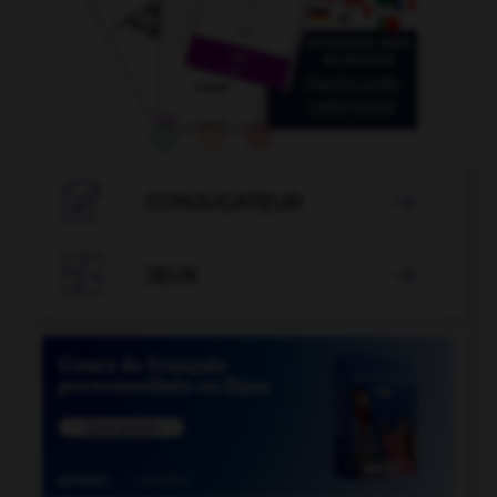

CONJUGATEUR


JEUX
