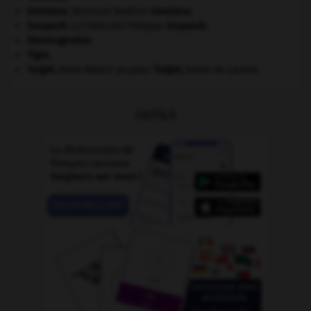
Smetana
.
Bedřich
Smetana
.
[MUSIQUE]
Soupault
.
Philippe
Soupault
.
[LITTÉRATURE]
thermogenèse.
Tigre
.
Turgot
.
Anne Robert Jacques
Turgot
,
baron de Laulne.
OUTILS