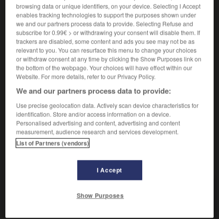
browsing data or unique identifiers, on your device. Selecting I Accept
enables tracking technologies to support the purposes shown under
Grande courtoisie.
we and our partners process data to provide. Selecting Refuse and
Synonyme :
subscribe for 0.99€ > or withdrawing your consent will disable them. If
affabilité
,
bienséance
, bonnes manières,
correction
,
trackers are disabled, some content and ads you see may not be as
courtoisie
,
déférence
,
éducation
,
politesse
,
savoir-
relevant to you. You can resurface this menu to change your choices
vivre.
– Littéraire :
civilité
,
usage.
or withdraw consent at any time by clicking the Show Purposes link on
the bottom of the webpage. Your choices will have effect within our
Contraire :
Website. For more details, refer to our Privacy Policy.
grossièreté, impolitesse, inconvenance, incorrection,
We and our partners process data to provide:
muflerie, sans-gêne, vulgarité.
– Littéraire :
discourtoisie, incivilité, irrespect,
Use precise geolocation data. Actively scan device characteristics for
irrévérence, rusticité, sans-façon.
identification. Store and/or access information on a device.
Personalised advertising and content, advertising and content
measurement, audience research and services development.
List of Partners (vendors)
VOUS CHERCHEZ PEUT-ÊTRE
I Accept
urbanité
n.f.
Show Purposes
Grande courtoisie.