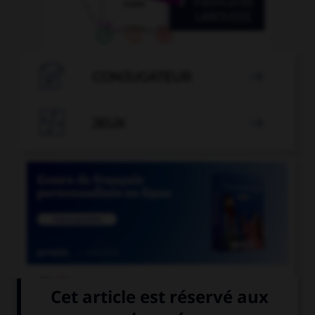

CONJUGATEUR


JEUX


COURS DE FRANÇAIS