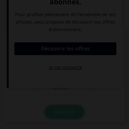
QUIZ
Ces trois mots se terminent par le son [cie] ;
lequel prend un « c » et non un « t » dans la
syllabe finale ?
argu…ie
alopé…ie
calvi…ie
VALIDER