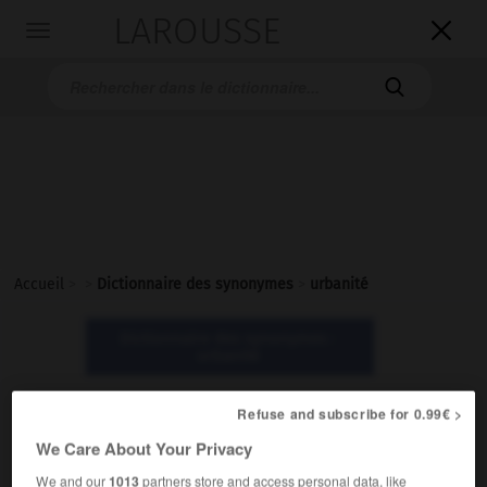
LAROUSSE

Toggle
navigation

Accueil
>
>
Dictionnaire des synonymes
>
urbanité
Dictionnaire des synonymes :
urbanité
Refuse and subscribe for 0.99€ >
urbanité
We Care About Your Privacy
nom féminin
Littéraire.
We and our
1013
partners store and access personal data, like