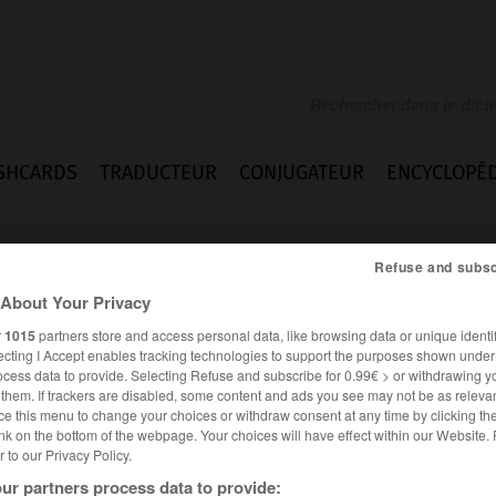
SHCARDS
TRADUCTEUR
CONJUGATEUR
ENCYCLOPÉD
Refuse and subsc
About Your Privacy
r
1015
partners store and access personal data, like browsing data or unique identif
ecting I Accept enables tracking technologies to support the purposes shown unde
ocess data to provide. Selecting Refuse and subscribe for 0.99€ > or withdrawing y
e them. If trackers are disabled, some content and ads you see may not be as relevan
ce this menu to change your choices or withdraw consent at any time by clicking t
nk on the bottom of the webpage. Your choices will have effect within our Website.
er to our Privacy Policy.
es synonymes :
uguer
ur partners process data to provide: