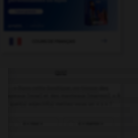

COURS DE FRANÇAIS
QUIZ
« Dans cette boutique, on trouve des
chapeaux [rose] et des manteaux [marron]. » À
quel(s) adjectif(s) mettez-vous un « s » ?
à « rose »
à « marron »