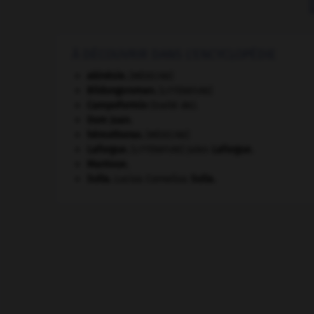
À DÉCOUVRIR DANS L'ENCYCLOPÉDIE
akinésie
.
[MÉDECINE]
Bildungsroman
.
[LITTÉRATURE]
Campoformio
(traité de).
Dom Juan
.
hémothorax
.
[MÉDECINE]
Laforgue
.
Jules
Laforgue
.
[LITTÉRATURE]
Mantoue
.
Sulla
.
Lucius Cornelius
Sulla
.