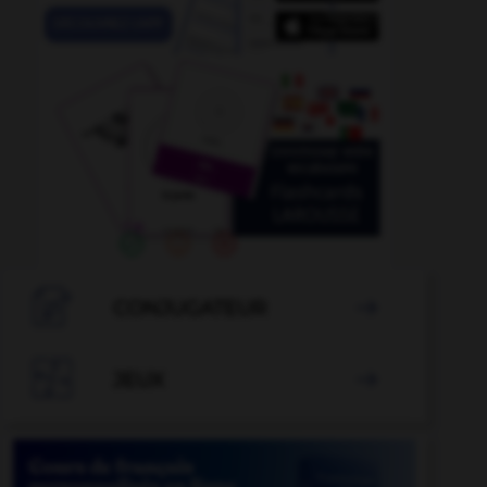

CONJUGATEUR


JEUX
