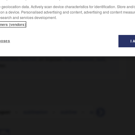
geolocation data. Actively scan device characteristics for identification. Store and
 on a device. Personalised advertising and content, advertising and content measu
esearch and services development.
tners (vendors)
poses
I 
envoûter
,
fasciner
, en imposer,
impressionner
,
ravir
,
ter.
uguer
-
sublimation
-
sublime
-
sublimé
-
sublim