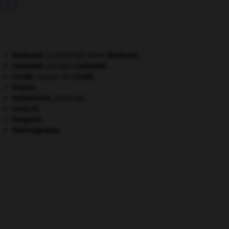

Barbusse
.
Henri
Barbusse
.
[LITTÉRATURE]
Cadoudal
.
Georges
Cadoudal
.
Condé
.
maison de
Condé
.
Dracon
.
hydramnios
.
[MÉDECINE]
Louis XI
.
Pergame
.
thermogenèse.