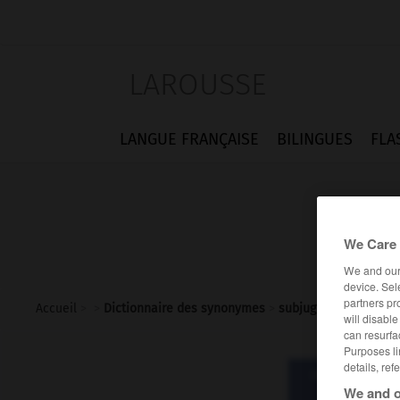
LAROUSSE
LANGUE FRANÇAISE
BILINGUES
FLA
We Care 
We and ou
device. Sel
partners pr
Accueil
>
>
Dictionnaire des synonymes
>
subjuguer
will disabl
can resurfa
Purposes li
details, ref
Dictionnaire d
subj
We and o