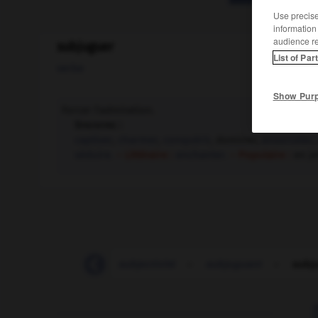
Use precise 
information
audience r
subjuguer
List of Par
verbe
Show Pur
Forcer l'admiration.
Synonyme :
captiver
,
charmer
,
conquérir
, dominer,
ensorceler
,
séduire.
– Littéraire :
enchanter.
– Populaire :
en je
subjectivement
-
subjectivité
-
subjuguant
-
subj