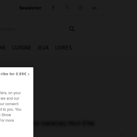
Newsletter




IE
CUISINE
JEUX
LIVRES
ribe for 0.99€ >
iers, on your
r we and our
our consent
t to you. You
he Show
 For more
VOUS CHERCHEZ PEUT-ÊTRE