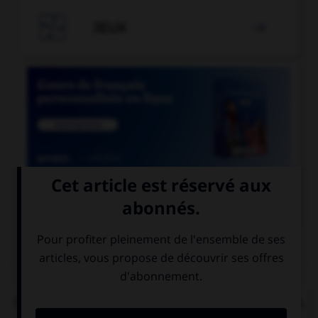

JEUX


COURS DE FRANÇAIS
QUIZ
Quand la route est pleine de bosses et d'ornières,