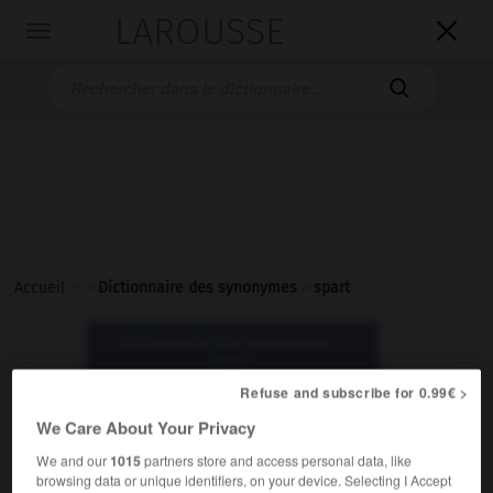
LAROUSSE

Toggle
navigation

Accueil
>
>
Dictionnaire des synonymes
>
spart
Dictionnaire des synonymes :
spart
Refuse and subscribe for 0.99€ >
spart
We Care About Your Privacy
ou
We and our
1015
partners store and access personal data, like
sparte
browsing data or unique identifiers, on your device. Selecting I Accept
ou