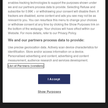
Laisser voir ce qu'on voulait cacher.
enables tracking technologies to support the purposes shown under
Synonyme :
we and our partners process data to provide. Selecting Refuse and
apparaître sous son vrai jour,
se dévoiler
,
se montrer
,
subscribe for 0.99€ > or withdrawing your consent will disable them. If
trackers are disabled, some content and ads you see may not be as
se révéler.
relevant to you. You can resurface this menu to change your choices
or withdraw consent at any time by clicking the Show Purposes link on
the bottom of the webpage. Your choices will have effect within our
Website. For more details, refer to our Privacy Policy.
VOUS CHERCHEZ PEUT-ÊTRE
We and our partners process data to provide:
Use precise geolocation data. Actively scan device characteristics for
identification. Store and/or access information on a device.
se trahir
v.pr.
Personalised advertising and content, advertising and content
measurement, audience research and services development.
Laisser voir ce qu'on voulait cacher.
List of Partners (vendors)
trahir
v.
Cesser d'être fidèle à quelqu'un.
I Accept
Show Purposes
giquement
-
trahir
-
se trahir
-
trahison
-
traille
-