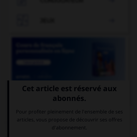
CONJUGATEUR


JEUX


COURS DE FRANÇAIS
QUIZ