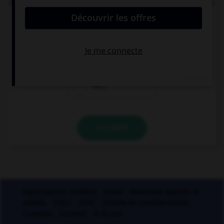
Parmi ces noms féminins, lequel ne devrait pas se
finir par un « u » ?
bru…
glu…
mu…
VALIDER
Applications mobiles
Index
Mentions légales et
crédits
CGU
CGV
Charte de confidentialité
Cookies
Contact
À la une