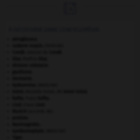

À DÉCOUVRIR DANS L'ENCYCLOPÉDIE
aéroglisseur.
cadavre exquis
.
[PEINTURE]
Condé
.
maison de
Condé
.
Díaz
.
Porfirio
Díaz
.
division cellulaire.
gaullisme.
Germanie
.
hydramnios
.
[MÉDECINE]
Inönü
.
Mustafa Ismet, dit
Ismet
Inönü
.
Kafka
.
Franz
Kafka
.
Liszt
.
Franz
Liszt
.
Munich
(accords de).
protiste.
Raminagrobis
.
syndesmophyte
.
[MÉDECINE]
Tigre
.