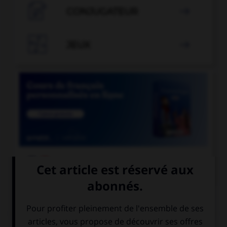

CONJUGATEUR


JEUX


COURS DE FRANÇAIS
QUIZ