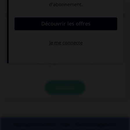
« Tachez de ne pas vous tacher ». Combien de
mots devraient porter un accent circonflexe dans
cette phrase ?
0
1
2
VALIDER
Applications mobiles
Index
Mentions légales et