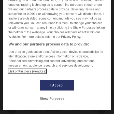
S'enfermer quelque part.
enables tracking technologies to support the purposes shown under
Synonyme :
we and our partners process data to provide. Selecting Refuse and
se barricader
,
se cacher
,
se calfeutrer
,
se claustrer
,
se
subscribe for 0.99€ > or withdrawing your consent will disable them. If
cloîtrer
,
se confiner
,
s'isoler
,
se renfermer
,
se
trackers are disabled, some content and ads you see may not be as
retrancher.
relevant to you. You can resurface this menu to change your choices
or withdraw consent at any time by clicking the Show Purposes link on
the bottom of the webpage. Your choices will have effect within our
Website. For more details, refer to our Privacy Policy.
We and our partners process data to provide:
VOUS CHERCHEZ PEUT-ÊTRE
Use precise geolocation data. Actively scan device characteristics for
identification. Store and/or access information on a device.
Personalised advertising and content, advertising and content
se murer
v.pr.
measurement, audience research and services development.
S'enfermer quelque part.
List of Partners (vendors)
murer
v.
Boucher une ouverture.
I Accept
Show Purposes
-
muré
-
murer
-
se murer
-
mûri
-
mûrir
-
m