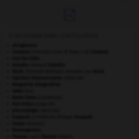

À DÉCOUVRIR DANS L'ENCYCLOPÉDIE
aéroglisseur.
Cimabue
.
Cenni di Pepo ?, dit
Cimabue
.
[PEINTURE]
Cosi fan tutte
.
Daladier
.
Édouard
Daladier
.
Gluck
.
Christoph Willibald, chevalier von
Gluck
.
injection intramusculaire
.
[MÉDECINE]
Marguerite d'Angoulême
.
nabis
(les).
Notre-Dame
(cathédrale).
Port-Arthur
(siège de).
précordialgie
.
[MÉDECINE]
Soupault
.
Philippe
Soupault
.
[LITTÉRATURE]
tempo
.
[MUSIQUE]
thermogenèse.
Thomas
.
saint
Thomas
d'Aquin.