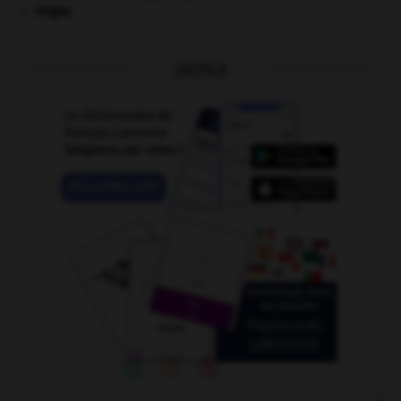
Virgile
.
OUTILS