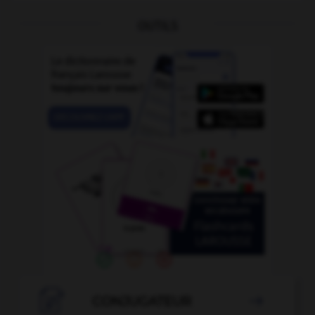
OUTILS

CONJUGATEUR
