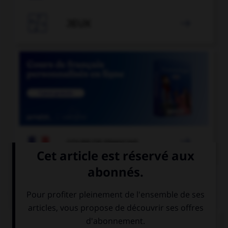

JEUX


COURS DE FRANÇAIS
QUIZ
« Les opérettes que j'ai [entendu] chanter. »