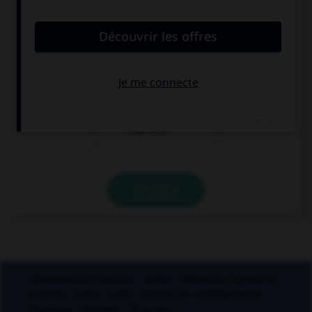
Comment faut-il écrire « entendu » ?
entendu
entendues
entendue (si le
narrateur est
une fille)
VALIDER
Applications mobiles
Index
Mentions légales et
crédits
CGU
CGV
Charte de confidentialité
Cookies
Contact
À la une