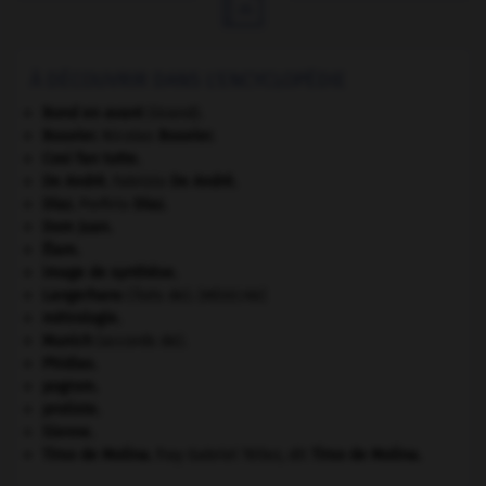

À DÉCOUVRIR DANS L'ENCYCLOPÉDIE
Bond en avant
(Grand).
Bouvier
.
Nicolas
Bouvier
.
Cosi fan tutte
.
De André
.
Fabrizio
De André
.
Díaz
.
Porfirio
Díaz
.
Dom Juan
.
Élam
.
image de synthèse.
Langerhans
(îlots de).
[MÉDECINE]
métrologie.
Munich
(accords de).
Phidias
.
pogrom.
protiste.
Sienne
.
Tirso de Molina
.
fray Gabriel Téllez, dit
Tirso de Molina
.