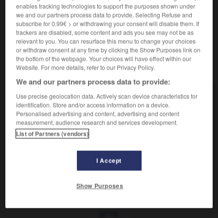
S'appuyer sur quelque chose.
enables tracking technologies to support the purposes shown under
Synonyme :
we and our partners process data to provide. Selecting Refuse and
s'appuyer
, se baser, reposer sur.
subscribe for 0.99€ > or withdrawing your consent will disable them. If
trackers are disabled, some content and ads you see may not be as
relevant to you. You can resurface this menu to change your choices
or withdraw consent at any time by clicking the Show Purposes link on
the bottom of the webpage. Your choices will have effect within our
VOUS CHERCHEZ PEUT-ÊTRE
Website. For more details, refer to our Privacy Policy.
We and our partners process data to provide:
Use precise geolocation data. Actively scan device characteristics for
se fonder
v.pr.
identification. Store and/or access information on a device.
S'appuyer sur quelque chose.
Personalised advertising and content, advertising and content
measurement, audience research and services development.
fonder
v.
List of Partners (vendors)
Être à l'origine de quelque chose.
I Accept
Show Purposes
dement
-
fonder
-
se fonder
-
fondre
-
fondre
-