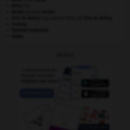
Milice
(la).
Necker
.
Jacques
Necker
.
Tirso de Molina
.
fray Gabriel Téllez, dit
Tirso de Molina
.
Touareg
.
Toyotomi Hideyoshi
.
Virgile
.
OUTILS