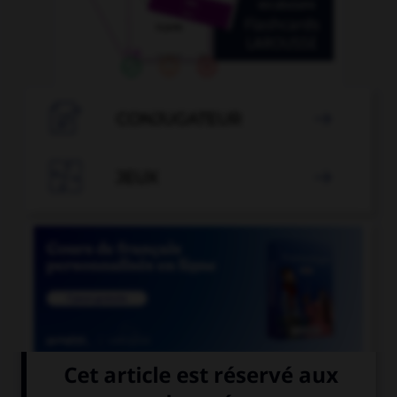

CONJUGATEUR


JEUX


COURS DE FRANÇAIS