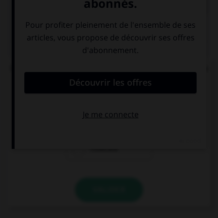
QUIZ
Quel mode convient-il d'employer à la suite de la
locution « après que » ?
le subjonctif
le conditionnel
l'indicatif
VALIDER