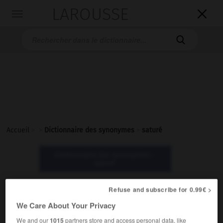
LAROUSSE

Toggle
navigation

Accueil
>
>
Dictionnaire des synonymes
>
saturé
Dictionnaire des synonymes :
saturé
Refuse and subscribe for 0.99€ >
saturé
We Care About Your Privacy
adjectif
We and our
1015
partners store and access personal data, like