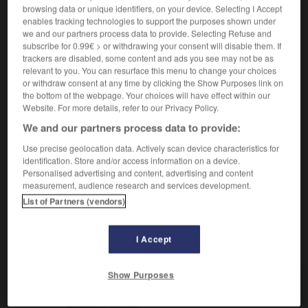
Rempli à l'excès.
1.
browsing data or unique identifiers, on your device. Selecting I Accept
Synonyme :
enables tracking technologies to support the purposes shown under
engorgé,
gorgé
,
imprégné
, inondé.
we and our partners process data to provide. Selecting Refuse and
subscribe for 0.99€ > or withdrawing your consent will disable them. If
Très encombré.
trackers are disabled, some content and ads you see may not be as
2.
relevant to you. You can resurface this menu to change your choices
Synonyme :
or withdraw consent at any time by clicking the Show Purposes link on
envahi, noyé, submergé,
surchargé.
the bottom of the webpage. Your choices will have effect within our
Website. For more details, refer to our Privacy Policy.
Qui ressent de l'écœurement.
3.
We and our partners process data to provide:
Synonyme :
blasé
,
dégoûté.
– Familier :
écœuré
, sursaturé.
Use precise geolocation data. Actively scan device characteristics for
identification. Store and/or access information on a device.
Contraire :
Personalised advertising and content, advertising and content
avide.
measurement, audience research and services development.
List of Partners (vendors)
I Accept
VOUS CHERCHEZ PEUT-ÊTRE
Show Purposes
saturé
adj.
Rempli à l'excès.