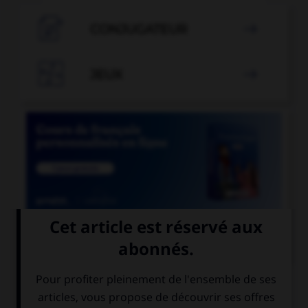

CONJUGATEUR


JEUX


COURS DE FRANÇAIS
QUIZ