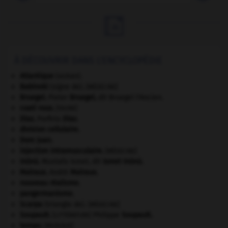

À DÉCOUVRIR DANS L'ENCYCLOPÉDIE
Atlantique
(océan).
Babinski
(signe de).
[MÉDECINE]
Bruegel
.
Pieter
Bruegel
,
dit Bruegel l'Ancien.
coati roux
.
[FAUNE]
Díaz
.
Porfirio
Díaz
.
division cellulaire.
Dom Juan
.
injection intramusculaire
.
[MÉDECINE]
Inönü
.
Mustafa Ismet, dit
Ismet
Inönü
.
Malraux
.
André
Malraux
.
nouveau réalisme.
pangermanisme.
Scarpa
(triangle de).
[MÉDECINE]
Soupault
.
Philippe
Soupault
.
[LITTÉRATURE]
tempo
.
[MUSIQUE]