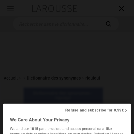
LAROUSSE

Toggle
navigation

Accueil
>
>
Dictionnaire des synonymes
>
riquiqui
Dictionnaire des synonymes :
riquiqui
Refuse and subscribe for 0.99€ >
riquiqui
We Care About Your Privacy
adjectif invariable
We and our
1015
partners store and access personal data, like
Familier.
browsing data or unique identifiers, on your device. Selecting I Accept