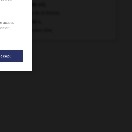
riche
adj.
Qui a de la fortune.
riche
n.
/or access
rement,
Personne riche.
Accept