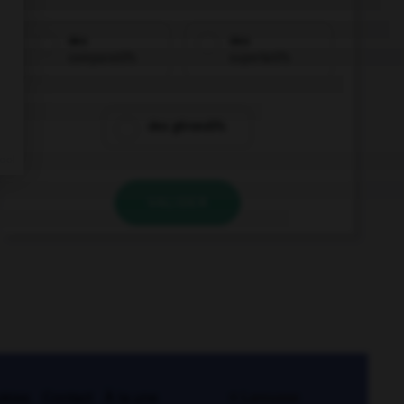
des
des
comparatifs
superlatifs
des gérondifs
VALIDER
kies
Contact
À la une
© Larousse