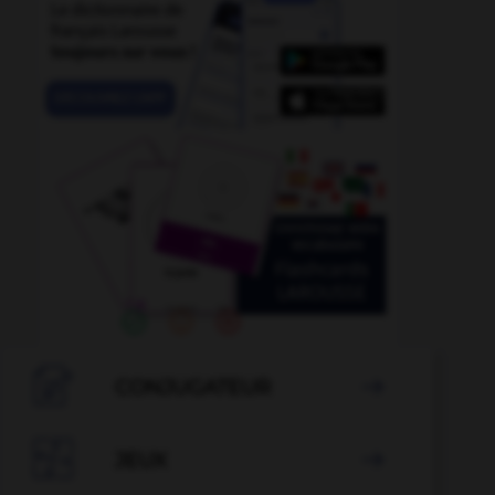

CONJUGATEUR


JEUX
