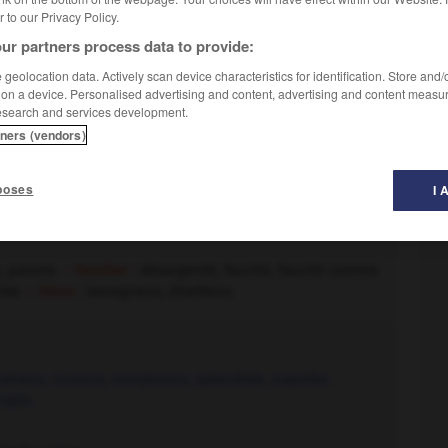
er to our Privacy Policy.
ur partners process data to provide:
geolocation data. Actively scan device characteristics for identification. Store and
 on a device. Personalised advertising and content, advertising and content measu
esearch and services development.
tners (vendors)
poses
I 
ilégié.
– Familier :
argenté
, plein aux as.
, pauvre.
– Familier :
désargenté, fauché, fauché comme
ide.
– Vieux :
besogneux, disetteux.
néreux
,
ruineux
,
somptueux
,
splendide
,
superbe.
rupin.