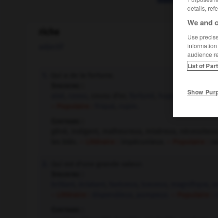
details, ref
We and o
riche
Use precise 
information
adjectif
audience r
List of Par
Qui a de la fortune.
1.
Synonyme :
Show Pur
aisé
,
cossu
, cousu d'or,
fortuné
,
huppé
,
nanti
,
priv
– Populaire :
friqué
,
rupin.
Contraire :
gêné, indigent, malheureux, miséreux, nécessiteux
les blés.
– Littéraire :
impécunieux.
– Populaire :
ra
Qui est d'une grande valeur.
2.
Synonyme :
brillant
,
éclatant
,
fastueux
,
luxueux
,
magnifique
,
o
– Littéraire :
dispendieux
,
pompeux.
– Populaire :
Contraire :