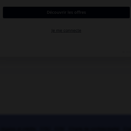
légales et crédits
CGU
CGV
Charte de confidentialité
Coo