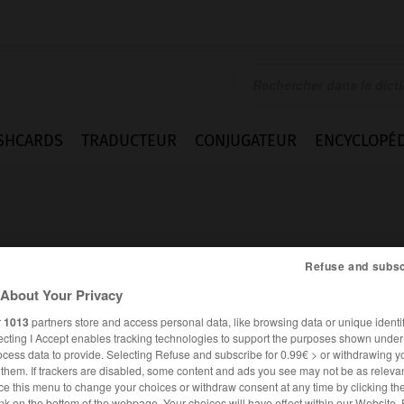
SHCARDS
TRADUCTEUR
CONJUGATEUR
ENCYCLOPÉD
Refuse and subsc
About Your Privacy
r
1013
partners store and access personal data, like browsing data or unique identif
ecting I Accept enables tracking technologies to support the purposes shown unde
ocess data to provide. Selecting Refuse and subscribe for 0.99€ > or withdrawing y
e them. If trackers are disabled, some content and ads you see may not be as relevan
es synonymes :
ce this menu to change your choices or withdraw consent at any time by clicking t
che
nk on the bottom of the webpage. Your choices will have effect within our Website.