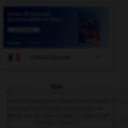

COURS DE FRANÇAIS
QUIZ
« Dans ces parages de l'aisance, on voudrait
tant que tout fût pour le mieux dans le
meilleur des mondes » (Aragon). « Mieux » et
« meilleur » sont ici :