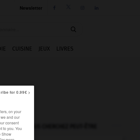
Newsletter




IE
CUISINE
JEUX
LIVRES
ribe for 0.99€ >
iers, on your
r we and our
our consent
VOUS CHERCHEZ PEUT-ÊTRE
t to you. You
he Show
 For more