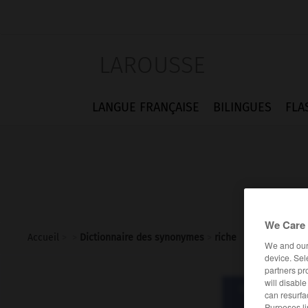
LAROUSSE
LANGUE FRANÇAISE
BILINGUES
FLA
We Care 
Accueil
>
>
Dictionnaire des synonymes
>
riche
We and ou
device. Sel
partners pr
will disabl
Dictionnaire d
can resurfa
ri
Purposes li