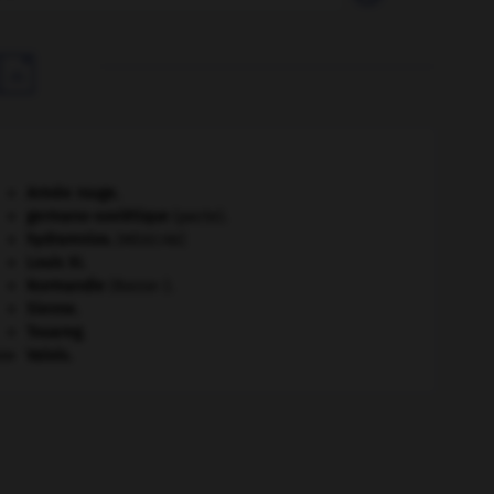

Armée rouge
.
germano-soviétique
(pacte).
hydramnios
.
[MÉDECINE]
Louis XI
.
Normandie
(Basse-).
Sienne
.
Touareg
.
e.
Valois
.