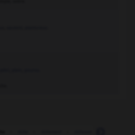
imple, sobre.
ux
,
opulent
,
plantureux.
pétri
,
plein
,
pourvu.
che.
che
-
riche
-
richement
-
richesse
-
richissime
-