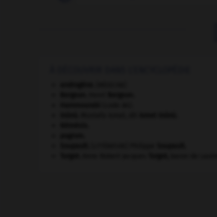
À DÉCOUVRIR DANS L'ENCYCLOPÉDIE
androgène
.
[MÉDECINE]
Bergson
.
Henri
Bergson
.
Hammourabi
(code de).
Inönü
.
Mustafa Ismet, dit
Ismet
Inönü
.
Némésis
.
pogrom.
Soupault
.
Philippe
Soupault
.
[LITTÉRATURE]
Turgot
.
Anne Robert Jacques
Turgot
,
baron de Lauln