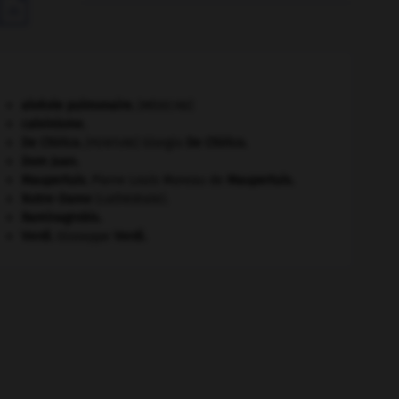

alvéole pulmonaire
.
[MÉDECINE]
calvinisme.
De Chirico
.
Giorgio
De Chirico
.
[PEINTURE]
Dom Juan
.
Maupertuis
.
Pierre Louis Moreau de
Maupertuis
.
Notre-Dame
(cathédrale).
Raminagrobis
.
Verdi
.
Giuseppe
Verdi
.