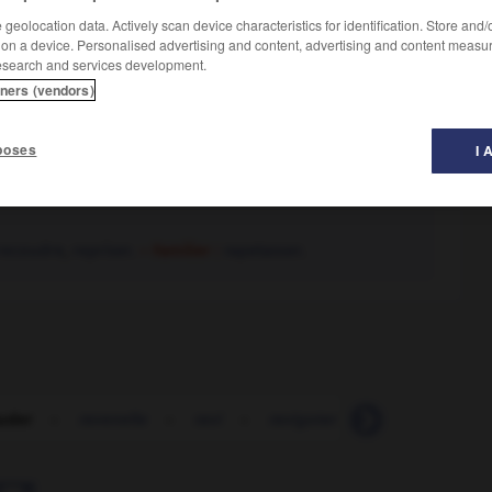
geolocation data. Actively scan device characteristics for identification. Store and
 on a device. Personalised advertising and content, advertising and content measu
esearch and services development.
tners (vendors)
poses
I 
recoudre
,
repriser.
– Familier :
rapetasser.
uder
-
ravenelle
-
ravi
-
ravigoter
-
raviné
-
ra