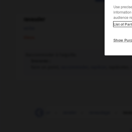
Use precise 
information
audience r
ravauder
List of Par
verbe
Vieux.
Show Pur
Raccommoder à l'aiguille.
Synonyme :
faire un point,
raccommoder
,
rapiécer
, rapiéceter,
ravageur
-
ravageur
-
ravaler
-
ravaudage
-
rava