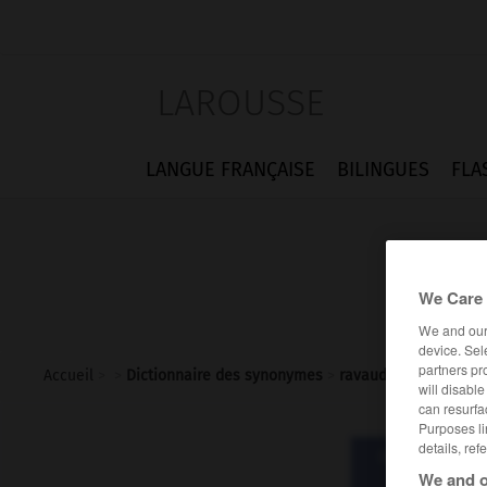
LAROUSSE
LANGUE FRANÇAISE
BILINGUES
FLA
We Care 
We and ou
device. Sel
partners pr
Accueil
>
>
Dictionnaire des synonymes
>
ravauder
will disabl
can resurfa
Purposes li
details, ref
Dictionnaire d
rava
We and o