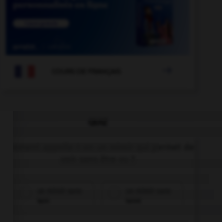

COURS DE FRANÇAIS
QUIZ
Comment appelle-t-on un miroir qui permet de
voir sans être vu ?
un miroir sans
un miroir sans
tain
teint