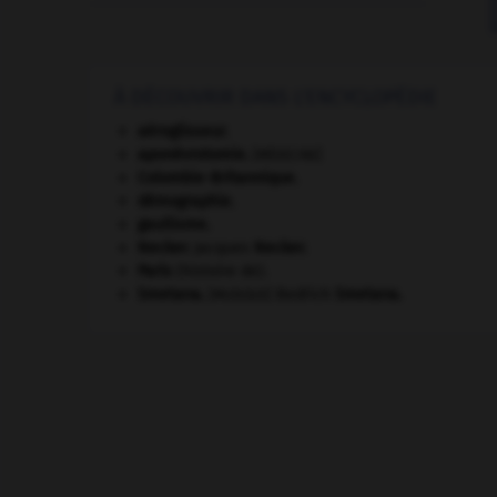
À DÉCOUVRIR DANS L'ENCYCLOPÉDIE
aéroglisseur.
aponévrotomie
.
[MÉDECINE]
Colombie-Britannique
.
démographie.
gaullisme.
Necker
.
Jacques
Necker
.
Paris
(histoire de).
Smetana
.
Bedřich
Smetana
.
[MUSIQUE]