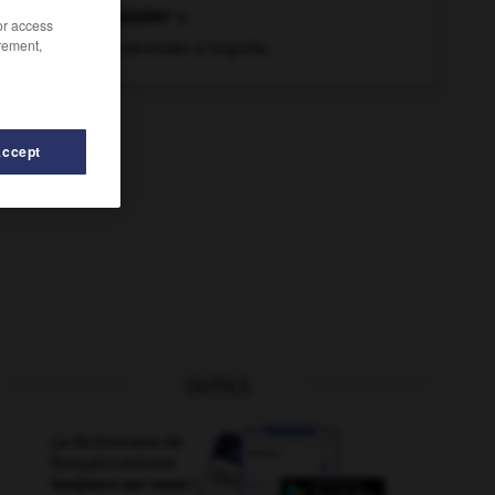
ravauder
v.
/or access
rement,
Raccommoder à l'aiguille.
Accept
OUTILS
vir
-
ravager
-
ravageur
-
ravageur
-
ravaler
-