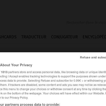
SHCARDS
TRADUCTEUR
CONJUGATEUR
ENCYCLOPÉD
Refuse and subsc
About Your Privacy
r
1013
partners store and access personal data, like browsing data or unique identif
ecting I Accept enables tracking technologies to support the purposes shown unde
ocess data to provide. Selecting Refuse and subscribe for 0.99€ > or withdrawing y
e them. If trackers are disabled, some content and ads you see may not be as relevan
ce this menu to change your choices or withdraw consent at any time by clicking t
nk on the bottom of the webpage. Your choices will have effect within our Website.
er to our Privacy Policy.
es synonymes :
uder
ur partners process data to provide: