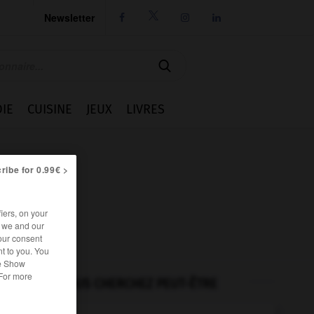
Newsletter




IE
CUISINE
JEUX
LIVRES
ribe for 0.99€ >
iers, on your
r we and our
our consent
t to you. You
he Show
 For more
VOUS CHERCHEZ PEUT-ÊTRE