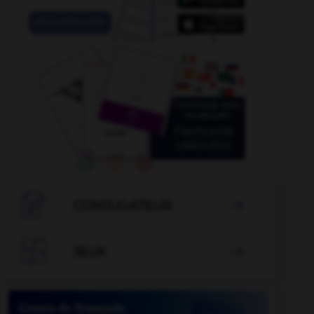

CONJUGATEUR


JEUX
