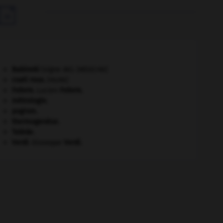

Babinski
(signe de).
[MÉDECINE]
coati roux
.
[FAUNE]
Febvre
.
Lucien
Febvre
.
métrologie.
pogrom.
thermogenèse.
Tolède
.
Verdi
.
Giuseppe
Verdi
.