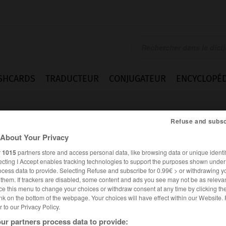
SHCARDS
TRADUCTEUR
CONJUGATEUR
ENCYCLOPÉD
Refuse and subsc
About Your Privacy
r
1015
partners store and access personal data, like browsing data or unique identif
ecting I Accept enables tracking technologies to support the purposes shown unde
ocess data to provide. Selecting Refuse and subscribe for 0.99€ > or withdrawing y
e them. If trackers are disabled, some content and ads you see may not be as relevan
ce this menu to change your choices or withdraw consent at any time by clicking t
nk on the bottom of the webpage. Your choices will have effect within our Website.
er to our Privacy Policy.
es synonymes :
ie
ur partners process data to provide: