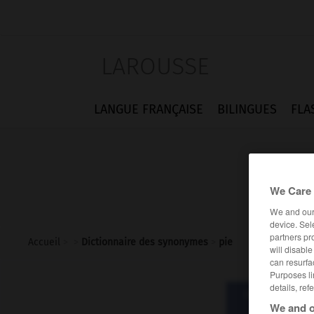
LAROUSSE
LANGUE FRANÇAISE
BILINGUES
FLA
We Care 
We and ou
device. Sel
partners pr
Accueil
>
>
Dictionnaire des synonymes
>
pie
will disabl
can resurfa
Purposes li
details, ref
Dictionnaire d
p
We and o