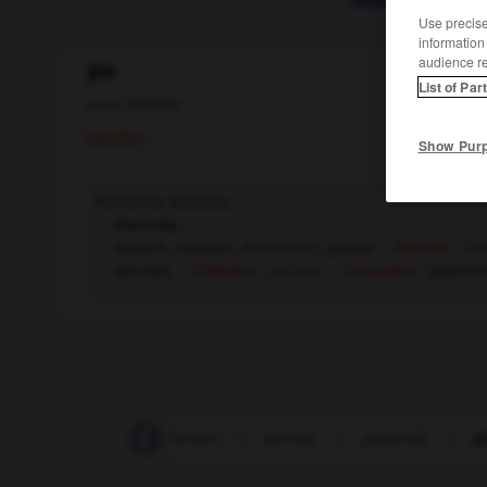
Use precise 
information
audience r
pie
List of Par
nom féminin
Familier.
Show Pur
Personne bavarde.
Synonyme :
bavard, causeur,
discoureur
, jaseur.
– Familier :
ba
paroles.
– Littéraire :
parleur.
– Populaire :
jaspine
-
picotement
-
picoter
-
picrate
-
picucule
-
p