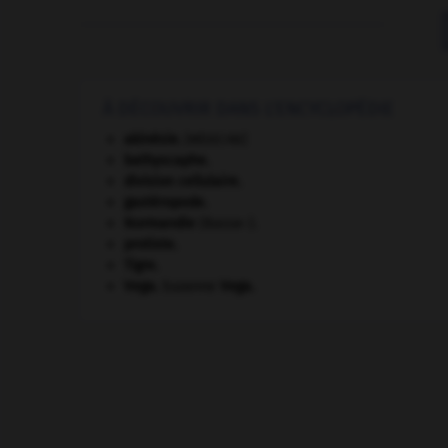
À DÉCOUVRIR DANS L'ENCYCLOPÉDIE
akinésie
.
[MÉDECINE]
bathyscaphe.
division cellulaire.
gastéropode.
Normandie
(Basse-).
protiste.
Tigre
.
Vega
.
Suzanne
Vega
.