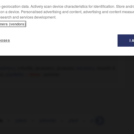
geolocation data. Actively scan device characteristics for identification. Store and
 on a device. Personalised advertising and content, advertising and content measu
esearch and services development.
tners (vendors)
poses
I 
ratineur
, crécelle, jacasseur, jacassier,
laïusseur
, moulin à
ur,
pipelette.
– Vieux :
potinier.
ie
-
pièce
-
piécette
-
pied
-
pied-bleu
-
pied-