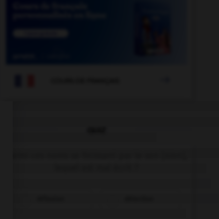

COURS DE FRANÇAIS
QUIZ
Parmi ces noms se finissant par le son [xion],
lequel est mal écrit ?
réflexion
détection