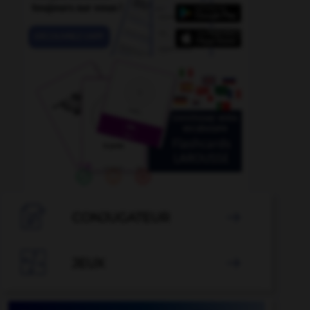

CONJUGATEUR


JEUX
