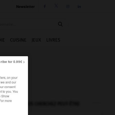
Newsletter




IE
CUISINE
JEUX
LIVRES
ribe for 0.99€ >
iers, on your
r we and our
our consent
t to you. You
he Show
 For more
VOUS CHERCHEZ PEUT-ÊTRE