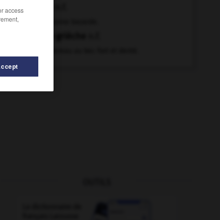
pie
n.f.
/or access
rement,
Personne bavarde.
pie-grièche
n.f.
Passereau au bec fort et denté.
Accept
OUTILS
d'alouette
-
picorer
-
picotement
-
picoter
-
picra