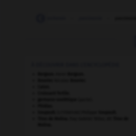
-
parce que
-
parchemin
-
parcimonie
-
parcimon
À DÉCOUVRIR DANS L'ENCYCLOPÉDIE
Bergson
.
Henri
Bergson
.
Bouvier
.
Nicolas
Bouvier
.
Caton
.
Croissant fertile
.
germano-soviétique
(pacte).
Phidias
.
Soupault
.
Philippe
Soupault
.
[LITTÉRATURE]
Tirso de Molina
.
fray Gabriel Téllez, dit
Tirso de
Molina
.