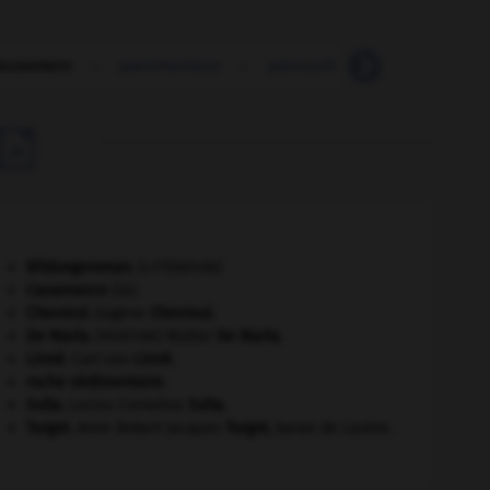
ieusement
-
parcimonieux
-
parcourir
-
parcours
-

Bildungsroman
.
[LITTÉRATURE]
Casamance
(la).
Chevreul
.
Eugène
Chevreul
.
De Maria
.
Walter
De Maria
.
[PEINTURE]
Linné
.
Carl von
Linné
.
roche sédimentaire.
Sulla
.
Lucius Cornelius
Sulla
.
Turgot
.
Anne Robert Jacques
Turgot
,
baron de Laulne.