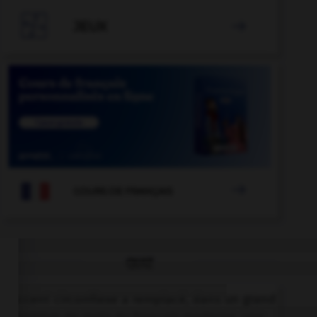

JEUX


COURS DE FRANÇAIS
QUIZ
L'accent circonflexe a remplacé, dans un grand