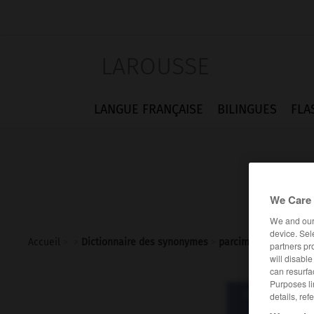
LAROUSSE
LANGUE FRANÇAISE
BILINGUES
FLA
We Care 
We and ou
device. Sel
Accueil
>
>
Dictionnaire des synonymes
>
parcimonieusement
partners pr
will disabl
can resurfa
Purposes li
Dictionnaire d
details, ref
parcimon