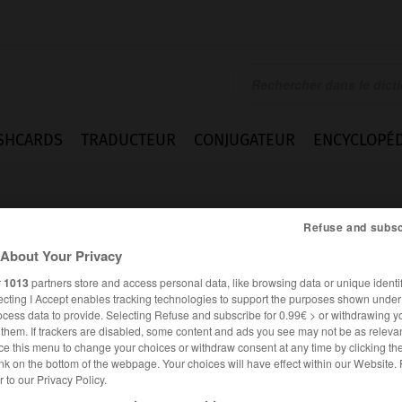
SHCARDS
TRADUCTEUR
CONJUGATEUR
ENCYCLOPÉD
Refuse and subsc
About Your Privacy
r
1013
partners store and access personal data, like browsing data or unique identif
ecting I Accept enables tracking technologies to support the purposes shown unde
ocess data to provide. Selecting Refuse and subscribe for 0.99€ > or withdrawing y
e them. If trackers are disabled, some content and ads you see may not be as relevan
ce this menu to change your choices or withdraw consent at any time by clicking t
nk on the bottom of the webpage. Your choices will have effect within our Website.
es synonymes :
er to our Privacy Policy.
ieusement