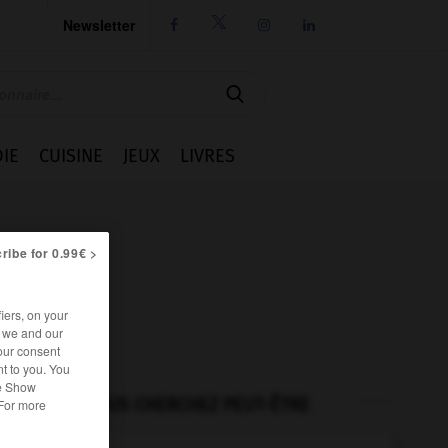
Newsletter




IE
CUISINE
JEUX
LIVRES
ribe for 0.99€ >
iers, on your
r we and our
our consent
t to you. You
he Show
VOUS CHERCHEZ PEUT-ÊTRE
 For more