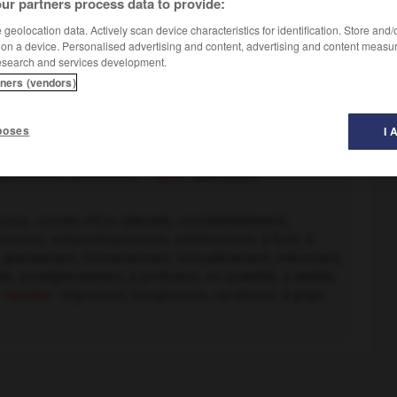
ur partners process data to provide:
geolocation data. Actively scan device characteristics for identification. Store and
 on a device. Personalised advertising and content, advertising and content measu
esearch and services development.
tners (vendors)
poses
I 
auvrement
,
petitement.
– Rare :
avarement.
up, comme s'il en pleuvait, considérablement,
ement, extraordinairement, extrêmement, à flots, à
nt, grandement, immensément, immodérément, infiniment,
e, prodigieusement, à profusion, en quantité, à satiété,
 Familier :
bigrement, bougrement, carrément, à gogo,