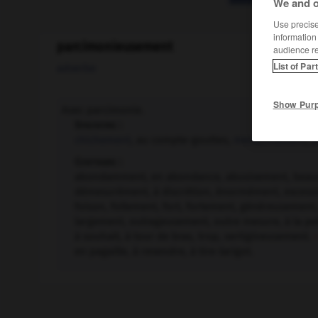
We and o
Use precise 
information
parcimonieusement
audience r
List of Par
adverbe
Show Pur
Avec parcimonie.
Synonyme :
chichement
, au compte-gouttes,
mesquinement
,
p
Contraire :
abondamment, en abondance, abusivement, beauco
démesurément, à discrétion, énormément, excessiv
foison, follement, fort, fortement, généreuseme
largement, outrageusement, outre mesure, à la pell
à souhait, à tour de bras, trop, vertigineusement.
–
en pagaille, à revendre, à tire-larigot.