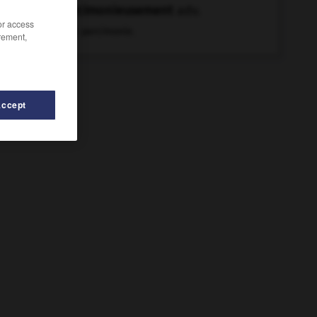
parcimonieusement
adv.
/or access
Avec parcimonie.
rement,
Accept