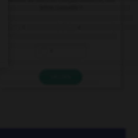
nombre de mots du français moderne, une
lettre. Laquelle ?
i
s
r
VALIDER