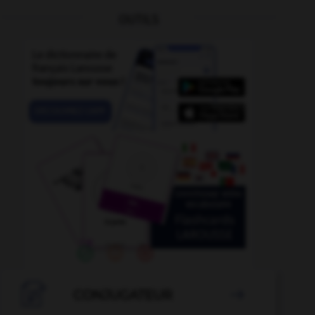
OUTILS
pardi !
-
pardon
-
parcellaire
-
parcelle
-
parce 

CONJUGATEUR
