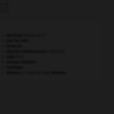

Atlantique
(charte de l').
Cosi fan tutte
.
Germanie
.
injection intramusculaire
.
[MÉDECINE]
nabis
(les).
nouveau réalisme.
Port-Royal
.
Whitman
.
Walt
Whitman
.
[LITTÉRATURE]