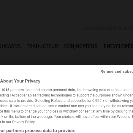
SHCARDS
TRADUCTEUR
CONJUGATEUR
ENCYCLOPÉD
Refuse and subsc
About Your Privacy
r
1015
partners store and access personal data, like browsing data or unique identif
ecting I Accept enables tracking technologies to support the purposes shown unde
ocess data to provide. Selecting Refuse and subscribe for 0.99€ > or withdrawing y
e them. If trackers are disabled, some content and ads you see may not be as relevan
ce this menu to change your choices or withdraw consent at any time by clicking t
nk on the bottom of the webpage. Your choices will have effect within our Website.
er to our Privacy Policy.
es synonymes :
ade
ur partners process data to provide: