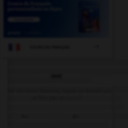

COURS DE FRANÇAIS
QUIZ
Parmi ces noms féminins, lequel ne devrait pas
se finir par un « u » ?
bru…
glu…