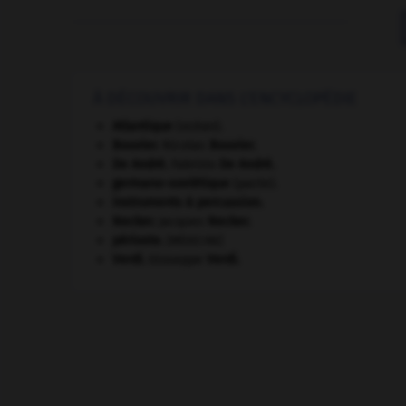
À DÉCOUVRIR DANS L'ENCYCLOPÉDIE
Atlantique
(océan).
Bouvier
.
Nicolas
Bouvier
.
De André
.
Fabrizio
De André
.
germano-soviétique
(pacte).
instruments à percussion.
Necker
.
Jacques
Necker
.
périoste
.
[MÉDECINE]
Verdi
.
Giuseppe
Verdi
.