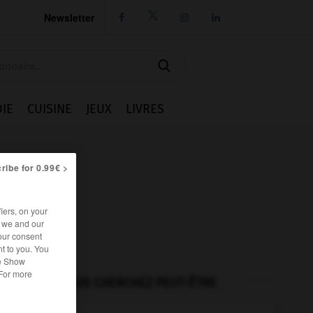
Newsletter




IE
CUISINE
JEUX
LIVRES
ribe for 0.99€ >
iers, on your
r we and our
our consent
t to you. You
he Show
 For more
VOUS CHERCHEZ PEUT-ÊTRE