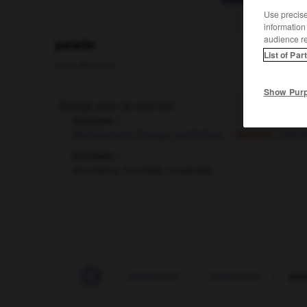
Use precise 
information
audience r
parade
List of Par
nom féminin
Show Pur
Étalage pour se valoriser.
Synonyme :
déploiement
,
étalage
,
exhibition.
– Familier :
esbro
Contraire :
discrétion, humilité, modestie.
-
parachèvement
-
parachever
-
parachuter
-
par