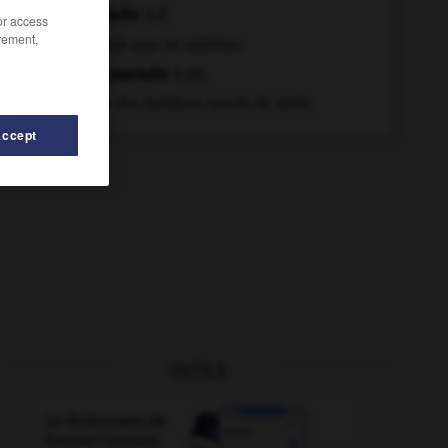
parade
n.f.
/or access
rement,
Étalage pour se valoriser.
hit-parade
n.m.
Liste des meilleurs succès de vente.
Accept
OUTILS
-
paradisier
-
paqueter
-
parabole
-
parachèvem