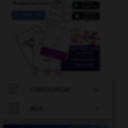

CONJUGATEUR


JEUX
