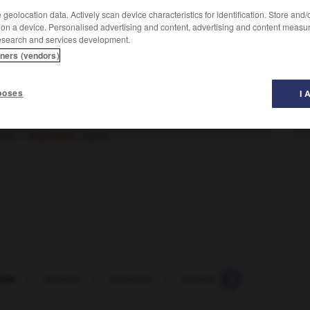
geolocation data. Actively scan device characteristics for identification. Store and
 on a device. Personalised advertising and content, advertising and content measu
esearch and services development.
tners (vendors)
poses
I 
ufe.
– Populaire :
épate.
ade
-
parader
-
paradeur
-
paradis
-
paradisiaque