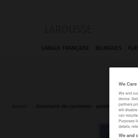
LAROUSSE
LANGUE FRANÇAISE
BILINGUES
FLA
We Care 
We and ou
device. Sel
partners pr
Accueil
>
>
Dictionnaire des synonymes
>
parade
will disabl
can resurfa
Purposes li
details, ref
Dictionnaire d
par
We and o