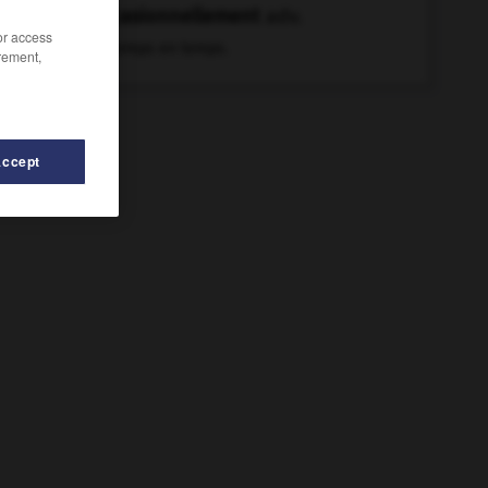
occasionnellement
adv.
/or access
De temps en temps.
rement,
Accept