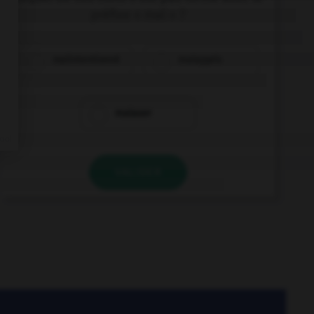
préfixe « mal » ?
malintentionné
malappris
malaxer
VALIDER