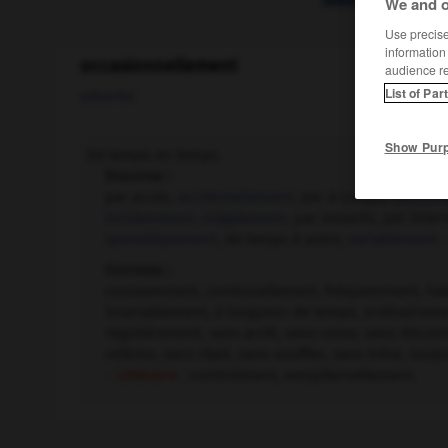
We and o
Use precise 
information
occasionnellement
audience r
List of Par
adverbe
Show Pur
De temps en temps.
Synonyme :
par accès,
accidentellement
, par à-coups,
épisodi
incidemment
,
inégalement
, par instants, par inte
sporadiquement
, de temps à autre,
variablement.
–
Contraire :
constamment, continuellement, fréquemment, hab
invariablement, à longueur de temps, ordinairem
régulièrement, sans arrêt, sans cesse, sans discon
relâche, sans répit, sans souffler, sans trêve, touj
– Littéraire :
continûment, sempiternellement.