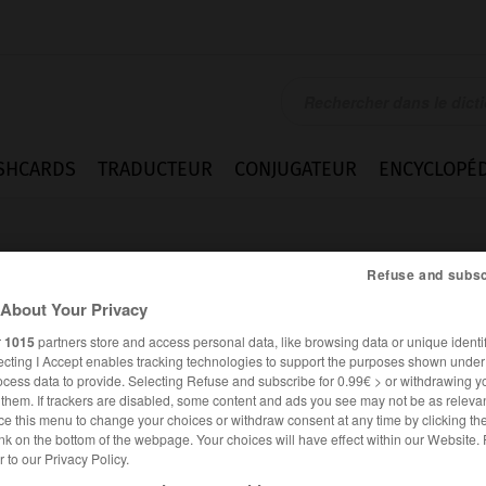
SHCARDS
TRADUCTEUR
CONJUGATEUR
ENCYCLOPÉD
Refuse and subsc
About Your Privacy
r
1015
partners store and access personal data, like browsing data or unique identif
ecting I Accept enables tracking technologies to support the purposes shown unde
ocess data to provide. Selecting Refuse and subscribe for 0.99€ > or withdrawing y
e them. If trackers are disabled, some content and ads you see may not be as relevan
ce this menu to change your choices or withdraw consent at any time by clicking t
nk on the bottom of the webpage. Your choices will have effect within our Website.
es synonymes :
er to our Privacy Policy.
nellement