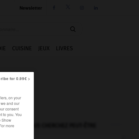
Newsletter




IE
CUISINE
JEUX
LIVRES
ribe for 0.99€ >
iers, on your
r we and our
our consent
t to you. You
he Show
VOUS CHERCHEZ PEUT-ÊTRE
 For more