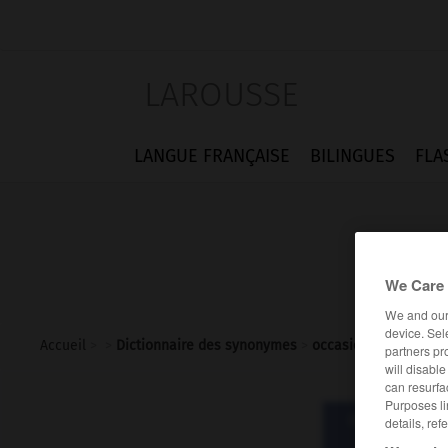
LAROUSSE
LANGUE FRANÇAISE
BILINGUES
FLA
We Care 
We and ou
device. Sel
Accueil
>
>
Dictionnaire des synonymes
>
occasionnellement
partners pr
will disabl
can resurfa
Purposes li
Dictionnaire d
details, ref
occasion