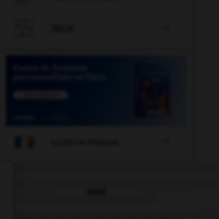

JEUX


COURS DE FRANÇAIS
QUIZ
Lequel de ces mots n'est pas formé avec le