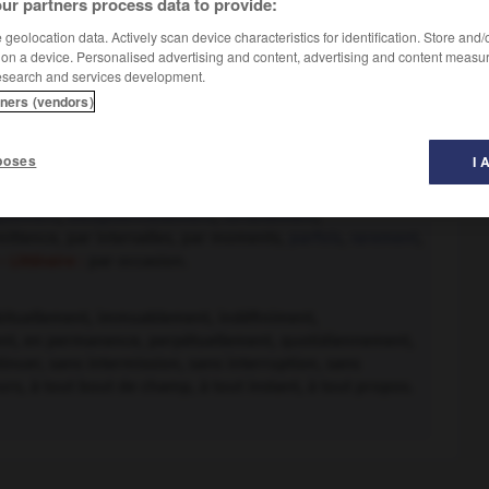
ur partners process data to provide:
geolocation data. Actively scan device characteristics for identification. Store and
 on a device. Personalised advertising and content, advertising and content measu
esearch and services development.
tners (vendors)
poses
I 
quement
,
exceptionnellement
,
fortuitement
,
rmittence, par intervalles, par moments,
parfois
,
rarement
,
 Littéraire :
par occasion.
ituellement, immuablement, indéfiniment,
ent, en permanence, perpétuellement, quotidiennement,
tinuer, sans intermission, sans interruption, sans
ours, à tout bout de champ, à tout instant, à tout propos.