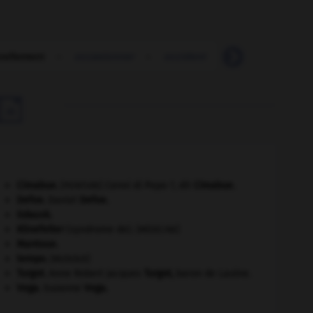
nellement
-
occasionner
-
occident
-
occidental
-

Cimabue
.
Cenni di Pepo ?, dit
Cimabue
.
[PEINTURE]
Defoe
.
Daniel
Defoe
.
Gdańsk
.
Klinefelter
(syndrome de).
[MÉDECINE]
Mantoue
.
tempo
.
[MUSIQUE]
Turgot
.
Anne Robert Jacques
Turgot
,
baron de Laulne.
Vega
.
Suzanne
Vega
.