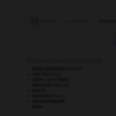
obvier
-
oc
-
occasion
-
occasionnel
-
occasion
À DÉCOUVRIR DANS L'ENCYCLOPÉDIE
alvéole pulmonaire
.
[MÉDECINE]
coati roux
.
[FAUNE]
Febvre
.
Lucien
Febvre
.
hydramnios
.
[MÉDECINE]
Louis XI
.
Normandie
(Basse-).
Toyotomi Hideyoshi
.
Valois
.