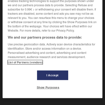
Glucide constitué d'une seule molécule.
enables tracking technologies to support the purposes shown under
we and our partners process data to provide. Selecting Refuse and
Synonyme :
subscribe for 0.99€ > or withdrawing your consent will disable them. If
ose.
trackers are disabled, some content and ads you see may not be as
relevant to you. You can resurface this menu to change your choices
or withdraw consent at any time by clicking the Show Purposes link on
the bottom of the webpage. Your choices will have effect within our
Website. For more details, refer to our Privacy Policy.
VOUS CHERCHEZ PEUT-ÊTRE
We and our partners process data to provide:
Use precise geolocation data. Actively scan device characteristics for
monosaccharide
n.m.
identification. Store and/or access information on a device.
Personalised advertising and content, advertising and content
Glucide constitué d'une seule molécule.
measurement, audience research and services development.
List of Partners (vendors)
I Accept
-
monoporte
-
monosaccharide
-
monosémie
-
m
Show Purposes
