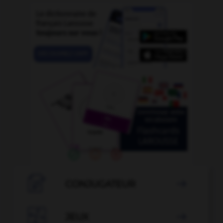

CONJUGATEUR


JEUX
