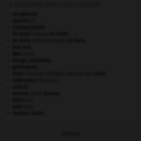
À DÉCOUVRIR DANS L'ENCYCLOPÉDIE
aéroglisseur.
Apennin
(l').
Croissant fertile
.
De André
.
Fabrizio
De André
.
De Maria
.
Walter
De Maria
.
[PEINTURE]
Dom Juan
.
Égée
(mer).
énergie potentielle.
gastéropode.
Gluck
.
Christoph Willibald, chevalier von
Gluck
.
hydramnios
.
[MÉDECINE]
Louis XI
.
Malraux
.
André
Malraux
.
Milice
(la).
nabis
(les).
Septime Sévère
.
OUTILS