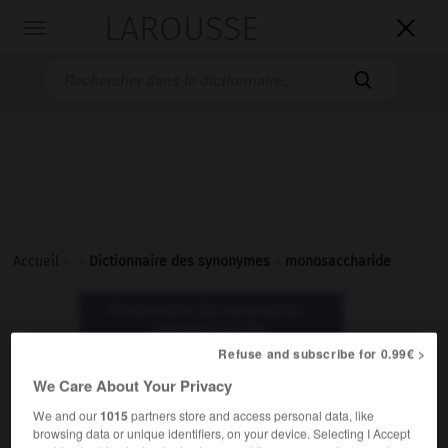
LAROUSSE

Toggle
navigation

Accueil
>
>
Dictionnaire des synonymes
>
monosaccharide
Dictionnaire des synonymes :
monosaccharide
Refuse and subscribe for 0.99€ >
monosaccharide
We Care About Your Privacy
nom masculin
We and our
1015
partners store and access personal data, like
browsing data or unique identifiers, on your device. Selecting I Accept