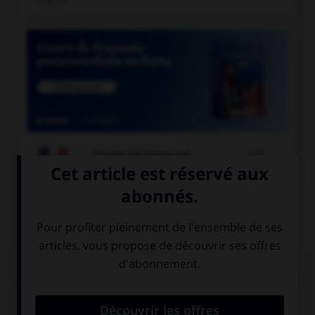

COURS DE FRANÇAIS
QUIZ
Pour les mots « sandwich » ou « match », quel
pluriel faut-il utiliser de préférence en français ?