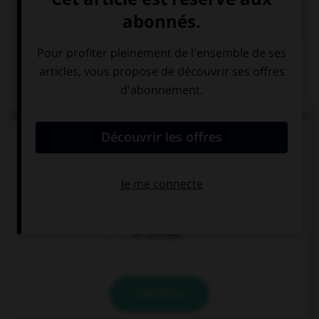

COURS DE FRANÇAIS
QUIZ
Parmi les mots suivants, lequel est bien écrit et ne
comprend réellement que des « i » ?
un diptique
un ditique
un distique
VALIDER