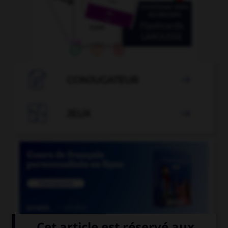

CONJUGATEUR


JEUX
