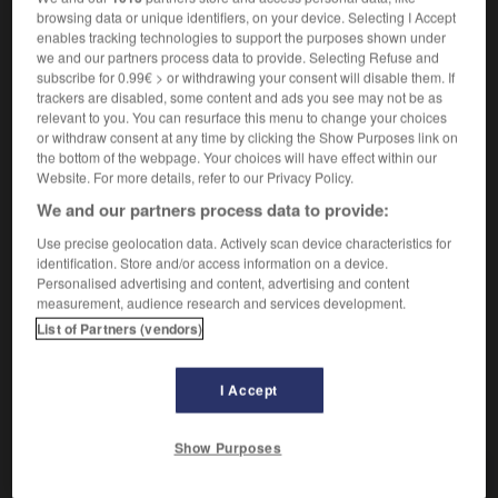
browsing data or unique identifiers, on your device. Selecting I Accept
enables tracking technologies to support the purposes shown under
Qui est laid.
1.
we and our partners process data to provide. Selecting Refuse and
Synonyme :
subscribe for 0.99€ > or withdrawing your consent will disable them. If
affreux
,
hideux
,
horrible
,
laid
,
vilain.
trackers are disabled, some content and ads you see may not be as
relevant to you. You can resurface this menu to change your choices
Contraire :
or withdraw consent at any time by clicking the Show Purposes link on
beau, magnifique, ravissant, superbe.
the bottom of the webpage. Your choices will have effect within our
Website. For more details, refer to our Privacy Policy.
Familier.
Qui manque d'élégance.
2.
We and our partners process data to provide:
Synonyme :
désagréable
,
inélégant
,
méchant
,
mesquin.
Use precise geolocation data. Actively scan device characteristics for
– Familier :
vache.
identification. Store and/or access information on a device.
Personalised advertising and content, advertising and content
Contraire :
measurement, audience research and services development.
gentil.
– Familier :
chic, chouette.
List of Partners (vendors)
I Accept
VOUS CHERCHEZ PEUT-ÊTRE
Show Purposes
moche
adj.