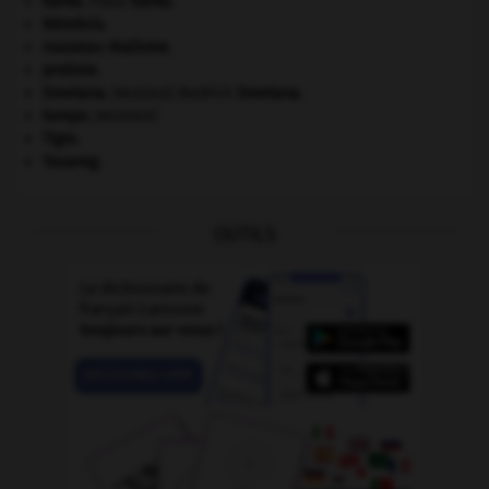
Kafka
.
Franz
Kafka
.
Némésis
.
nouveau réalisme.
protiste.
Smetana
.
Bedřich
Smetana
.
[MUSIQUE]
tempo
.
[MUSIQUE]
Tigre
.
Touareg
.
OUTILS