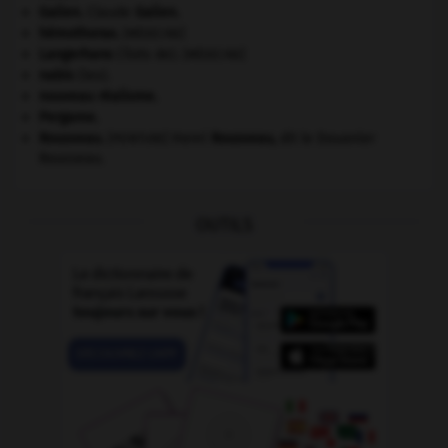
Galien
.
Claude
Galien
.
hémothorax
.
[MÉDECINE]
Langerhans
(îlots de).
[MÉDECINE]
nabis
(les).
nouveau réalisme.
Pergame
.
Rousseau
.
Henri
Rousseau
,
dit le Douanier
[PEINTURE]
Rousseau.
OUTILS