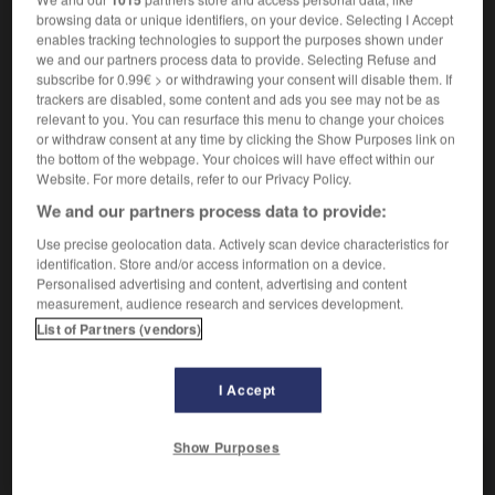
Qui manque d'élégance.
1.
browsing data or unique identifiers, on your device. Selecting I Accept
Synonyme :
enables tracking technologies to support the purposes shown under
affreux
,
disgracieux
,
vilain.
– Familier :
moche.
we and our partners process data to provide. Selecting Refuse and
subscribe for 0.99€ > or withdrawing your consent will disable them. If
Contraire :
trackers are disabled, some content and ads you see may not be as
chic, distingué, élégant.
relevant to you. You can resurface this menu to change your choices
or withdraw consent at any time by clicking the Show Purposes link on
Qui manque de tact.
2.
the bottom of the webpage. Your choices will have effect within our
Synonyme :
Website. For more details, refer to our Privacy Policy.
cavalier
,
choquant
,
déplacé
,
désinvolte
,
discourtois
,
We and our partners process data to provide:
grossier
,
incorrect
,
indécent
,
indélicat
,
indiscret
,
lourd.
– Littéraire :
disgracieux.
Use precise geolocation data. Actively scan device characteristics for
identification. Store and/or access information on a device.
Contraire :
Personalised advertising and content, advertising and content
courtois, élégant, habile.
measurement, audience research and services development.
List of Partners (vendors)
I Accept
VOUS CHERCHEZ PEUT-ÊTRE
Show Purposes
inélégant
adj.