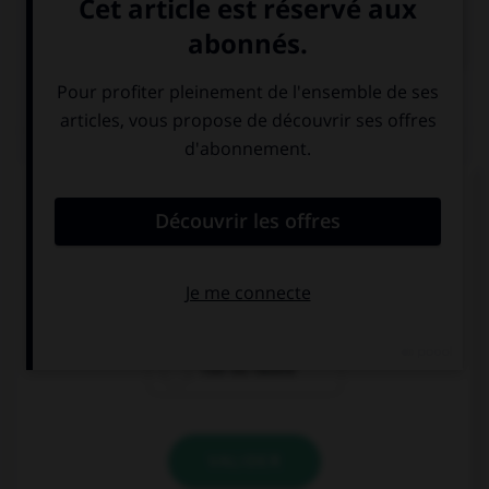

COURS DE FRANÇAIS
QUIZ
De quel genre est le mot « espace », quand il
désigne un blanc typographique ?
féminin
masculin
l'un ou l'autre
VALIDER