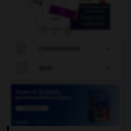

CONJUGATEUR


JEUX
