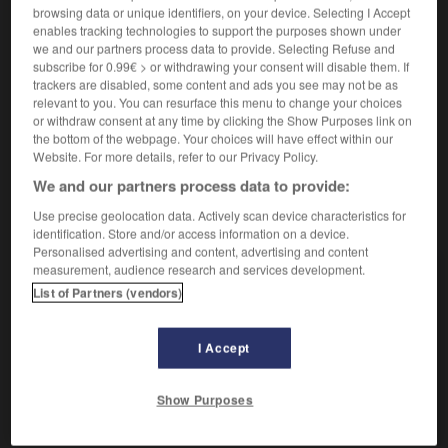
Arrangement convenu.
1.
browsing data or unique identifiers, on your device. Selecting I Accept
Synonyme :
enables tracking technologies to support the purposes shown under
accord
,
affaire
,
arrangement
,
convention
,
transaction.
we and our partners process data to provide. Selecting Refuse and
subscribe for 0.99€ > or withdrawing your consent will disable them. If
Public susceptible d'acheter.
trackers are disabled, some content and ads you see may not be as
2.
relevant to you. You can resurface this menu to change your choices
Synonyme :
or withdraw consent at any time by clicking the Show Purposes link on
clientèle,
débouché.
the bottom of the webpage. Your choices will have effect within our
Website. For more details, refer to our Privacy Policy.
We and our partners process data to provide:
Use precise geolocation data. Actively scan device characteristics for
VOUS CHERCHEZ PEUT-ÊTRE
identification. Store and/or access information on a device.
Personalised advertising and content, advertising and content
measurement, audience research and services development.
marche
n.f.
List of Partners (vendors)
Manière de marcher.
marché
n.m.
I Accept
Arrangement convenu.
post-marché
n.m.
Show Purposes
Département d'une société de Bourse.