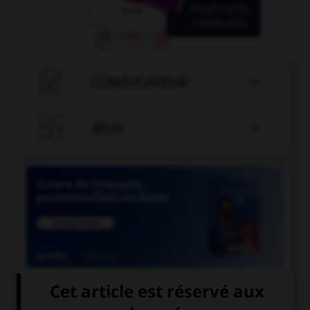

CONJUGATEUR


JEUX


COURS DE FRANÇAIS