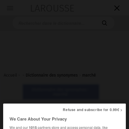
LAROUSSE

Toggle
navigation

Accueil
>
>
Dictionnaire des synonymes
>
marché
Dictionnaire des synonymes :
marché
Refuse and subscribe for 0.99€ >
marché
We Care About Your Privacy
nom masculin
We and our
1015
partners store and access personal data, like