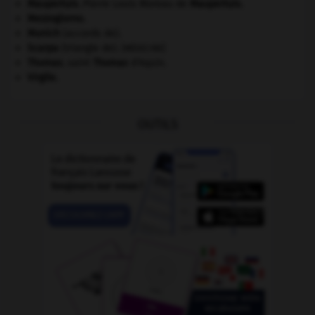
Maupertuis
.
Pierre Louis Moreau de
Maupertuis
.
Mezzogiorno
.
Munich
(accords de).
Scarpa
(triangle de).
[MÉDECINE]
Thomas
.
saint
Thomas
d'Aquin.
Virgile
.
OUTILS