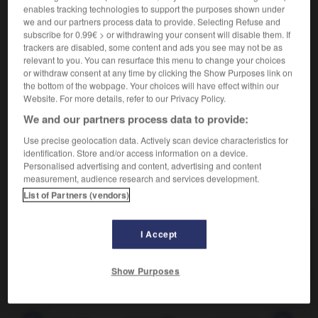
Nourriture pour les animaux.
1.
enables tracking technologies to support the purposes shown under
Synonyme :
we and our partners process data to provide. Selecting Refuse and
aliment
,
nourriture
,
pâtée
,
pâture.
subscribe for 0.99€ > or withdrawing your consent will disable them. If
– Littéraire :
pitance.
trackers are disabled, some content and ads you see may not be as
relevant to you. You can resurface this menu to change your choices
or withdraw consent at any time by clicking the Show Purposes link on
Nourriture de qualité médiocre.
2.
the bottom of the webpage. Your choices will have effect within our
Synonyme :
Website. For more details, refer to our Privacy Policy.
nourriture.
– Littéraire :
pitance.
– Populaire :
bouffe
,
We and our partners process data to provide:
boustifaille,
tambouille.
– Vieux :
bouffetance.
Use precise geolocation data. Actively scan device characteristics for
identification. Store and/or access information on a device.
Personalised advertising and content, advertising and content
measurement, audience research and services development.
VOUS CHERCHEZ PEUT-ÊTRE
List of Partners (vendors)
mangeaille
n.f.
I Accept
Nourriture pour les animaux.
Show Purposes