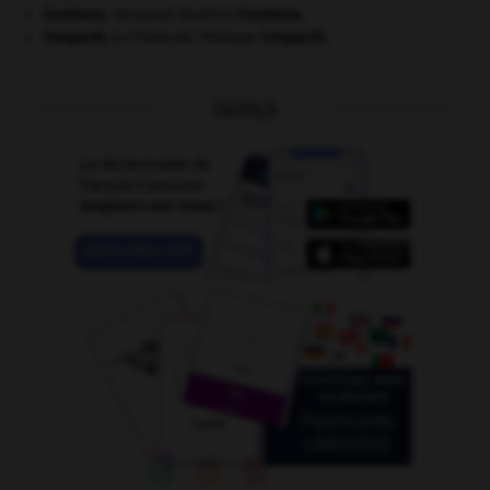
Smetana
.
Bedřich
Smetana
.
[MUSIQUE]
Soupault
.
Philippe
Soupault
.
[LITTÉRATURE]
OUTILS