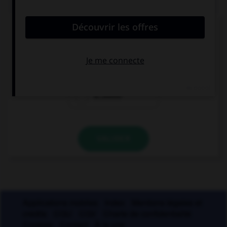
Lequel de ces mots ne prend qu'un seul « c » ?
a…ompte
a…ompagner
a…outrer
VALIDER
Applications mobiles
Index
Mentions légales et
crédits
CGU
CGV
Charte de confidentialité
Cookies
Contact
À la une