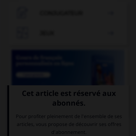

CONJUGATEUR


JEUX


COURS DE FRANÇAIS
QUIZ