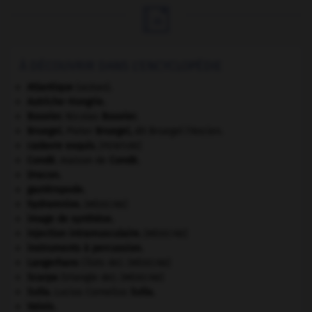

À DÉCOUVRIR DANS L'ENCYCLOPÉDIE
Atlantique
(océan).
Autriche-Hongrie
.
Bouvier
.
Nicolas
Bouvier
.
Bruegel
.
Pieter
Bruegel
,
dit Bruegel l'Ancien.
cadavre exquis
.
[PEINTURE]
Condé
.
maison de
Condé
.
Dracon
.
gastéropode.
hydramnios
.
[MÉDECINE]
image de synthèse.
injection intramusculaire
.
[MÉDECINE]
instruments à percussion.
Langerhans
(îlots de).
[MÉDECINE]
Scarpa
(triangle de).
[MÉDECINE]
Sulla
.
Lucius Cornelius
Sulla
.
Valois
.