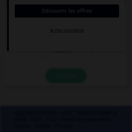
Quelle est la signification du préfixe « sym » dans
« symphonie » ou « symbiose » ?
pour
avec
à côté de
VALIDER
Applications mobiles
Index
Mentions légales et
crédits
CGU
CGV
Charte de confidentialité
Cookies
Contact
À la une