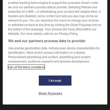
Carbonate de magnésium.
1.
enables tracking technologies to support the purposes shown under
Synonyme :
we and our partners process data to provide. Selecting Refuse and
giobertite.
subscribe for 0.99€ > or withdrawing your consent will disable them. If
trackers are disabled, some content and ads you see may not be as
relevant to you. You can resurface this menu to change your choices
Silicate de magnésium hydraté.
2.
or withdraw consent at any time by clicking the Show Purposes link on
Synonyme :
the bottom of the webpage. Your choices will have effect within our
écume de mer,
sépiolite.
Website. For more details, refer to our Privacy Policy.
We and our partners process data to provide:
Use precise geolocation data. Actively scan device characteristics for
identification. Store and/or access information on a device.
VOUS CHERCHEZ PEUT-ÊTRE
Personalised advertising and content, advertising and content
measurement, audience research and services development.
List of Partners (vendors)
magnésite
n.f.
Carbonate de magnésium.
I Accept
Show Purposes
t
-
magner (se)
-
magnésite
-
magnétique
-
magn