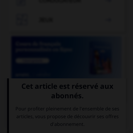

CONJUGATEUR


JEUX


COURS DE FRANÇAIS
QUIZ