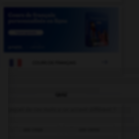

COURS DE FRANÇAIS
QUIZ
Lequel de ces mots a un accent différent ?
une crepe
une creme