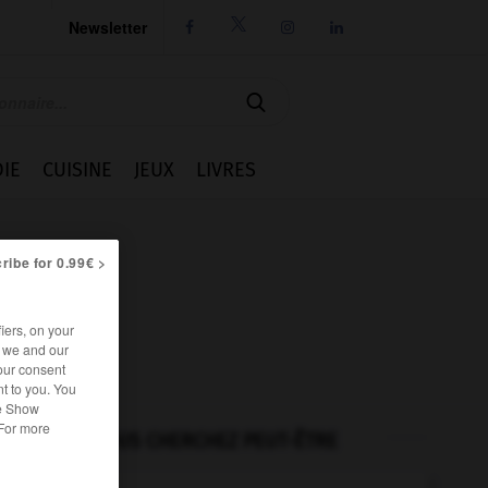
Newsletter




IE
CUISINE
JEUX
LIVRES
ribe for 0.99€ >
iers, on your
r we and our
our consent
t to you. You
he Show
 For more
VOUS CHERCHEZ PEUT-ÊTRE