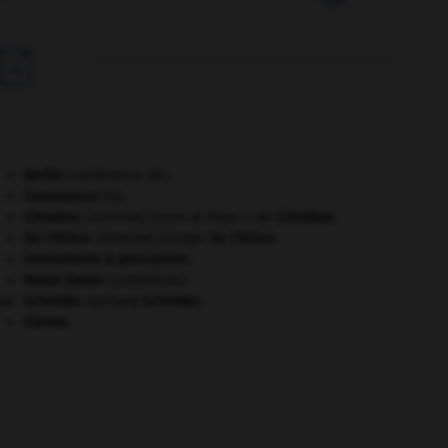

Berlin
(conférence de).
Casamance
(la).
Cimabue
.
Cenni di Pepo ?, dit
Cimabue
.
[PEINTURE]
De Chirico
.
Giorgio
De Chirico
.
[PEINTURE]
instruments à percussion.
Notre-Dame
(cathédrale).
er
Schröder
.
Gerhard
Schröder
.
Sienne
.