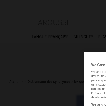
LAROUSSE
LANGUE FRANÇAISE
BILINGUES
FLA
We Care 
We and ou
device. Sel
partners pr
Accueil
>
>
Dictionnaire des synonymes
>
lexique
will disabl
can resurfa
Purposes li
details, ref
Dictionnaire d
lex
We and o