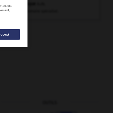
lexique
n.m.
/or access
rement,
Dictionnaire spécialisé.
Accept
OUTILS
-
liaison
-
lève-tard
-
lève-tôt
-
lévogyre
-
lèvr