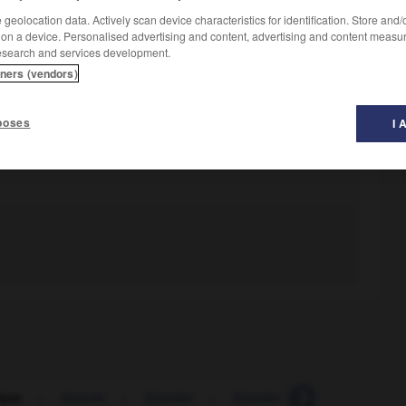
geolocation data. Actively scan device characteristics for identification. Store and
 on a device. Personalised advertising and content, advertising and content measu
esearch and services development.
tners (vendors)
poses
I 
ique
-
lézarde
-
lézarder
-
lézarder
-
lézarder (se)