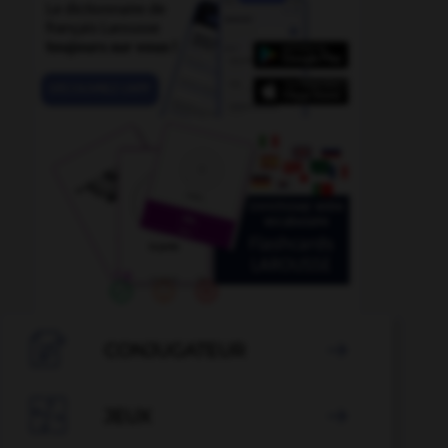

CONJUGATEUR


JEUX
