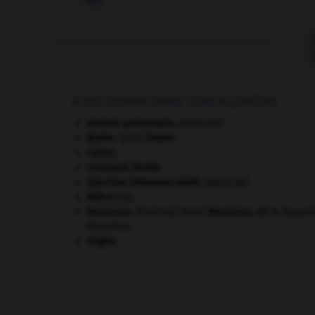
À DÉCOUVRIR DANS L'ENCYCLOPÉDIE
alvéole pulmonaire
.
[MÉDECINE]
Brahe
.
Tycho
Brahe
.
Caton
.
Croissant fertile
.
injection intramusculaire
.
[MÉDECINE]
Milice
(la).
Rousseau
.
Henri
Rousseau
,
dit le Douani
[PEINTURE]
Rousseau.
Virgile
.