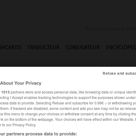
SHCARDS
TRADUCTEUR
CONJUGATEUR
ENCYCLOPÉD
Refuse and subsc
About Your Privacy
r
1013
partners store and access personal data, like browsing data or unique identif
ecting I Accept enables tracking technologies to support the purposes shown unde
ocess data to provide. Selecting Refuse and subscribe for 0.99€ > or withdrawing y
e them. If trackers are disabled, some content and ads you see may not be as relevan
ce this menu to change your choices or withdraw consent at any time by clicking t
nk on the bottom of the webpage. Your choices will have effect within our Website.
er to our Privacy Policy.
es synonymes :
ique
ur partners process data to provide: