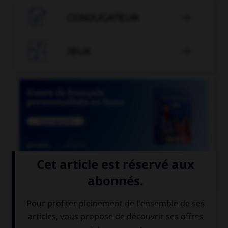

CONJUGATEUR


JEUX


COURS DE FRANÇAIS
QUIZ