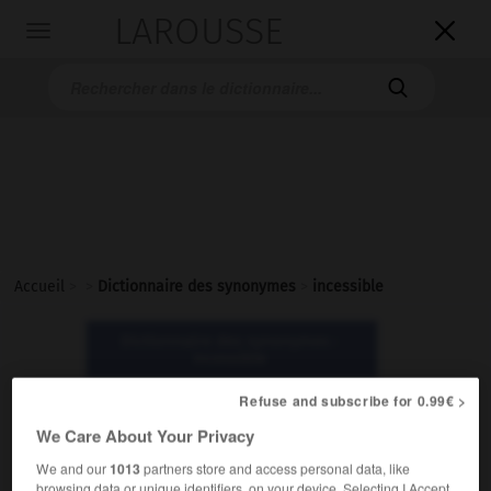
LAROUSSE

Toggle
navigation

Accueil
>
>
Dictionnaire des synonymes
>
incessible
Dictionnaire des synonymes :
incessible
Refuse and subscribe for 0.99€ >
incessible
We Care About Your Privacy
adjectif
We and our
1013
partners store and access personal data, like
browsing data or unique identifiers, on your device. Selecting I Accept