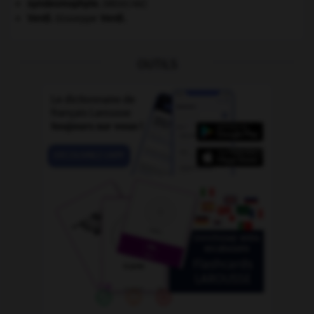
syndesmophyte
.
[MÉDECINE]
Verdi
.
Giuseppe
Verdi
.
OUTILS