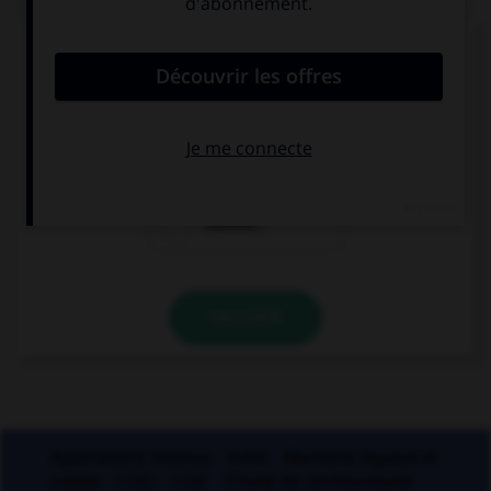
Lequel de ces substantifs masculins se finissant
par le son [é] ne prend pas de « e » ?
péron…
périn…
mausol…
VALIDER
Applications mobiles
Index
Mentions légales et
crédits
CGU
CGV
Charte de confidentialité