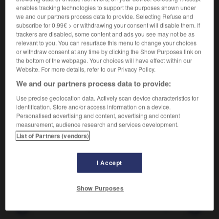
Qui ne peut être cédé.
enables tracking technologies to support the purposes shown under
Synonyme :
we and our partners process data to provide. Selecting Refuse and
inaliénable
,
incommunicable
,
intransmissible
,
subscribe for 0.99€ > or withdrawing your consent will disable them. If
invendable.
trackers are disabled, some content and ads you see may not be as
relevant to you. You can resurface this menu to change your choices
Contraire :
or withdraw consent at any time by clicking the Show Purposes link on
aliénable, cessible, transférable, transmissible,
the bottom of the webpage. Your choices will have effect within our
vendable.
Website. For more details, refer to our Privacy Policy.
We and our partners process data to provide:
Use precise geolocation data. Actively scan device characteristics for
identification. Store and/or access information on a device.
VOUS CHERCHEZ PEUT-ÊTRE
Personalised advertising and content, advertising and content
measurement, audience research and services development.
List of Partners (vendors)
incessible
adj.
Qui ne peut être cédé.
I Accept
Show Purposes
ent
-
incessant
-
incessible
-
inchangé
-
inchan