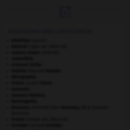

À DÉCOUVRIR DANS L'ENCYCLOPÉDIE
Atlantique
(océan).
Babinski
(signe de).
[MÉDECINE]
cadavre exquis
.
[PEINTURE]
carbonifère.
Croissant fertile
.
Daladier
.
Édouard
Daladier
.
démographie.
Febvre
.
Lucien
Febvre
.
Germanie
.
nouveau réalisme.
Raminagrobis
.
Rousseau
.
Henri
Rousseau
,
dit le Douanier
[PEINTURE]
Rousseau.
Scarpa
(triangle de).
[MÉDECINE]
Schröder
.
Gerhard
Schröder
.