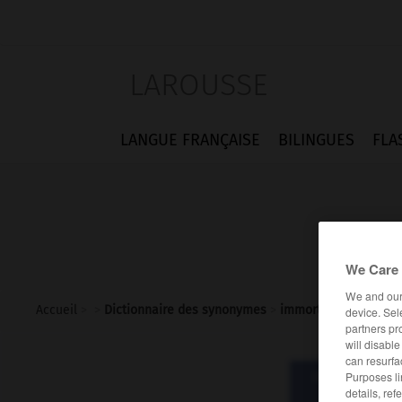
LAROUSSE
LANGUE FRANÇAISE
BILINGUES
FLA
We Care 
We and ou
Accueil
>
>
Dictionnaire des synonymes
>
immortel
device. Sel
partners pr
will disabl
can resurfa
Purposes li
Dictionnaire d
immo
details, ref