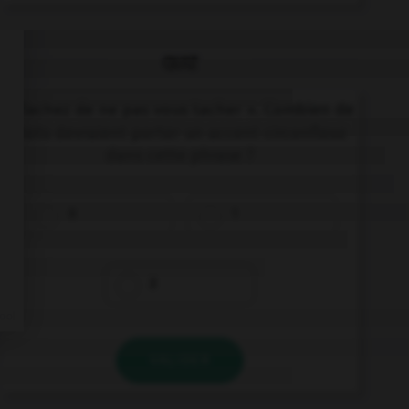
QUIZ
« Tachez de ne pas vous tacher ». Combien de
mots devraient porter un accent circonflexe
dans cette phrase ?
0
1
2
VALIDER