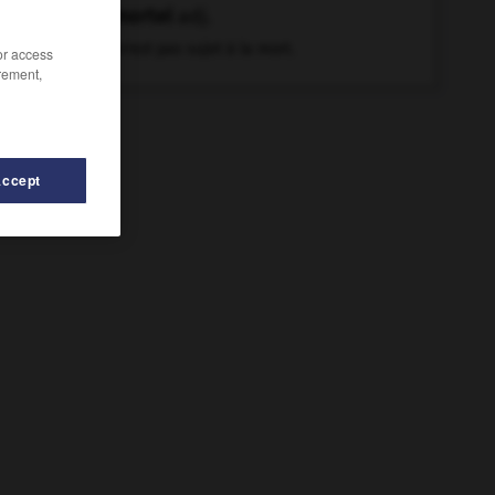
immortel
adj.
Qui n'est pas sujet à la mort.
/or access
rement,
Accept