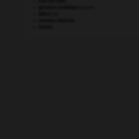
Cosi fan tutte
.
germano-soviétique
(pacte).
Milice
(la).
nouveau réalisme.
Sienne
.