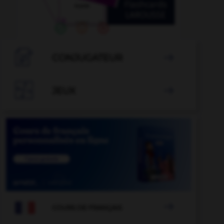

CONJUGATEUR


JEUX


COURS DE FRANÇAIS