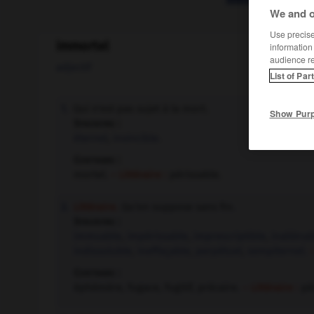
We and o
Use precise 
immortel
information
audience r
adjectif
List of Par
Qui n'est pas sujet à la mort.
1.
Show Pur
Synonyme :
éternel
,
invincible.
Contraire :
mortel.
– Littéraire :
périssable.
Littéraire.
Qu'on suppose sans fin.
2.
Synonyme :
immuable
,
impérissable
,
imprescriptible
,
inaliénab
indissoluble
,
ineffaçable
,
perpétuel
,
sempiternel.
–
Contraire :
éphémère, fugace, fugitif, précaire.
– Littéraire :
pé