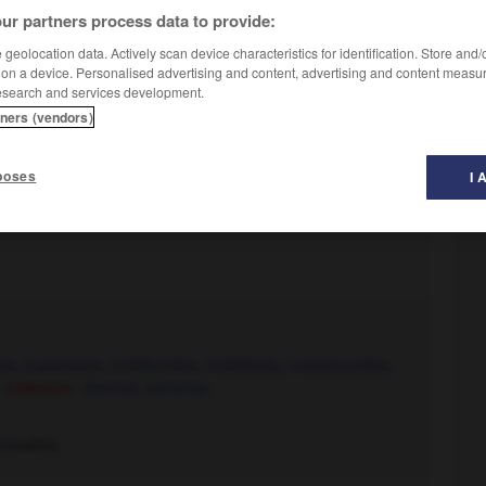
ur partners process data to provide:
geolocation data. Actively scan device characteristics for identification. Store and
 on a device. Personalised advertising and content, advertising and content measu
esearch and services development.
tners (vendors)
poses
I 
le
,
inaltérable
,
indéfectible
,
indélébile
,
indestructible
,
 Littéraire :
éternel
,
pérenne.
rissable.