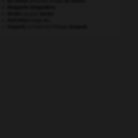
De Chirico
.
Giorgio
De Chirico
.
[PEINTURE]
Marguerite d'Angoulême
.
Necker
.
Jacques
Necker
.
Port-Arthur
(siège de).
Soupault
.
Philippe
Soupault
.
[LITTÉRATURE]