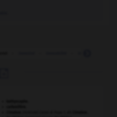
ble.
rtel
-
immotivé
-
immuabilité
-
immuable
-
immu

bathyscaphe.
carbonifère.
Cimabue
.
Cenni di Pepo ?, dit
Cimabue
.
[PEINTURE]