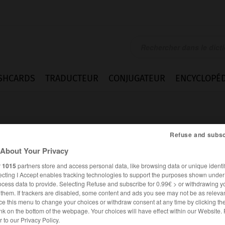
SHCARDS
TRADUCTEUR
CONJUGATEUR
ENCYCLOPÉD
Refuse and subsc
About Your Privacy
r
1015
partners store and access personal data, like browsing data or unique identif
ecting I Accept enables tracking technologies to support the purposes shown unde
ocess data to provide. Selecting Refuse and subscribe for 0.99€ > or withdrawing y
e them. If trackers are disabled, some content and ads you see may not be as relevan
ce this menu to change your choices or withdraw consent at any time by clicking t
nk on the bottom of the webpage. Your choices will have effect within our Website.
es synonymes :
rtel
er to our Privacy Policy.