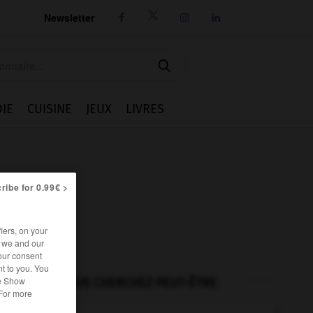
Newsletter




IE
CUISINE
JEUX
LIVRES
ribe for 0.99€ >
iers, on your
r we and our
our consent
t to you. You
he Show
VOUS CHERCHEZ PEUT-ÊTRE
 For more