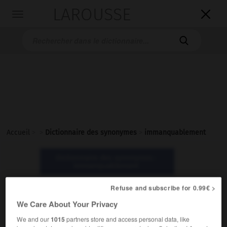
LAROUSSE

Toggle
navigation

Accueil
>
>
Dictionnaire des synonymes
>
immanquablement
Dictionnaire des synonymes :
immanquablement
Refuse and subscribe for 0.99€ >
immanquablement
We Care About Your Privacy
adverbe
We and our
1015
partners store and access personal data, like