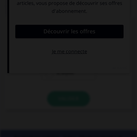
QUIZ
Ces mots prennent un ou deux « m ». Lequel ne
prend qu'un seul « m » ?
a…onite
a…oniac
a…aryllis
VALIDER