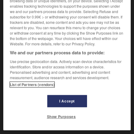
browsing data or unique identifiers, on your device. Selecting I Accept
De façon inévitable.
enables tracking technologies to support the purposes shown under
Synonyme :
we and our partners process data to provide. Selecting Refuse and
assurément
,
certainement
, à coup sûr,
évidemment
,
subscribe for 0.99€ > or withdrawing your consent will disable them. If
fatalement
, par la force des choses,
forcément
,
trackers are disabled, some content and ads you see may not be as
incontestablement
,
indubitablement
,
relevant to you. You can resurface this menu to change your choices
inéluctablement
,
inévitablement
,
inexorablement
,
or withdraw consent at any time by clicking the Show Purposes link on
the bottom of the webpage. Your choices will have effect within our
infailliblement
,
invariablement
,
mathématiquement
,
Website. For more details, refer to our Privacy Policy.
nécessairement
,
obligatoirement
,
régulièrement
, sans
manquer,
sûrement
,
systématiquement
, à tous les
We and our partners process data to provide:
coups.
Use precise geolocation data. Actively scan device characteristics for
identification. Store and/or access information on a device.
Personalised advertising and content, advertising and content
measurement, audience research and services development.
List of Partners (vendors)
VOUS CHERCHEZ PEUT-ÊTRE
I Accept
immanquablement
adv.
De façon inévitable.
Show Purposes