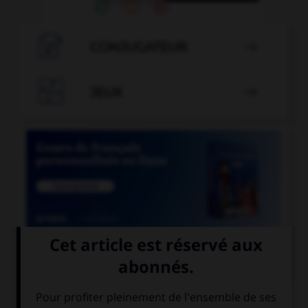

CONJUGATEUR


JEUX


COURS DE FRANÇAIS