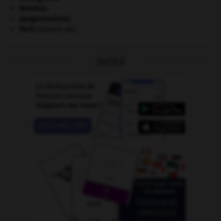
Némésis
.
pangermanisme.
Paris
(histoire de).
OUTILS