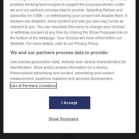
Maladie caractérisée par une coloration jaune de la
enables tracking technologies to support the purposes shown under
peau.
we and our partners process data to provide. Selecting Refuse and
Synonyme :
subscribe for 0.99€ > or withdrawing your consent will disable them. If
jaunisse.
trackers are disabled, some content and ads you see may not be as
relevant to you. You can resurface this menu to change your choices
or withdraw consent at any time by clicking the Show Purposes link on
the bottom of the webpage. Your choices will have effect within our
Website. For more details, refer to our Privacy Policy.
VOUS CHERCHEZ PEUT-ÊTRE
We and our partners process data to provide:
Use precise geolocation data. Actively scan device characteristics for
identification. Store and/or access information on a device.
ictère
n.m.
Personalised advertising and content, advertising and content
Maladie caractérisée par une coloration
measurement, audience research and services development.
jaune de la peau.
List of Partners (vendors)
I Accept
chtyophage
-
icica
-
ictère
-
ide
-
idéal
-
idéal
Show Purposes
