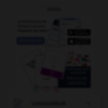
OUTILS

CONJUGATEUR
