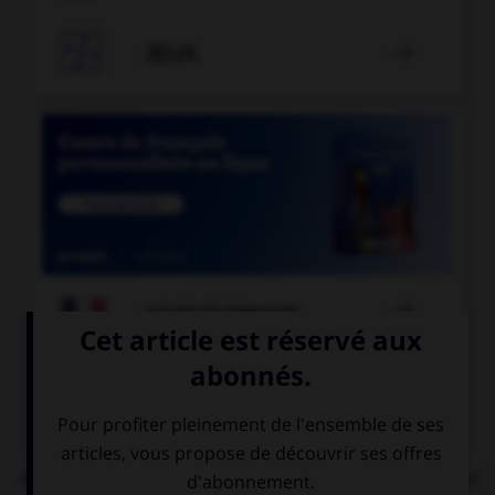

JEUX


COURS DE FRANÇAIS
QUIZ
Parmi ces locutions, laquelle comporte un adjectif