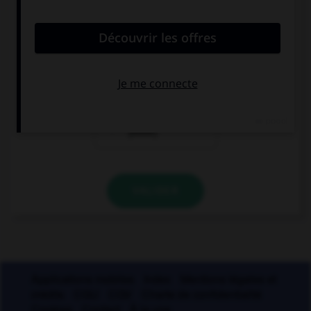
s'accordant en nombre avec le nom ?
des papiers
des papiers
[bulle]
[buvard]
des papiers
[bible]
VALIDER
Applications mobiles
Index
Mentions légales et
crédits
CGU
CGV
Charte de confidentialité
Cookies
Contact
À la une