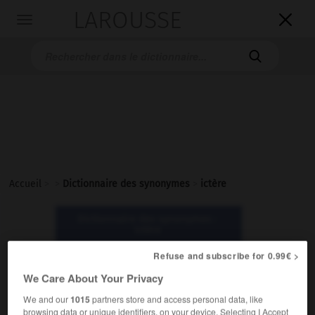
LAROUSSE

Toggle
navigation

Accueil
>
>
Dictionnaire des synonymes
>
ictère
Dictionnaire des synonymes :
ictère
Refuse and subscribe for 0.99€ >
ictère
We Care About Your Privacy
nom masculin
We and our
1015
partners store and access personal data, like
browsing data or unique identifiers, on your device. Selecting I Accept