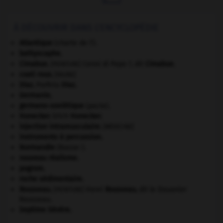
À DÉCOUVRIR DANS L'ENCYCLOPÉDIE
Atlantique
(charte de l').
bathyscaphe.
Cimabue
.
Cenni di Pepo ?, dit
Cimabue
.
[PEINTURE]
coati roux
.
[FAUNE]
Díaz
.
Porfirio
Díaz
.
Germanie
.
germano-soviétique
(pacte).
Honecker
.
Erich
Honecker
.
injection intramusculaire
.
[MÉDECINE]
instruments à percussion.
Normandie
(Basse-).
nouveau réalisme.
pogrom.
roche sédimentaire.
Rousseau
.
Henri
Rousseau
,
dit le Douanier
[PEINTURE]
Rousseau.
Septime Sévère
.