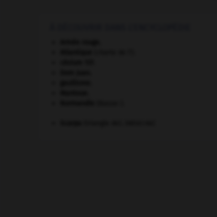
À DÉCOUVRIR DANS L'ENCYCLOPÉDIE
Armée rouge
.
Atlantique
(charte de l').
césium 137.
Dom Juan
.
gaullisme.
Mantoue
.
Normandie
(Basse-).
Scarpa
(triangle de).
[MÉDECINE]