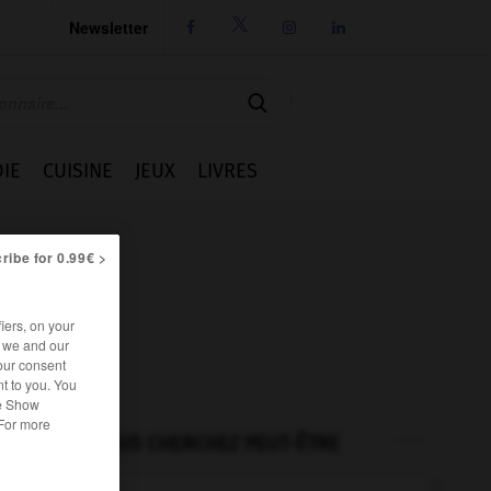
Newsletter




IE
CUISINE
JEUX
LIVRES
ribe for 0.99€ >
iers, on your
r we and our
our consent
t to you. You
he Show
 For more
VOUS CHERCHEZ PEUT-ÊTRE