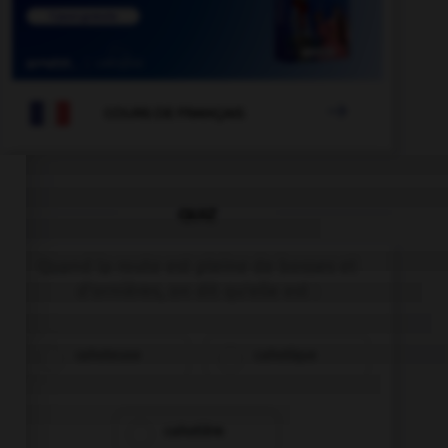

COURS DE FRANÇAIS
QUIZ
Quand la route est pleine de bosses et
d'ornières, on dit qu'elle est :
cahoteuse
cahotique
cahotière