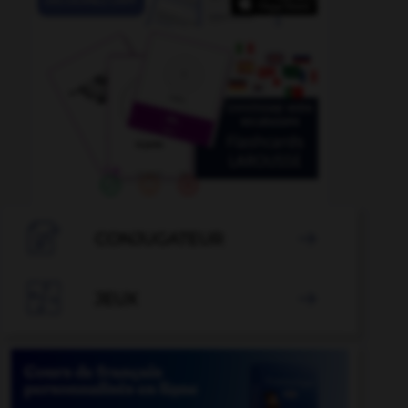

CONJUGATEUR


JEUX
