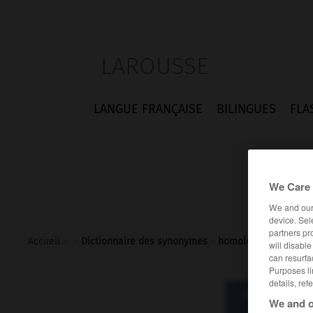
LAROUSSE
LANGUE FRANÇAISE
BILINGUES
FLA
We Care 
We and ou
device. Sel
partners pr
Accueil
>
>
Dictionnaire des synonymes
>
homologuer
will disabl
can resurfa
Purposes li
details, ref
Dictionnaire d
We and o
homol