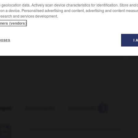
geolocation data. Actively scan device characteristics for identification. Store and
 on a device. Personalised advertising and content, advertising and content measu
esearch and services development.
tners (vendors)
poses
I 
oguer
-
homomorphie
-
homosexualité
-
homosexue
