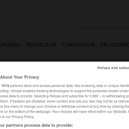
SHCARDS
TRADUCTEUR
CONJUGATEUR
ENCYCLOPÉD
Refuse and subsc
About Your Privacy
r
1015
partners store and access personal data, like browsing data or unique identif
ecting I Accept enables tracking technologies to support the purposes shown unde
ocess data to provide. Selecting Refuse and subscribe for 0.99€ > or withdrawing y
e them. If trackers are disabled, some content and ads you see may not be as relevan
ce this menu to change your choices or withdraw consent at any time by clicking t
nk on the bottom of the webpage. Your choices will have effect within our Website.
er to our Privacy Policy.
es synonymes :
ur partners process data to provide:
oguer