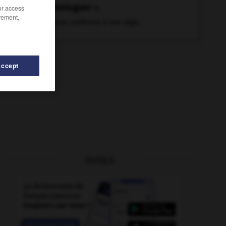
homologuer
v.
/or access
rement,
Déclarer conforme à une règle.
Accept
OUTILS
l
-
homosexuelle
-
homotransplantation
-
homogénéi