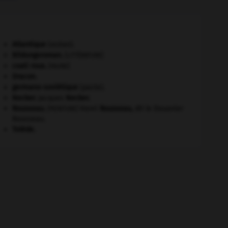
Atlantique
(océan).
Bildungsroman
.
[LITTÉRATURE]
coati roux
.
[FAUNE]
Dracon
.
germano-soviétique
(pacte).
Necker
.
Jacques
Necker
.
Rousseau
.
Henri
Rousseau
,
dit le Douanier
[PEINTURE]
Rousseau.
Tolède
.