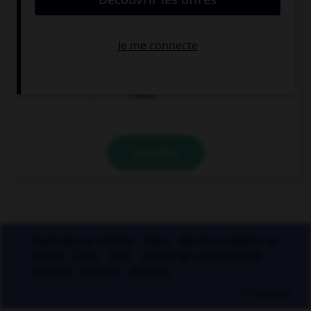
vous moulûtes
vous mouliez
vous aviez
moulu
VALIDER
Applications mobiles
Index
Mentions légales et
crédits
CGU
CGV
Charte de confidentialité
Cookies
Contact
À la une
© Larousse