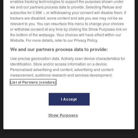
Mouche piqueuse et suceuse de sang.
enables tracking technologies to support the purposes shown under
we and our partners process data to provide. Selecting Refuse and
Synonyme :
subscribe for 0.99€ > or withdrawing your consent will disable them. If
lyperosia.
trackers are disabled, some content and ads you see may not be as
relevant to you. You can resurface this menu to change your choices
or withdraw consent at any time by clicking the Show Purposes link on
the bottom of the webpage. Your choices will have effect within our
Website. For more details, refer to our Privacy Policy.
VOUS CHERCHEZ PEUT-ÊTRE
We and our partners process data to provide:
Use precise geolocation data. Actively scan device characteristics for
hématobie
n.m.
identification. Store and/or access information on a device.
Personalised advertising and content, advertising and content
Mouche piqueuse et suceuse de sang.
measurement, audience research and services development.
List of Partners (vendors)
I Accept
atie
-
hématite
-
hématobie
-
hématome
-
hémat
Show Purposes
