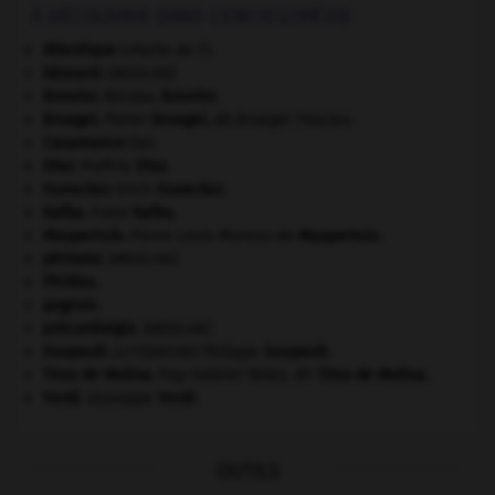
À DÉCOUVRIR DANS L'ENCYCLOPÉDIE
Atlantique
(charte de l').
bézoard
.
[MÉDECINE]
Bouvier
.
Nicolas
Bouvier
.
Bruegel
.
Pieter
Bruegel
,
dit Bruegel l'Ancien.
Casamance
(la).
Díaz
.
Porfirio
Díaz
.
Honecker
.
Erich
Honecker
.
Kafka
.
Franz
Kafka
.
Maupertuis
.
Pierre Louis Moreau de
Maupertuis
.
périoste
.
[MÉDECINE]
Phidias
.
pogrom.
précordialgie
.
[MÉDECINE]
Soupault
.
Philippe
Soupault
.
[LITTÉRATURE]
Tirso de Molina
.
fray Gabriel Téllez, dit
Tirso de Molina
.
Verdi
.
Giuseppe
Verdi
.
OUTILS