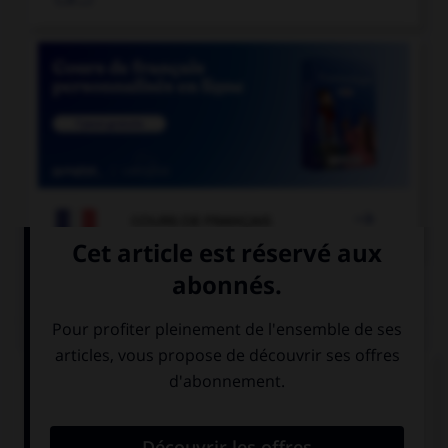

COURS DE FRANÇAIS
QUIZ
Quelle est la forme du verbe « moudre » à la
deuxième personne du pluriel de l'imparfait de
l'indicatif ?