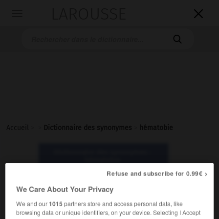
LAROUSSE

Toggle
navigation

Accueil
>
>
Dictionnaire des synonymes
>
hématobie
Dictionnaire des synonymes :
hématobie
Refuse and subscribe for 0.99€ >
hématobie
We Care About Your Privacy
nom masculin
We and our
1015
partners store and access personal data, like
browsing data or unique identifiers, on your device. Selecting I Accept