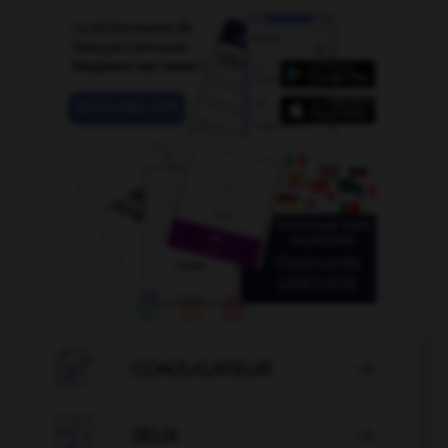

CONJUGATEUR


JEUX
