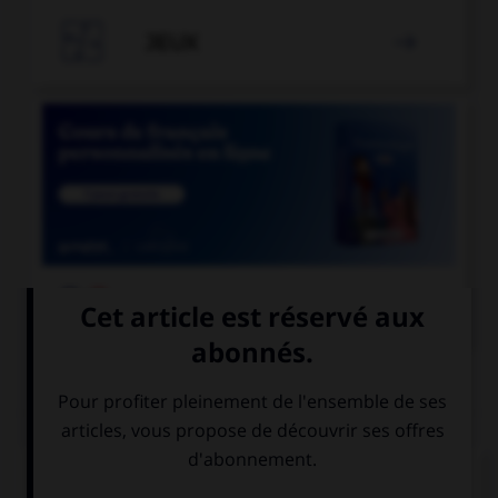

JEUX


COURS DE FRANÇAIS
QUIZ
Quelle est la forme du verbe «contredire » à la