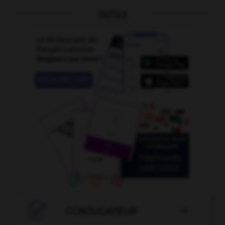
OUTILS

CONJUGATEUR
