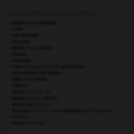
À DÉCOUVRIR DANS L'ENCYCLOPÉDIE
Bergson
.
Henri
Bergson
.
Caton
.
Cosi fan tutte
.
Dom Juan
.
Galien
.
Claude
Galien
.
Gdańsk
.
Germanie
.
Inönü
.
Mustafa Ismet, dit
Ismet
Inönü
.
instruments à percussion.
Kafka
.
Franz
Kafka
.
Louis XI
.
Munich
(accords de).
Necker
.
Jacques
Necker
.
Normandie
(Basse-).
Rousseau
.
Henri
Rousseau
,
dit le Douanier
[PEINTURE]
Rousseau.
Sèvres
(traité de).