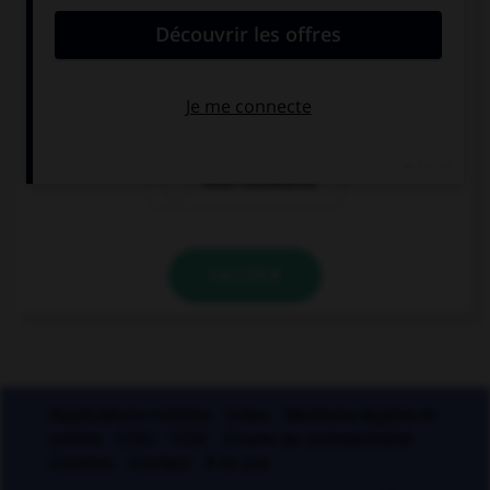
deuxième personne du pluriel du présent de
l'indicatif ?
vous contredisez
vous contredites
vous contredirez
VALIDER
Applications mobiles
Index
Mentions légales et
crédits
CGU
CGV
Charte de confidentialité
Cookies
Contact
À la une