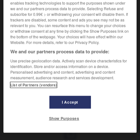
enables tracking technologies to support the purposes shown under
we and our partners process data to provide. Selecting Refuse and
Terrain sablonneux.
subscribe for 0.99€ > or withdrawing your consent will disable them. If
Synonyme :
trackers are disabled, some content and ads you see may not be as
berge
,
bord
,
côte
,
plage
,
rive.
relevant to you. You can resurface this menu to change your choices
or withdraw consent at any time by clicking the Show Purposes link on
the bottom of the webpage. Your choices will have effect within our
Website. For more details, refer to our Privacy Policy.
We and our partners process data to provide:
VOUS CHERCHEZ PEUT-ÊTRE
Use precise geolocation data. Actively scan device characteristics for
identification. Store and/or access information on a device.
grève
n.f.
Personalised advertising and content, advertising and content
measurement, audience research and services development.
Terrain sablonneux.
List of Partners (vendors)
I Accept
illement
-
grésiller
-
grève
-
grever
-
gribouillage
Show Purposes
