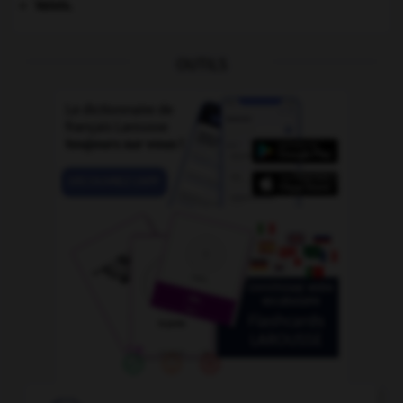
Valois
.
OUTILS