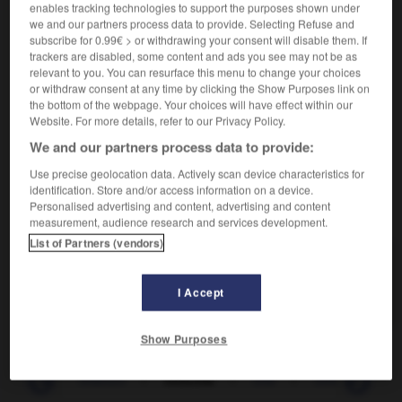
Mince comme un fil.
enables tracking technologies to support the purposes shown under
Synonyme :
we and our partners process data to provide. Selecting Refuse and
subscribe for 0.99€ > or withdrawing your consent will disable them. If
effilé
,
fin
,
grêle
,
menu
,
mince
,
ténu.
– Littéraire :
délié.
trackers are disabled, some content and ads you see may not be as
Contraire :
relevant to you. You can resurface this menu to change your choices
épais, fort, gras, gros, large, râblé, trapu, volumineux.
or withdraw consent at any time by clicking the Show Purposes link on
the bottom of the webpage. Your choices will have effect within our
– Familier :
grassouillet, rond, rondelet, rondouillard.
Website. For more details, refer to our Privacy Policy.
– Populaire :
baraqué.
We and our partners process data to provide:
Use precise geolocation data. Actively scan device characteristics for
identification. Store and/or access information on a device.
Personalised advertising and content, advertising and content
VOUS CHERCHEZ PEUT-ÊTRE
measurement, audience research and services development.
List of Partners (vendors)
filiforme
adj.
Mince comme un fil.
I Accept
Show Purposes
filet
-
filiation
-
filiforme
-
fille
-
filmage
-