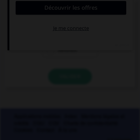
Les suffixes « -ace » et « -aud » ont un sens :
laudatif
péjoratif
mélioratif
VALIDER
Applications mobiles
Index
Mentions légales et
crédits
CGU
CGV
Charte de confidentialité
Cookies
Contact
À la une
© Larousse