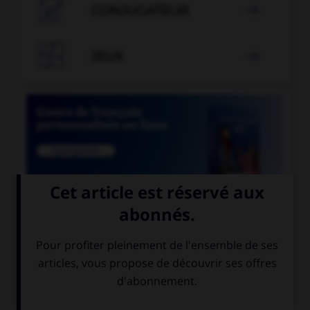

CONJUGATEUR


JEUX


COURS DE FRANÇAIS
QUIZ