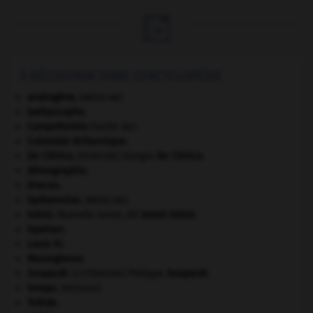

À DÉCOUVRIR DANS L'ENCYCLOPÉDIE
androgène
.
[MÉDECINE]
bathyscaphe.
Campoformio
(traité de).
Colombie-Britannique
.
De Chirico
.
Giorgio
De Chirico
.
[PEINTURE]
démographie.
Dracon
.
hydramnios
.
[MÉDECINE]
Inönü
.
Mustafa Ismet, dit
Ismet
Inönü
.
Ispahan
.
Louis XI
.
Mezzogiorno
.
Soupault
.
Philippe
Soupault
.
[LITTÉRATURE]
tempo
.
[MUSIQUE]
Tolède
.