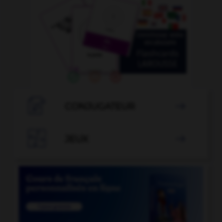

CONJUGATEUR


JEUX
