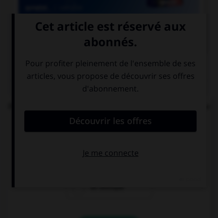

COURS DE FRANÇAIS
QUIZ
Parmi les mots suivants, lequel est bien écrit et ne
comprend réellement que des « i » ?
un diptique
un ditique
un distique