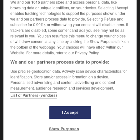
We and our
1015
partners store and access personal data, like
browsing data or unique identifiers, on your device. Selecting I Accept
Indique l'intensité.
enables tracking technologies to support the purposes shown under
Synonyme :
we and our partners process data to provide. Selecting Refuse and
beaucoup
,
bien
,
excessivement
,
extraordinairement
,
subscribe for 0.99€ > or withdrawing your consent will disable them. If
trackers are disabled, some content and ads you see may not be as
extrêmement
,
fabuleusement
,
follement
,
fort
,
relevant to you. You can resurface this menu to change your choices
fortement
,
grandement
,
hautement
,
incroyablement
,
or withdraw consent at any time by clicking the Show Purposes link on
infiniment
,
particulièrement
,
prodigieusement
,
the bottom of the webpage. Your choices will have effect within our
profondément
,
puissamment
,
terriblement
,
très
,
trop.
Website. For more details, refer to our Privacy Policy.
– Familier :
bigrement
,
bougrement
,
diablement
,
We and our partners process data to provide:
drôlement
,
fameusement
,
fichtrement
,
formidablement
,
joliment
,
méchamment
,
rudement
,
Use precise geolocation data. Actively scan device characteristics for
sacrément
, tout plein.
– Littéraire :
diantrement
,
identification. Store and/or access information on a device.
Personalised advertising and content, advertising and content
furieusement.
– Populaire :
vachement.
measurement, audience research and services development.
– Vieux :
fièrement.
List of Partners (vendors)
Contraire :
guère, légèrement, médiocrement, nullement, peu.
I Accept
Show Purposes
VOUS CHERCHEZ PEUT-ÊTRE