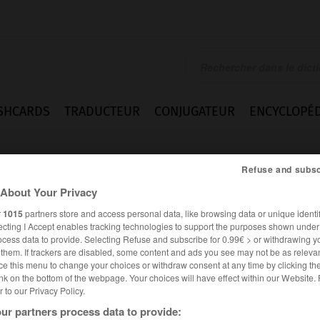
SHCARDS
TRADUCTEUR
CONJUGATEUR
ENCYCLOPÉD
Refuse and subsc
About Your Privacy
r
1015
partners store and access personal data, like browsing data or unique identif
ecting I Accept enables tracking technologies to support the purposes shown unde
ocess data to provide. Selecting Refuse and subscribe for 0.99€ > or withdrawing y
e them. If trackers are disabled, some content and ads you see may not be as relevan
ce this menu to change your choices or withdraw consent at any time by clicking t
nk on the bottom of the webpage. Your choices will have effect within our Website.
er to our Privacy Policy.
es synonymes :
ur partners process data to provide:
lement