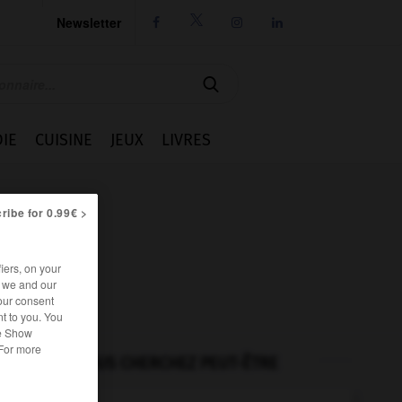
Newsletter




IE
CUISINE
JEUX
LIVRES
ribe for 0.99€ >
iers, on your
r we and our
our consent
t to you. You
he Show
 For more
VOUS CHERCHEZ PEUT-ÊTRE