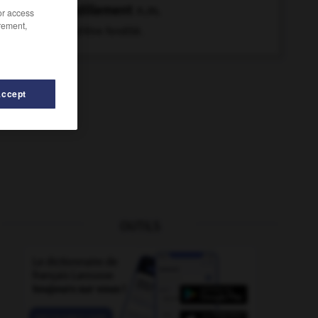
fendillement
n.m.
/or access
rement,
Fait d'être fendillé.
Accept
OUTILS
(se)
-
fendu
-
féminité
-
femme
-
femmelette
-