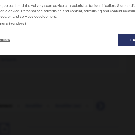
geolocation data. Actively scan device characteristics for identification. Store and
 on a device. Personalised advertising and content, advertising and content measu
esearch and services development.
tners (vendors)
poses
I 
:
brisure.
lement
-
fendiller
-
fendiller (se)
-
fendre
-
fendre 
