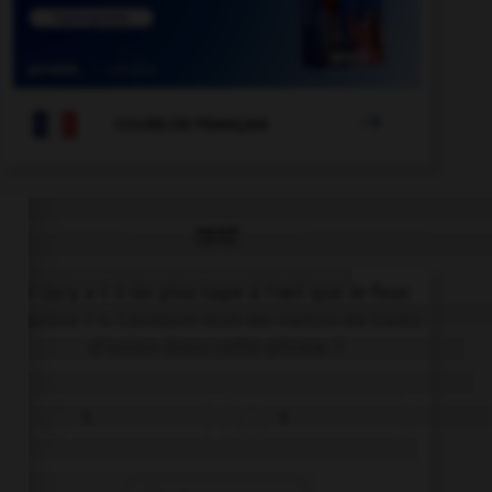

COURS DE FRANÇAIS
QUIZ
« Qu'y a t il de plus tape à l'œil que le faux
marbre ? ». Combien doit-on mettre de traits
d'union dans cette phrase ?
3
4