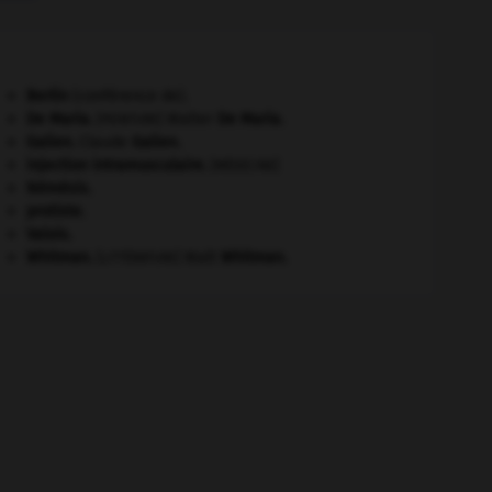
Berlin
(conférence de).
De Maria
.
Walter
De Maria
.
[PEINTURE]
Galien
.
Claude
Galien
.
injection intramusculaire
.
[MÉDECINE]
Némésis
.
protiste.
Valois
.
Whitman
.
Walt
Whitman
.
[LITTÉRATURE]