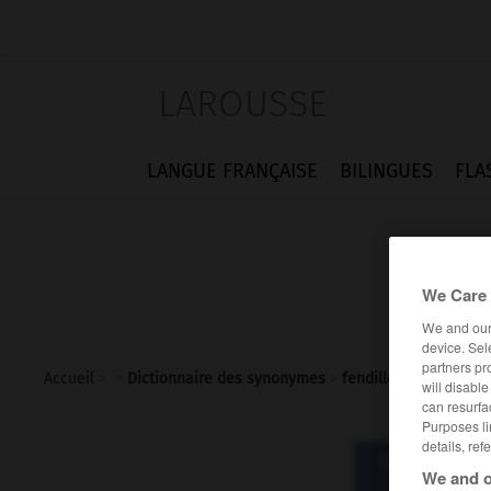
LAROUSSE
LANGUE FRANÇAISE
BILINGUES
FLA
We Care 
We and ou
device. Sel
partners pr
Accueil
>
>
Dictionnaire des synonymes
>
fendillement
will disabl
can resurfa
Purposes li
details, ref
Dictionnaire d
We and o
fendil