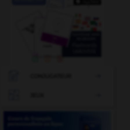

CONJUGATEUR


JEUX
