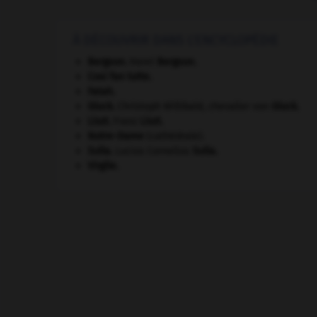
À DÉCOUVRIR DANS L'ENCYCLOPÉDIE
Bergson
.
Henri
Bergson
.
Cosi fan tutte
.
Fatah.
Gluck
.
Christoph Willibald, chevalier von
Gluck
.
Liszt
.
Franz
Liszt
.
Notre-Dame
(cathédrale).
Sulla
.
Lucius Cornelius
Sulla
.
Virgile
.