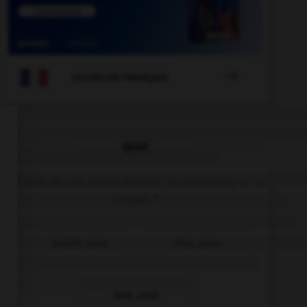

COURS DE FRANÇAIS
QUIZ
Un seul de ces noms double la consonne « r ».
Lequel ?
incohé…ence
récu…ence
révé…ence