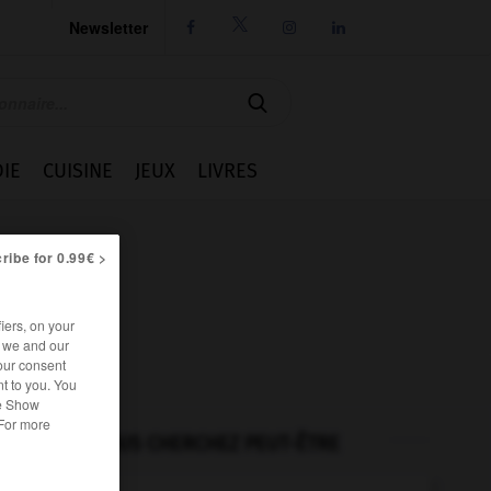
Newsletter




IE
CUISINE
JEUX
LIVRES
ribe for 0.99€ >
iers, on your
r we and our
our consent
t to you. You
he Show
 For more
VOUS CHERCHEZ PEUT-ÊTRE