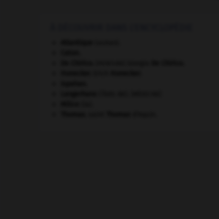
À DÉCOUVRIR DANS L'ENCYCLOPÉDIE
Atlantique
(océan).
Caton
.
De Chirico
.
Giorgio
De Chirico
.
[PEINTURE]
Honecker
.
Erich
Honecker
.
Ispahan
.
Langerhans
(îlots de).
[MÉDECINE]
Milice
(la).
Thomas
.
saint
Thomas
d'Aquin.