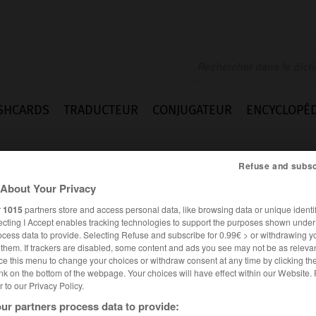
SHCARDS
TRADUCTEUR
CONJUGATEUR
ENCYCLOPÉD
Refuse and subsc
About Your Privacy
r
1015
partners store and access personal data, like browsing data or unique identif
ecting I Accept enables tracking technologies to support the purposes shown unde
ocess data to provide. Selecting Refuse and subscribe for 0.99€ > or withdrawing y
e them. If trackers are disabled, some content and ads you see may not be as relevan
ce this menu to change your choices or withdraw consent at any time by clicking t
nk on the bottom of the webpage. Your choices will have effect within our Website.
er to our Privacy Policy.
es synonymes :
ur partners process data to provide:
iteur