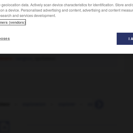
geolocation data. Actively scan device characteristics for identification. Store and
 on a device. Personalised advertising and content, advertising and content measu
esearch and services development.
tners (vendors)
poses
I 
téraire :
sangsue
, spoliateur.
iteur
-
exploration
-
explorer
-
exploser
-
explosi
