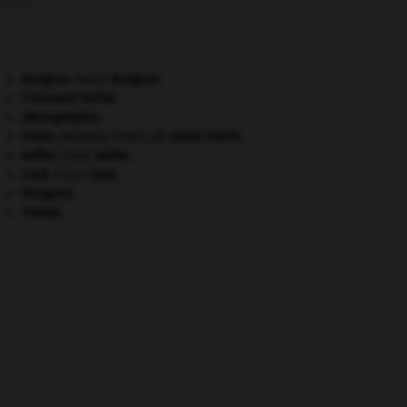
Bergson
.
Henri
Bergson
.
Croissant fertile
.
démographie.
Inönü
.
Mustafa Ismet, dit
Ismet
Inönü
.
Kafka
.
Franz
Kafka
.
Liszt
.
Franz
Liszt
.
Pergame
.
Tolède
.