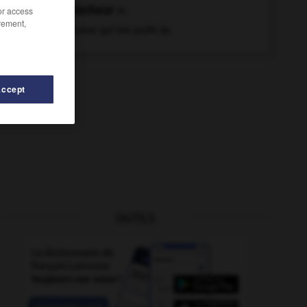
exploiteur
n.
/or access
rement,
Personne qui tire profit de.
Accept
OUTILS
f
-
explosion
-
expliquer (s')
-
exploit
-
exploitab