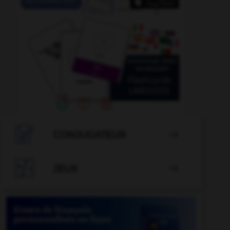

CONJUGATEUR


JEUX
