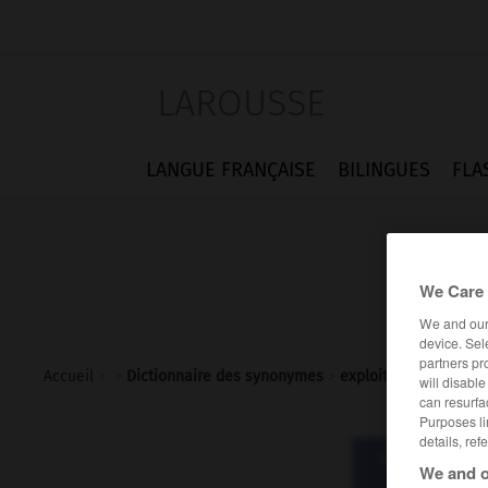
LAROUSSE
LANGUE FRANÇAISE
BILINGUES
FLA
We Care 
We and ou
device. Sel
partners pr
Accueil
>
>
Dictionnaire des synonymes
>
exploiteur
will disabl
can resurfa
Purposes li
details, ref
Dictionnaire d
We and o
explo