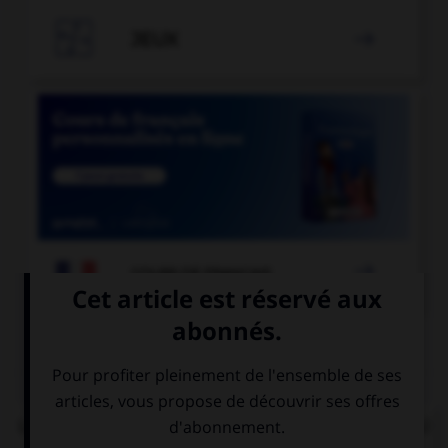

JEUX


COURS DE FRANÇAIS
QUIZ
Lorsque « halte-garderie » est au pluriel, à quel(s)