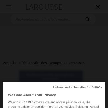
LAROUSSE

Toggle
navigation

Accueil
>
>
Dictionnaire des synonymes
>
encrasser
Dictionnaire des synonymes :
encrasser
Refuse and subscribe for 0.99€ >
encrasser
We Care About Your Privacy
verbe
We and our
1013
partners store and access personal data, like
browsing data or unique identifiers, on your device. Selecting I Accept