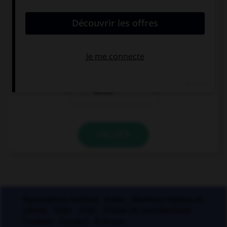
élément(s) mettez-vous un « s » ?
aux deux termes
au premier
terme
au deuxième
terme
VALIDER
Applications mobiles
Index
Mentions légales et
crédits
CGU
CGV
Charte de confidentialité
Cookies
Contact
À la une