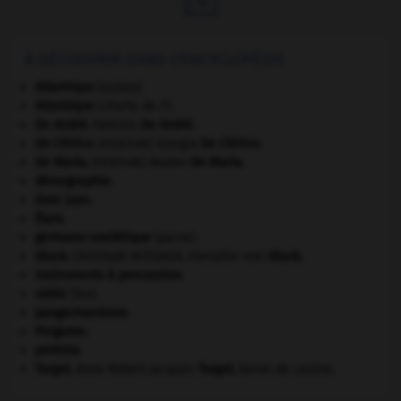
À DÉCOUVRIR DANS L'ENCYCLOPÉDIE
Atlantique
(océan).
Atlantique
(charte de l').
De André
.
Fabrizio
De André
.
De Chirico
.
Giorgio
De Chirico
.
[PEINTURE]
De Maria
.
Walter
De Maria
.
[PEINTURE]
démographie.
Dom Juan
.
Élam
.
germano-soviétique
(pacte).
Gluck
.
Christoph Willibald, chevalier von
Gluck
.
instruments à percussion.
nabis
(les).
pangermanisme.
Pergame
.
protiste.
Turgot
.
Anne Robert Jacques
Turgot
,
baron de Laulne.