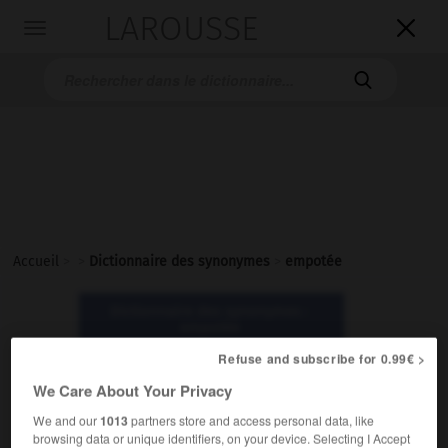
LAROUSSE

Toggle
navigation

Accueil
>
>
Dictionnaire des synonymes
>
empotée
Dictionnaire des synonymes :
empotée
Refuse and subscribe for 0.99€ >
empotée
We Care About Your Privacy
nom féminin
We and our
1013
partners store and access personal data, like
browsing data or unique identifiers, on your device. Selecting I Accept
Familier.