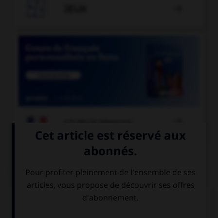

JEUX


COURS DE FRANÇAIS
QUIZ
« Les opérettes que j'ai [entendu] chanter. »
Comment faut-il écrire « entendu » ?