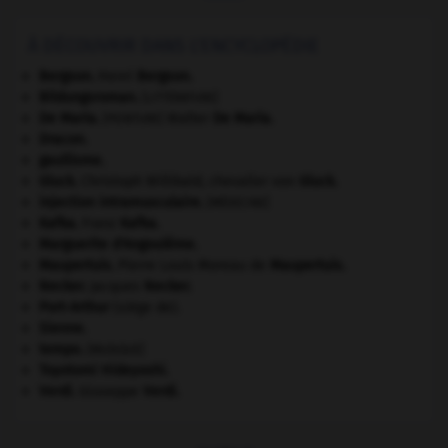
À DÉCOUVRIR DANS L'ENCYCLOPÉDIE
Bergson
.
Henri
Bergson
.
Bildungsroman
.
[LITTÉRATURE]
De Maria
.
Walter
De Maria
.
[PEINTURE]
Dracon
.
gaullisme.
Gluck
.
Christoph Willibald, chevalier von
Gluck
.
injection intramusculaire
.
[MÉDECINE]
Kafka
.
Franz
Kafka
.
Marguerite d'Angoulême
.
Maupertuis
.
Pierre Louis Moreau de
Maupertuis
.
Necker
.
Jacques
Necker
.
Port-Arthur
(siège de).
Sienne
.
tempo
.
[MUSIQUE]
Toyotomi Hideyoshi
.
Verdi
.
Giuseppe
Verdi
.