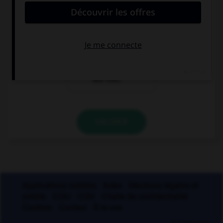
entendu
entendues
entendue (si le
narrateur est
une fille)
VALIDER
Applications mobiles
Index
Mentions légales et
crédits
CGU
CGV
Charte de confidentialité
Cookies
Contact
À la une
© Larousse