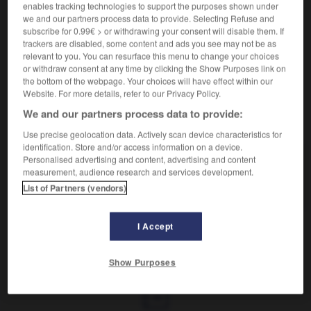
enables tracking technologies to support the purposes shown under
we and our partners process data to provide. Selecting Refuse and
Fille maladroite.
subscribe for 0.99€ > or withdrawing your consent will disable them. If
Synonyme :
trackers are disabled, some content and ads you see may not be as
sotte.
– Familier :
bécasse
,
dinde
,
godiche
,
gourde.
relevant to you. You can resurface this menu to change your choices
or withdraw consent at any time by clicking the Show Purposes link on
the bottom of the webpage. Your choices will have effect within our
Website. For more details, refer to our Privacy Policy.
We and our partners process data to provide:
VOUS CHERCHEZ PEUT-ÊTRE
Use precise geolocation data. Actively scan device characteristics for
identification. Store and/or access information on a device.
empotée
n.f.
Personalised advertising and content, advertising and content
measurement, audience research and services development.
Fille maladroite.
List of Partners (vendors)
I Accept
er (s')
-
empoté
-
empotée
-
empourpré
-
empour
Show Purposes
