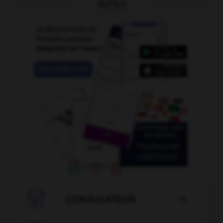
OUTILS

CONJUGATEUR
