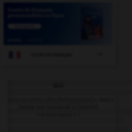

COURS DE FRANÇAIS
QUIZ
Dans la locution « îles [britanniques] », faut-il
mettre une majuscule à l'adjectif
« britanniques » ?