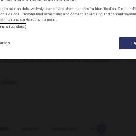
geolocation data. Actively scan device characteristics for identification. Store and
 on a device. Personalised advertising and content, advertising and content measu
esearch and services development.
tners (vendors)
poses
I 
r
,
prédominer
,
prévaloir
, primer, tenir le haut du pavé,
 suivre.
iner
-
dominer
-
dominer (se)
-
dommage
-
domm