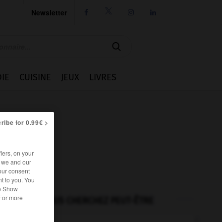
Newsletter




IE
CUISINE
JEUX
LIVRES
ribe for 0.99€ >
iers, on your
r we and our
our consent
t to you. You
he Show
 For more
VOUS CHERCHEZ PEUT-ÊTRE