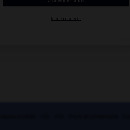
légales et crédits
CGU
CGV
Charte de confidentialité
Coo