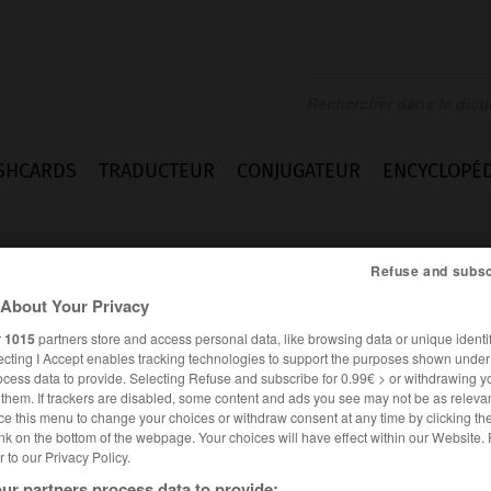
SHCARDS
TRADUCTEUR
CONJUGATEUR
ENCYCLOPÉD
Refuse and subsc
About Your Privacy
r
1015
partners store and access personal data, like browsing data or unique identif
ecting I Accept enables tracking technologies to support the purposes shown unde
ocess data to provide. Selecting Refuse and subscribe for 0.99€ > or withdrawing y
e them. If trackers are disabled, some content and ads you see may not be as relevan
ce this menu to change your choices or withdraw consent at any time by clicking t
nk on the bottom of the webpage. Your choices will have effect within our Website.
er to our Privacy Policy.
es synonymes :
iner
ur partners process data to provide: