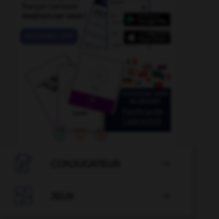

CONJUGATEUR


JEUX
