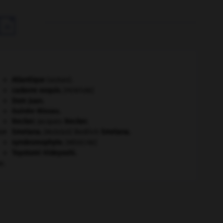

Atlantique
(océan).
cadavre exquis
.
[PEINTURE]
Dom Juan
.
Guinée-Bissau
.
Necker
.
Jacques
Necker
.
er
Smetana
.
Bedřich
Smetana
.
[MUSIQUE]
syndesmophyte
.
[MÉDECINE]
Toyotomi Hideyoshi
.
e.