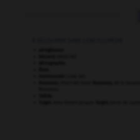
À DÉCOUVRIR DANS L'ENCYCLOPÉDIE
aéroglisseur.
bézoard
.
[MÉDECINE]
démographie.
Élam
.
Hammourabi
(code de).
Rousseau
.
Henri
Rousseau
,
dit le Douani
[PEINTURE]
Rousseau.
Tolède
.
Turgot
.
Anne Robert Jacques
Turgot
,
baron de Lauln