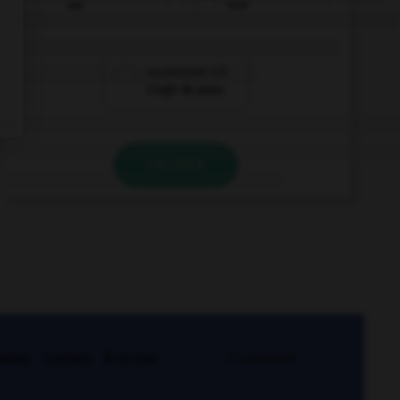
oui
non
seulement s'il
s'agit du pays
VALIDER
kies
Contact
À la une
© Larousse