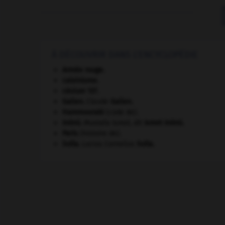
À DÉCOUVRIR DANS L'ENCYCLOPÉDIE
Armée rouge
.
calvinisme.
césium 137.
Galien
.
Claude
Galien
.
Hammourabi
(code de).
Inönü
.
Mustafa Ismet, dit
Ismet
Inönü
.
Paris
(histoire de).
Sulla
.
Lucius Cornelius
Sulla
.