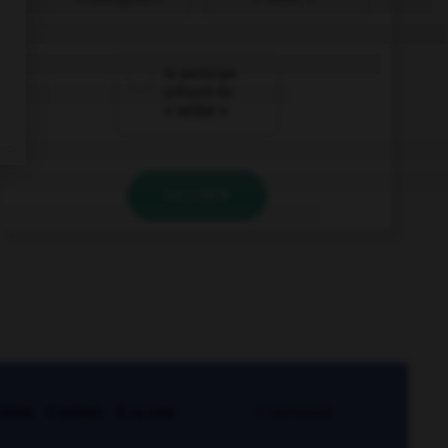
le participe
présent de
« veiller »
VALIDER
kies
Contact
À la une
© Larousse