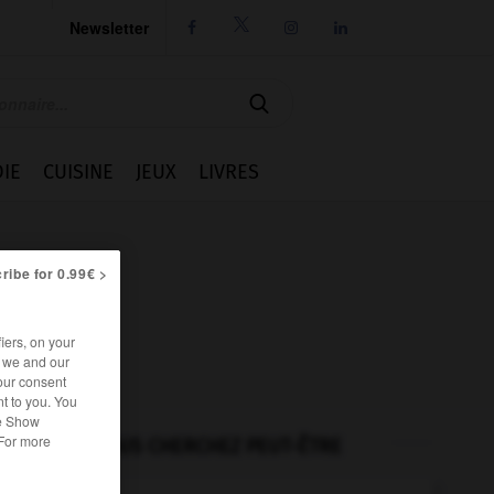
Newsletter




IE
CUISINE
JEUX
LIVRES
ribe for 0.99€ >
iers, on your
r we and our
our consent
t to you. You
he Show
 For more
VOUS CHERCHEZ PEUT-ÊTRE