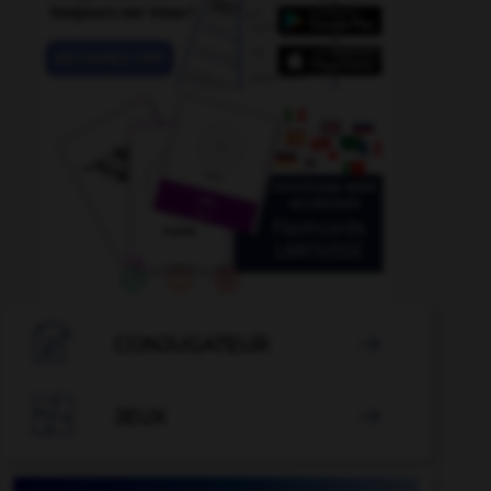

CONJUGATEUR


JEUX
