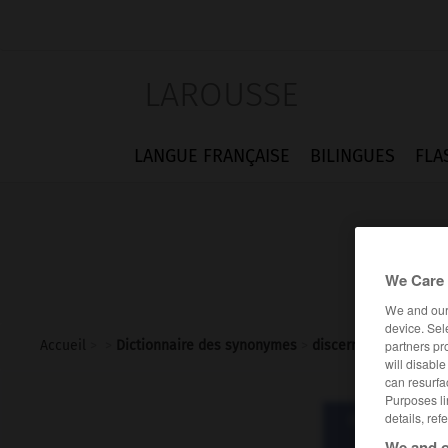
LAROUSSE
LANGUE FRANÇAISE
BILINGUES
FLA
We Care 
We and ou
device. Sel
partners pr
Accueil
>
>
Dictionnaire des synonymes
>
discernable
will disabl
can resurfa
Purposes li
details, ref
Dictionnaire d
disce
We and o