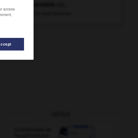
discernable
adj.
/or access
Que l'on peut discerner.
rement,
Accept
OUTILS
cipline
-
discipliné
-
dirigé
-
dirigeant
-
diriger
-