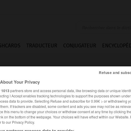
SHCARDS
TRADUCTEUR
CONJUGATEUR
ENCYCLOPÉD
Refuse and subsc
About Your Privacy
r
1013
partners store and access personal data, like browsing data or unique identif
ecting I Accept enables tracking technologies to support the purposes shown unde
ocess data to provide. Selecting Refuse and subscribe for 0.99€ > or withdrawing y
e them. If trackers are disabled, some content and ads you see may not be as relevan
ce this menu to change your choices or withdraw consent at any time by clicking t
nk on the bottom of the webpage. Your choices will have effect within our Website.
er to our Privacy Policy.
es synonymes :
rnable
ur partners process data to provide: