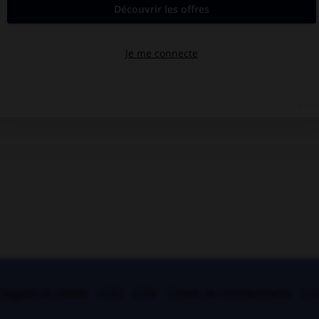
légales et crédits
CGU
CGV
Charte de confidentialité
Coo