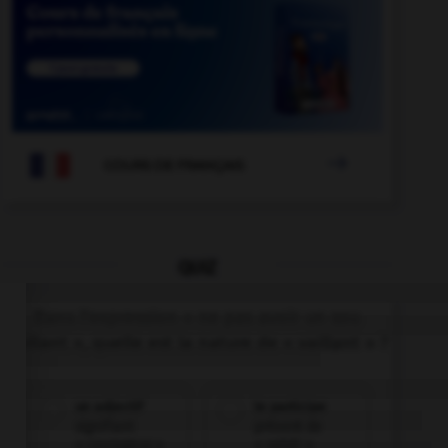

COURS DE FRANÇAIS
QUIZ
Dans l'expression « ne pas avoir un sou
vaillant », quelle est la nature de « vaillant » ?
un adjectif
le participe
signifiant
présent de
« courageux »
« valoir »