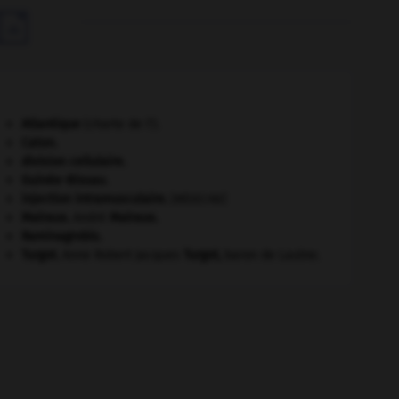

Atlantique
(charte de l').
Caton
.
division cellulaire.
Guinée-Bissau
.
injection intramusculaire
.
[MÉDECINE]
Malraux
.
André
Malraux
.
Raminagrobis
.
Turgot
.
Anne Robert Jacques
Turgot
,
baron de Laulne.