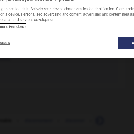
geolocation data. Actively scan device characteristics for identification. Store and
 on a device. Personalised advertising and content, advertising and content measu
esearch and services development.
tners (vendors)
poses
I 
sible.
rnable
-
discernement
-
discerner
-
disciple
-
dis