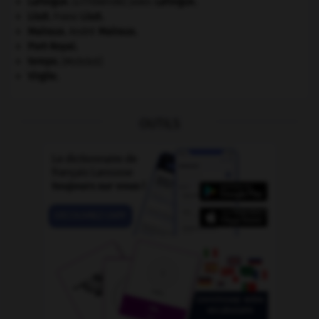
Laforgue
.
Jules
Laforgue
.
[LITTÉRATURE]
Liszt
.
Franz
Liszt
.
Malraux
.
André
Malraux
.
Port-Royal
.
tempo
.
[MUSIQUE]
Virgile
.
OUTILS