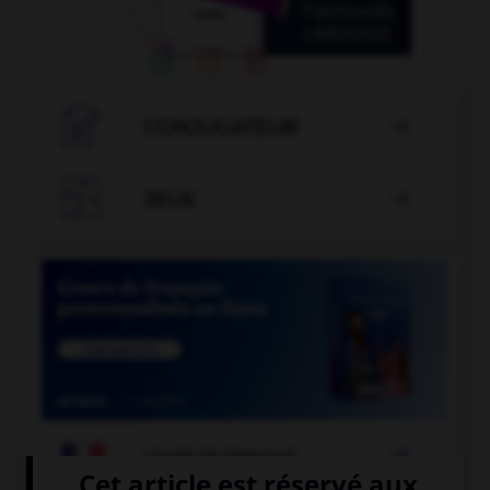

CONJUGATEUR


JEUX


COURS DE FRANÇAIS