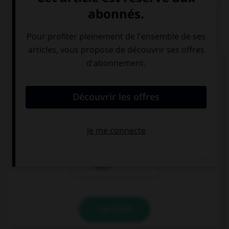
QUIZ
Comment appelle-t-on un miroir qui permet de
voir sans être vu ?
un miroir sans
un miroir sans
tain
teint
un miroir sans
thym
VALIDER