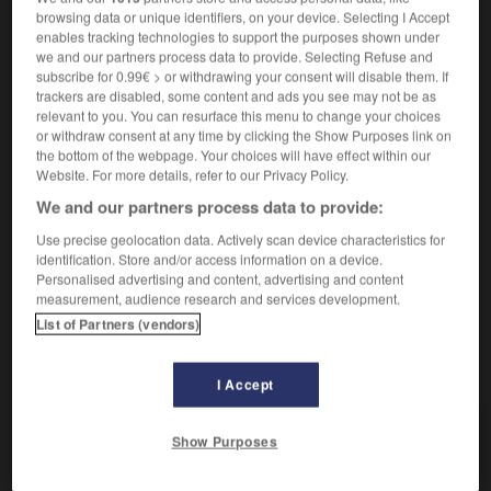
Régime politique.
1.
browsing data or unique identifiers, on your device. Selecting I Accept
Synonyme :
enables tracking technologies to support the purposes shown under
absolutisme
,
autocratie
,
caporalisme
,
césarisme
,
we and our partners process data to provide. Selecting Refuse and
dictature
,
totalitarisme
,
tyrannie.
subscribe for 0.99€ > or withdrawing your consent will disable them. If
trackers are disabled, some content and ads you see may not be as
Autorité tyrannique.
relevant to you. You can resurface this menu to change your choices
2.
or withdraw consent at any time by clicking the Show Purposes link on
Synonyme :
the bottom of the webpage. Your choices will have effect within our
arbitraire
,
autoritarisme
,
domination
,
exigence
,
Website. For more details, refer to our Privacy Policy.
omnipotence
,
toute-puissance.
We and our partners process data to provide:
– Littéraire :
prépotence
,
tyrannie.
Use precise geolocation data. Actively scan device characteristics for
Contraire :
identification. Store and/or access information on a device.
faiblesse.
Personalised advertising and content, advertising and content
measurement, audience research and services development.
List of Partners (vendors)
VOUS CHERCHEZ PEUT-ÊTRE
I Accept
despotisme
n.m.
Show Purposes
Régime politique.