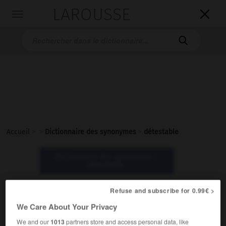
LAROUSSE

Toggle
navigation

Accueil
>
>
Dictionnaire des synonymes
>
détestable
Dictionnaire des synonymes :
détestable
Refuse and subscribe for 0.99€ >
détestable
We Care About Your Privacy
adjectif
We and our
1013
partners store and access personal data, like