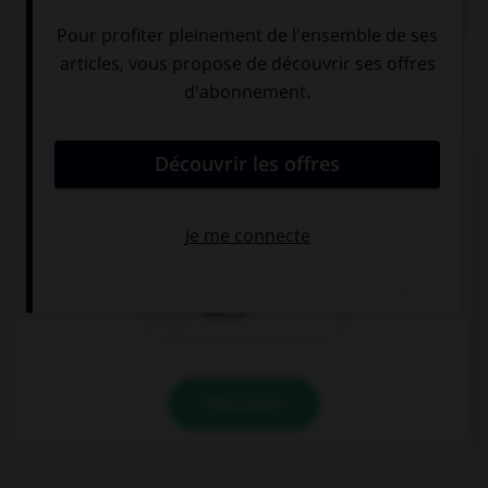
QUIZ
Un seul de ces mots prend deux « m ». Lequel ?
inde…e
néa…oins
dile…e
VALIDER