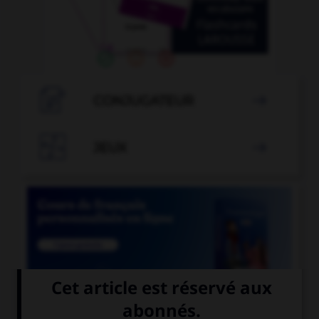

CONJUGATEUR


JEUX


COURS DE FRANÇAIS