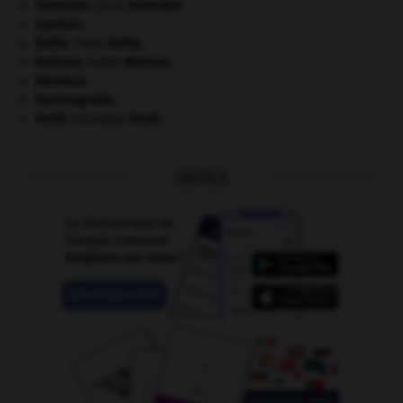
Honecker
.
Erich
Honecker
.
Ispahan
.
Kafka
.
Franz
Kafka
.
Malraux
.
André
Malraux
.
Némésis
.
Raminagrobis
.
Verdi
.
Giuseppe
Verdi
.
OUTILS