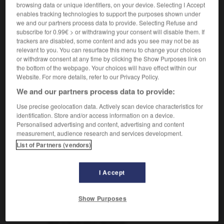
Qui a tout pour déplaire.
browsing data or unique identifiers, on your device. Selecting I Accept
Synonyme :
enables tracking technologies to support the purposes shown under
abject
,
abominable
,
affreux
,
antipathique
,
we and our partners process data to provide. Selecting Refuse and
subscribe for 0.99€ > or withdrawing your consent will disable them. If
catastrophique
,
déplorable
,
désagréable
,
trackers are disabled, some content and ads you see may not be as
épouvantable
,
haïssable
,
ignoble
,
infect
,
maudit
,
relevant to you. You can resurface this menu to change your choices
mauvais
,
méchant
,
odieux
,
regrettable.
or withdraw consent at any time by clicking the Show Purposes link on
– Familier :
imbuvable
,
satané.
– Littéraire :
exécrable.
the bottom of the webpage. Your choices will have effect within our
Website. For more details, refer to our Privacy Policy.
Contraire :
We and our partners process data to provide:
admirable, adorable, agréable, aimable, beau, bien,
bon, charmant, cher, chéri, délicieux, enviable,
Use precise geolocation data. Actively scan device characteristics for
exquis, gentil, heureux, idéal, joli, merveilleux, parfait,
identification. Store and/or access information on a device.
satisfaisant, sympathique.
– Familier :
possible.
Personalised advertising and content, advertising and content
– Littéraire :
délectable.
measurement, audience research and services development.
List of Partners (vendors)
I Accept
VOUS CHERCHEZ PEUT-ÊTRE
Show Purposes
détestable
adj.