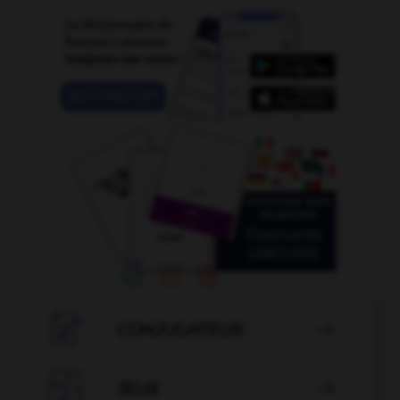

CONJUGATEUR


JEUX
