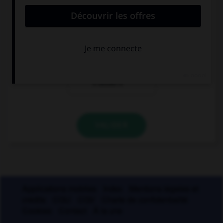
un adjectif
le participe
signifiant
présent de
« courageux »
« valoir »
le participe
présent de
« veiller »
VALIDER
Applications mobiles
Index
Mentions légales et
crédits
CGU
CGV
Charte de confidentialité
Cookies
Contact
À la une