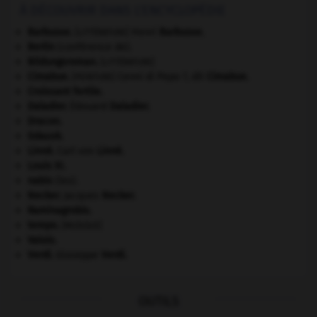
À DÉCOUVRIR DANS L'ENCYCLOPÉDIE
Barbusse
.
Henri
Barbusse
.
[LITTÉRATURE]
Berlin
(conférence de).
Bildungsroman
.
[LITTÉRATURE]
Cimabue
.
Cenni di Pepo ?, dit
Cimabue
.
[PEINTURE]
Croissant fertile
.
Daladier
.
Édouard
Daladier
.
Dracon
.
Gdańsk
.
Linné
.
Carl von
Linné
.
Louis XI
.
nabis
(les).
Necker
.
Jacques
Necker
.
Raminagrobis
.
tempo
.
[MUSIQUE]
Valois
.
Verdi
.
Giuseppe
Verdi
.
OUTILS