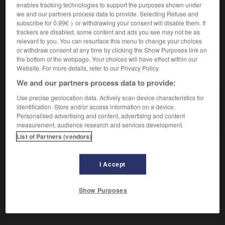
Personne chargée d'enquêtes privées.
enables tracking technologies to support the purposes shown under
Synonyme :
we and our partners process data to provide. Selecting Refuse and
enquêteur.
– Familier :
privé.
subscribe for 0.99€ > or withdrawing your consent will disable them. If
trackers are disabled, some content and ads you see may not be as
relevant to you. You can resurface this menu to change your choices
or withdraw consent at any time by clicking the Show Purposes link on
the bottom of the webpage. Your choices will have effect within our
Website. For more details, refer to our Privacy Policy.
VOUS CHERCHEZ PEUT-ÊTRE
We and our partners process data to provide:
Use precise geolocation data. Actively scan device characteristics for
détective
n.
identification. Store and/or access information on a device.
Personne chargée d'enquêtes privées.
Personalised advertising and content, advertising and content
measurement, audience research and services development.
List of Partners (vendors)
I Accept
teur
-
détection
-
détective
-
déteindre
-
déteind
Show Purposes
