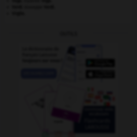
Vega
.
Suzanne
Vega
.
Verdi
.
Giuseppe
Verdi
.
Virgile
.
OUTILS