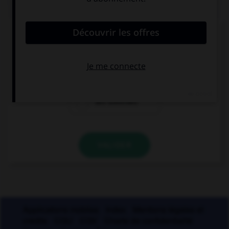
QUIZ
Le suffixe « able » permet de former :
des adjectifs
des prépositions
des adverbes
VALIDER
Applications mobiles
Index
Mentions légales et
crédits
CGU
CGV
Charte de confidentialité