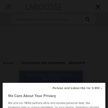
LAROUSSE

Toggle
navigation

Accueil
>
>
Dictionnaire des synonymes
>
désespéré
Dictionnaire des synonymes :
désespéré
Refuse and subscribe for 0.99€ >
désespéré
We Care About Your Privacy
adjectif
We and our
1013
partners store and access personal data, like
browsing data or unique identifiers, on your device. Selecting I Accept