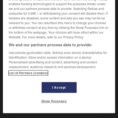
Qui est extrême.
1.
enables tracking technologies to support the purposes shown under
Synonyme :
we and our partners process data to provide. Selecting Refuse and
acharné
,
forcené
,
fou
,
héroïque
,
suprême.
subscribe for 0.99€ > or withdrawing your consent will disable them. If
trackers are disabled, some content and ads you see may not be as
Qui exprime le désespoir.
2.
relevant to you. You can resurface this menu to change your choices
or withdraw consent at any time by clicking the Show Purposes link on
Synonyme :
the bottom of the webpage. Your choices will have effect within our
affligé
,
attristé
,
chagriné
,
malheureux
,
navré
,
peiné.
Website. For more details, refer to our Privacy Policy.
Contraire :
We and our partners process data to provide:
heureux.
Use precise geolocation data. Actively scan device characteristics for
identification. Store and/or access information on a device.
Personalised advertising and content, advertising and content
measurement, audience research and services development.
VOUS CHERCHEZ PEUT-ÊTRE
List of Partners (vendors)
désespéré
adj.
I Accept
Qui est extrême.
Show Purposes