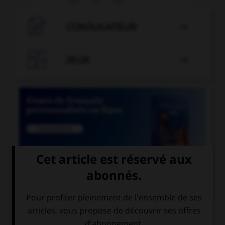

CONJUGATEUR


JEUX


COURS DE FRANÇAIS