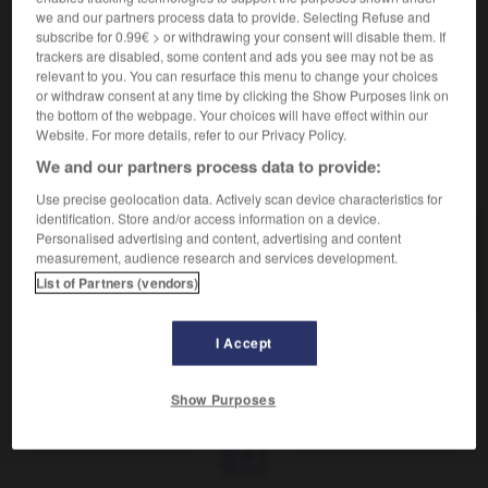
Action de dénombrer.
we and our partners process data to provide. Selecting Refuse and
Synonyme :
subscribe for 0.99€ > or withdrawing your consent will disable them. If
catalogue
,
compte
,
énumération
,
état
,
évaluation
,
trackers are disabled, some content and ads you see may not be as
inventaire
,
liste
,
recensement
, revue, statistique.
relevant to you. You can resurface this menu to change your choices
or withdraw consent at any time by clicking the Show Purposes link on
the bottom of the webpage. Your choices will have effect within our
Website. For more details, refer to our Privacy Policy.
We and our partners process data to provide:
VOUS CHERCHEZ PEUT-ÊTRE
Use precise geolocation data. Actively scan device characteristics for
identification. Store and/or access information on a device.
Personalised advertising and content, advertising and content
dénombrement
n.m.
measurement, audience research and services development.
Action de dénombrer.
List of Partners (vendors)
I Accept
-
dénombrable
-
dénombrement
-
dénombrer
-
dén
Show Purposes
