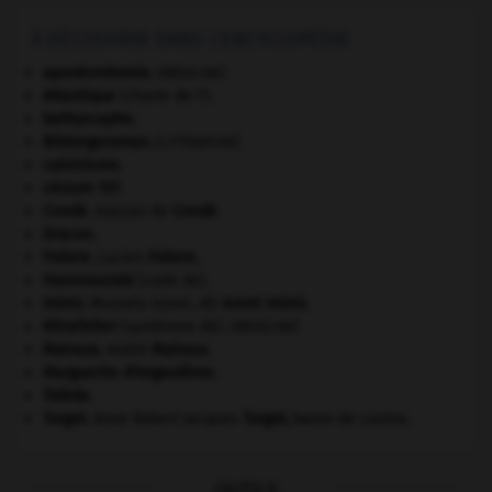
À DÉCOUVRIR DANS L'ENCYCLOPÉDIE
aponévrotomie
.
[MÉDECINE]
Atlantique
(charte de l').
bathyscaphe.
Bildungsroman
.
[LITTÉRATURE]
calvinisme.
césium 137.
Condé
.
maison de
Condé
.
Dracon
.
Febvre
.
Lucien
Febvre
.
Hammourabi
(code de).
Inönü
.
Mustafa Ismet, dit
Ismet
Inönü
.
Klinefelter
(syndrome de).
[MÉDECINE]
Malraux
.
André
Malraux
.
Marguerite d'Angoulême
.
Tolède
.
Turgot
.
Anne Robert Jacques
Turgot
,
baron de Laulne.
OUTILS