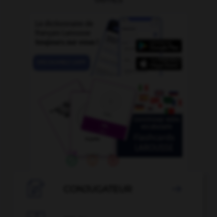

CONJUGATEUR
