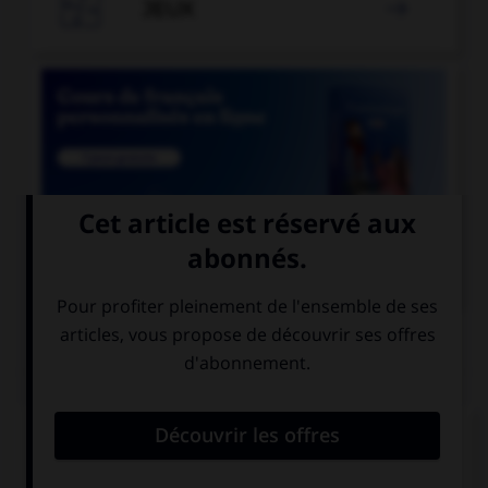

JEUX


COURS DE FRANÇAIS
QUIZ
Un seul de ces noms est masculin. Lequel ?