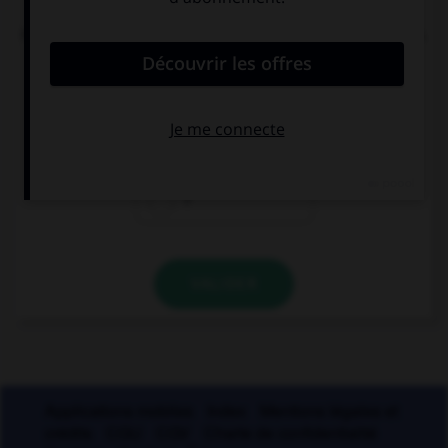
L'accent circonflexe a remplacé, dans un grand
nombre de mots du français moderne, une lettre.
Laquelle ?
i
s
r
VALIDER
Applications mobiles
Index
Mentions légales et
crédits
CGU
CGV
Charte de confidentialité