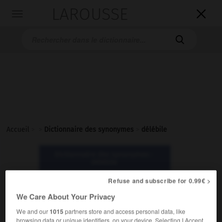
LAROUSSE

Toggle
navigation

Accueil
>
>
Dictionnaire des synonymes
>
délébile
Dictionnaire des synonymes :
délébile
Refuse and subscribe for 0.99€ >
délébile
We Care About Your Privacy
adjectif
We and our
1015
partners store and access personal data, like
Littéraire.
browsing data or unique identifiers, on your device. Selecting I Accept