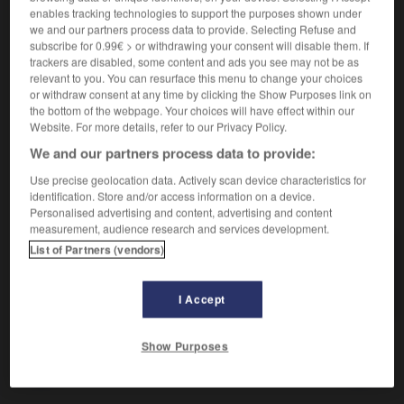
enables tracking technologies to support the purposes shown under
we and our partners process data to provide. Selecting Refuse and
Qui peut s'effacer.
subscribe for 0.99€ > or withdrawing your consent will disable them. If
Synonyme :
trackers are disabled, some content and ads you see may not be as
effaçable
, lavable.
relevant to you. You can resurface this menu to change your choices
or withdraw consent at any time by clicking the Show Purposes link on
Contraire :
the bottom of the webpage. Your choices will have effect within our
indélébile, ineffaçable.
Website. For more details, refer to our Privacy Policy.
We and our partners process data to provide:
Use precise geolocation data. Actively scan device characteristics for
identification. Store and/or access information on a device.
VOUS CHERCHEZ PEUT-ÊTRE
Personalised advertising and content, advertising and content
measurement, audience research and services development.
List of Partners (vendors)
délébile
adj.
Qui peut s'effacer.
I Accept
Show Purposes
élayage
-
délayer
-
délébile
-
délectable
-
délecta