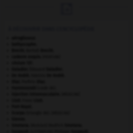

À DÉCOUVRIR DANS L'ENCYCLOPÉDIE
aéroglisseur.
bathyscaphe.
Brecht
.
Bertolt
Brecht
.
cadavre exquis
.
[PEINTURE]
césium 137.
Daladier
.
Édouard
Daladier
.
De André
.
Fabrizio
De André
.
Díaz
.
Porfirio
Díaz
.
Hammourabi
(code de).
injection intramusculaire
.
[MÉDECINE]
Liszt
.
Franz
Liszt
.
Port-Royal
.
Scarpa
(triangle de).
[MÉDECINE]
Sienne
.
Smetana
.
Bedřich
Smetana
.
[MUSIQUE]
Soupault
.
Philippe
Soupault
.
[LITTÉRATURE]