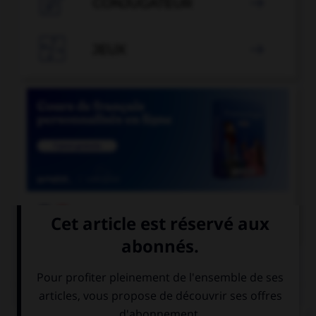

CONJUGATEUR


JEUX


COURS DE FRANÇAIS
QUIZ